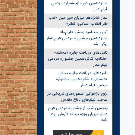
شانزدهمین دوره ازجشنواره مردمی
فیلم عمار
عمار شانزدهم میزبان سی‌امین «شب
طنز انقلاب اسلامی؛ نطنز»
آیین اختتامیه بخش «فیلم‌ما»
شانزدهمین جشنواره مردمی فیلم عمار
برگزار شد
نامزدهای دریافت جایزه «مستند»
اختتامیه شانزدهمین جشنواره مردمی
فیلم عمار
نامزدهای دریافت جایزه بخش
«داستانی» شانزدهمین جشنواره
مردمی فیلم عمار
لزوم بازخوانی اسطوره‌های تاریخی در
ساخت فیلم‌های دفاع مقدس
پنجمین شب از جشنواره مردمی فیلم
عمار، میزبان ویژه برنامه «آرمان روح
الله»
ورود به آرشیو