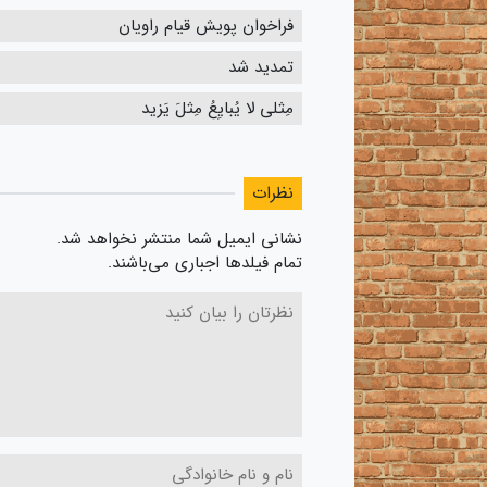
فراخوان پویش قیام راویان
تمدید شد
مِثلی لا یُبایِعُ مِثلَ یَزید
نظرات
نشانی ایمیل شما منتشر نخواهد شد.
تمام فیلدها اجباری می‌باشند.