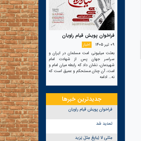
فراخوان پویش قیام راویان
09 تیر 1405
اخبار
بعثت میلیونی امت مسلمان در ایران و
سراسر جهان پس از شهادت امام
شهیدمان، نشان داد که رابطه میان امام و
امت، آن چنان مستحکم و عمیق است که
نه…
ادامه
جدیدترین خبرها
فراخوان پویش قیام راویان
تمدید شد
مِثلی لا یُبایِعُ مِثلَ یَزید