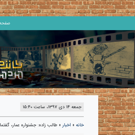
صفحه 
جمعه 14 دی 1397، ساعت 15:40
خانه
»
اخبار
»
طالب زاده: جشنواره عمار، گفتم