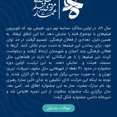
سال ۸۹، در اولین سالگرد حماسه نهم دی، طبیعی بود که تلویزیون
فیلم‌های با موضوع فتنه را نمایش دهد. اما این اتفاق نیفتاد. به
همین دلیل، تعدادی از فعالان فرهنگی، تصمیم گرفتند در حد توان
خود، برای رساندن این فیلم‌ها به دست مردم تلاش کنند. آن‌ها با
فعالان فرهنگی چند استان و شهرستان ارتباط گرفتند و درخواست
کردند این فیلم‌ها را با هر امکاناتی که دارند در فضاهایی مثل
مسجد، هیئت و… نمایش دهند. به این ترتیب، اولین دوره
جشنواره در حدود ۳۰ نقطه از شهرهایی مثل مشهد، جیرفت، تبریز،
تهران و… به صورت مردمی برگزار شد و حدود ۱۹ اثر اکران شدند. با
توجه به اینکه این حرکت، ادای تکلیفی به ندای «أین عمار» رهبری
بود نام مبارک حضرت عمار به این جشنواره اطلاق شد. کمی بعد،
مدل برگزاری یک جشنواره متفاوت، از این تجربه اقتباس شد و
دبیرخانه دائمی جشنواره شکل گرفت.
سوالات متداول