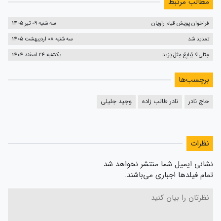
مطالب مرتبط
فراخوان پویش قیام راویان
سه شنبه 09 تیر 1405
تمدید شد
سه شنبه 08 اردیبهشت 1405
مِثلی لا یُبایِعُ مِثلَ یَزید
یکشنبه 24 اسفند 1404
برچسب‌ها
حاج نادر
نادر طالب زاده
وجید جلیلی
نظرات
نشانی ایمیل شما منتشر نخواهد شد.
تمام فیلدها اجباری می‌باشند.