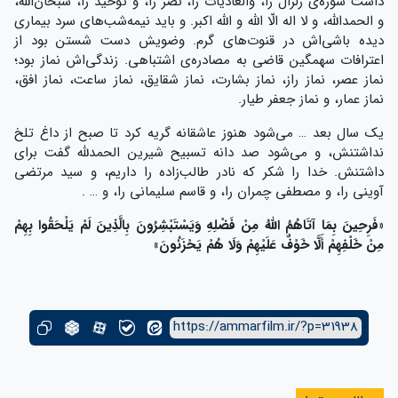
داشت سوره‌ی زلزال را، والعادیات را، نصر را، و توحید را، سبحان‌الله،
و الحمدالله، و لا اله الّا الله و الله اکبر. و باید نیمه‌شب‌های سرد بیماری
دیده باشی‌اش در قنوت‌های گرم. وضویش دست شستن بود از
اعترافات سهمگین قاضی به مصادره‌ی اشتباهی. زندگی‌اش نماز بود؛
نماز عصر، نماز راز، نماز بشارت، نماز شقایق، نماز ساعت، نماز افق،
نماز عمار، و نماز جعفر طیار.
یک سال بعد … می‌شود هنوز عاشقانه گریه کرد تا صبح از داغ تلخ
نداشتنش، و می‌شود صد دانه تسبیح شیرین الحمدلله گفت برای
داشتنش. خدا را شکر که نادر طالب‌زاده را داریم، و سید مرتضی
آوینی را، و مصطفی چمران را، و قاسم سلیمانی را، و … .
«فَرِحِينَ بِمَا آتَاهُمُ اللَّهُ مِنْ فَضْلِهِ وَيَسْتَبْشِرُونَ بِالَّذِينَ لَمْ يَلْحَقُوا بِهِمْ
مِنْ خَلْفِهِمْ أَلَّا خَوْفٌ عَلَيْهِمْ وَلَا هُمْ يَحْزَنُونَ»
https://ammarfilm.ir/?p=31938