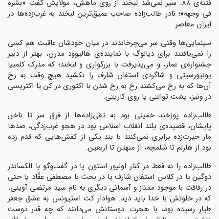
فتنه‌ی 88. سیر نمی‌شد لبخند از روی ماهش، مولایش گفت «بشره
فی وجهه»؛ نادر طالب‌زاده صاحب عمیق‌ترین لبخند به غرب‌زده‌ها در
ایران معاصر.
سینمایی‌ها وقتی سر می‌چرخاندند در میان خودشان عاقبت هم کسی
را نمی‌یافتند برای دیالوگ با نماینده‌ی هالیوود مدرن، بهتر از دبیر
جشنواره‌ی عمار، و می‌پذیرفت با بزرگواری و لبخند؛ که مدرک کلمبیا
یونیورسیتی و شاگردی استفان شارف را نکشید هیچ وقت به رخ
آن‌ها که به رخ می‌کشند رخ به رخ شدن با اکتوری در کن یا اکتریسی
در ونیز، پشت توالتی یا روی کارپتی.
طالب‌زاده پوزخند خمینی بود به تقی‌زاده‌ها از فرق سر تا ناخن
پایشان، قصیده‌ی بلند انقلاب اسلامی بود در هجو غرب‌زدگی، صدها
مار حیرت‌زده برابری نمی‌کنند با بند یکی از کفش‌هایی که قدم زده
بود از هارلم تا شلمچه، از منهتن تا اربعین.
طالب‌زاده را نه فقط در کنار اولیور استون یا در گفت‌وگو با الکساندر
دوگین یا در کلاس استفان شارف یا در بحث با مصطفی عقّاد یا حتی
در رفاقت با موجود ممتاز و آسمانی دیگری به نام سید مرتضی آوینی،
که در خلوتش با خدا باید دید. هوادار کت استیونس به عشق جعفر
طیار رسیده بود، با هجرت. دوستانش می‌دانند که چه قدر دوست