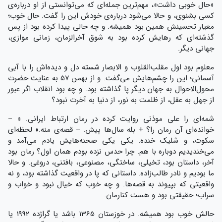
«حال خوبی داشت»، مهم‌ترین جمله‌ای که می‌توانستی از او درباره‌ی
کسی بشنوی، و حالا می‌شود درباره‌ی خودش این را گفت. حال خوب؛
معیار تحسینش همین بود همیشه. و چه حالی پیدا کرده بود از پس
گذشته‌ای که رهایش کرده بود به شوق آخرالزمان، زمانی موازی،
جهانی دیگر.
معلوم بود اول مقلب‌القلوب و الابصار شسته دل و دیده‌اش را با آبی
آسمانی؛ این را چشم‌هایش می‌گفت. و از بهمن 57 به عنایت حضرت
محول‌الاحوال به جهان دیگر پا گذاشته بود. و چه بود انقلاب اگر عبور
از جهل به عقل، از ظلمت به نور، از دنیا به آخرت نبود؟
شمه‌ای را علی موذنی روایت کرده در رمان ارتباط ایرانی. « –
خوانده‌ای آن رمان را؟ + بله سال‌ها پیش. – قصه‌ی منه.» لحظه‌ای
سکوت، و شلیک خنده. یکی یکی صحنه‌هایش یادم می‌آمد و
می‌خندیدیم دوباره با هم. چرا حدس نزده بودم همان اول؟ رمان بود
آخر، داستان بود، تخیلی، ساختگی، مصنوعی، بافتنی، دروغی. و حالا
ما بودیم و نادر طالب‌زاده. داستانی که پا در واقعیت گذاشته بود، و نه
واقعیتی که بپیوند به قصه‌ها. و چه خوب که خیال نبود و خواب و
سراب؛ حقیقتی بود و هست کنارمان.
حالش خوب بود همیشه. در خوزستان 1365 باشد یا گراژده 1992 یا