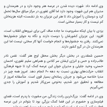
وی ادامه داد: شهرت دیده شدن در عرصه هنر وجود دارد و در هنرمندان و
مدیران هم این شهوت وجود دارد اما آقای غفوری در مرکز میثاق سال‌ها تحمل
کرد و دوستان را آموزش داد تا هنر این عزیزان به بار نشست؛ البته هزینه‌اش
کم نیست و کار بسیار سختی است.
یزدی با بیان اینکه مشروعیت ما جاده صاف کنی برای نیروهای انقلاب است،
افزود: این عزیزان کشورشان را دوست دارند و نگاه به جوایز جشنواره‌ها
نمی‌کنند. رفتن به جشنواره‌ها و انجام خواست آنها کار سختی نیست اما این
هنرمندان دل در گرو کشور دارند.
حسین شمقدری در بخش دیگر بخش محفل اوج هنر گفت: نفس نادر
طالب‌زاده و حس و انرژی ایشان سر کلاس و همراهی سلیم غفوری،‌ احسان
حسنی، وحید جلیلی و مدیران جوان این عرصه کمک کرد تا جبهه فرهنگی
انقلاب حرکت‌های بهتری نسبت به دهه ۶۰ انجام دهد. امروز همه چیز در
مدیا خلاصه می‌شود و جریان رسانه‌ای بسیار قوی است. متأسفانه امروز از
مطالعه و تحقیق دور شدیم، به‌نوعی سری‌کار شدیم و آموزش را جدی
نمی‌گیریم.
وی در ادامه گفت: بزرگ‌ترین رانت زندگی من مشورت با پدرم است، فضای
فیلم‌سازی و حضورم در این فضا کمک بزرگی بود تا بتوانم در این عرصه
فعالیت کنم. آرزویم این است که شهید شوم و برایم بسیار اهمیت دارد.