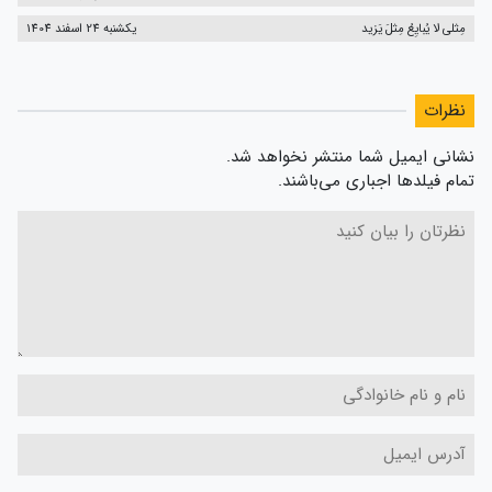
مِثلی لا یُبایِعُ مِثلَ یَزید
یکشنبه 24 اسفند 1404
نظرات
نشانی ایمیل شما منتشر نخواهد شد.
تمام فیلدها اجباری می‌باشند.