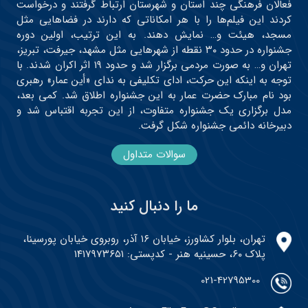
فعالان فرهنگی چند استان و شهرستان ارتباط گرفتند و درخواست
کردند این فیلم‌ها را با هر امکاناتی که دارند در فضاهایی مثل
مسجد، هیئت و… نمایش دهند. به این ترتیب، اولین دوره
جشنواره در حدود ۳۰ نقطه از شهرهایی مثل مشهد، جیرفت، تبریز،
تهران و… به صورت مردمی برگزار شد و حدود ۱۹ اثر اکران شدند. با
توجه به اینکه این حرکت، ادای تکلیفی به ندای «أین عمار» رهبری
بود نام مبارک حضرت عمار به این جشنواره اطلاق شد. کمی بعد،
مدل برگزاری یک جشنواره متفاوت، از این تجربه اقتباس شد و
دبیرخانه دائمی جشنواره شکل گرفت.
سوالات متداول
ما را دنبال کنید
تهران، بلوار کشاورز، خیابان ۱۶ آذر، روبروی خیابان پورسینا،
پلاک ۶۰، حسینیه هنر - کدپستی: ۱۴۱۷۹۷۳۶۵۱
021-42795300