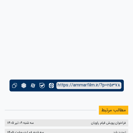
https://ammarfilm.ir/?p=25378
مطالب مرتبط
فراخوان پویش قیام راویان
سه شنبه 09 تیر 1405
تمدید شد
سه شنبه 08 اردیبهشت 1405