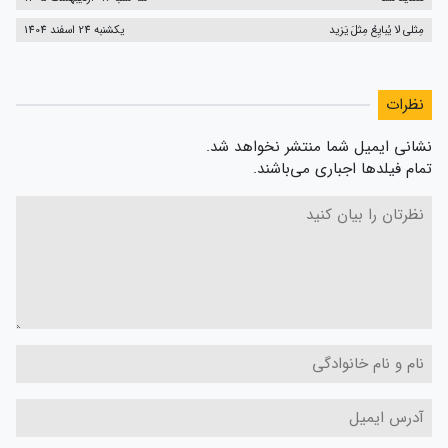
مِثلی لا یُبایِعُ مِثلَ یَزید
یکشنبه 24 اسفند 1404
نظرات
نشانی ایمیل شما منتشر نخواهد شد.
تمام فیلدها اجباری می‌باشند.