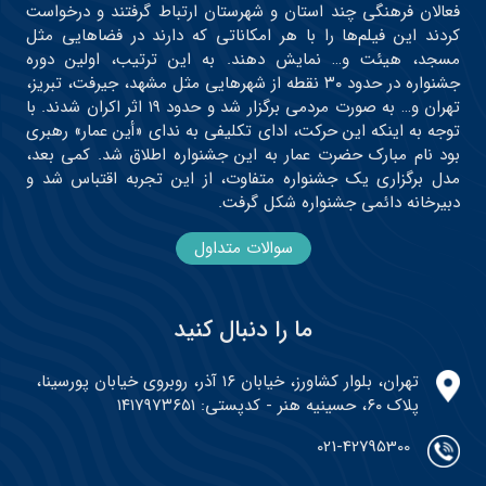
فعالان فرهنگی چند استان و شهرستان ارتباط گرفتند و درخواست
کردند این فیلم‌ها را با هر امکاناتی که دارند در فضاهایی مثل
مسجد، هیئت و… نمایش دهند. به این ترتیب، اولین دوره
جشنواره در حدود ۳۰ نقطه از شهرهایی مثل مشهد، جیرفت، تبریز،
تهران و… به صورت مردمی برگزار شد و حدود ۱۹ اثر اکران شدند. با
توجه به اینکه این حرکت، ادای تکلیفی به ندای «أین عمار» رهبری
بود نام مبارک حضرت عمار به این جشنواره اطلاق شد. کمی بعد،
مدل برگزاری یک جشنواره متفاوت، از این تجربه اقتباس شد و
دبیرخانه دائمی جشنواره شکل گرفت.
سوالات متداول
ما را دنبال کنید
تهران، بلوار کشاورز، خیابان ۱۶ آذر، روبروی خیابان پورسینا،
پلاک ۶۰، حسینیه هنر - کدپستی: ۱۴۱۷۹۷۳۶۵۱
021-42795300