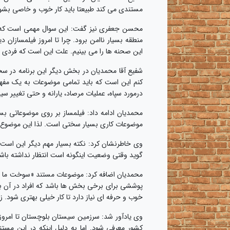
مستندی می کند طبیعتا باید کار خوب و خاصی بشود. 
محسن جعفری نیز گفت: این سوال مهمی است که با
منطقه بسیار ناامن برود. چرا تا امروز فیلمسازان 
این صحنه ها را می بینیم. علت این است که فردی
شفیع آقا محمدیان در بخش دیگر این برنامه در س
کنم این است که باید تمامی موضوعات به یک مفهوم
درمورد سپاه، عملیات مرصاد، یارانه و حتی تغییر سی
محمدیان ادامه داد: فیلمساز بر روی موضوعاتی ب
موضوعات کاری بسیار سختی است. لذا این موضوع به 
وی خاطرنشان کرد: نکته بسیار مهم دیگر این اس
گوید وقتی وضعیت اینگونه است انتظار نداشته ب
محمدیان اضافه کرد: موضوعات مستند «سوخت ما سو
پوششی برای برخی بخش ها باشد که افراد در آن ب
خوب و حرفه ای نیاز دارد تا کار خیلی بهتری شود. 
وی یادآور شد: سرزمین سیستان بلوچستان تا امروز
کشور معرفی شود. اما به دلیل اینکه در این مس