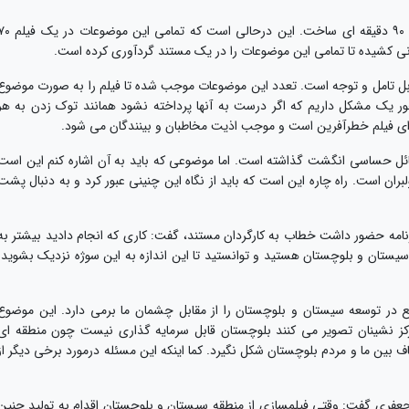
وی افزود: برای هر موضوع هم می توان یک فیلم ۹۰ دقیقه ای ساخت. این درحالی است که تمامی ای
نی کشیده تا تمامی این موضوعات را در یک مستند گردآوری کرده است.
ل تامل و توجه است. تعدد این موضوعات موجب شده تا فیلم را به صورت موضوع
ر یک مشکل داریم که اگر درست به آنها پرداخته نشود همانند توک زدن به هر
ی فیلم خطرآفرین است و موجب اذیت مخاطبان و بینندگان می شود.
حساسی انگشت گذاشته است. اما موضوعی که باید به آن اشاره کنم این است
بران است. راه چاره این است که باید از نگاه این چنینی عبور کرد و به دنبال پشت
امه حضور داشت خطاب به کارگردان مستند، گفت: کاری که انجام دادید بیشتر به
یستان و بلوچستان هستید و توانستید تا این اندازه به این سوژه نزدیک بشوید.
 در توسعه سیستان و بلوچستان را از مقابل چشمان ما برمی دارد. این موضوع
 نشینان تصویر می کنند بلوچستان قابل سرمایه گذاری نیست چون منطقه ای
ن ما و مردم بلوچستان شکل نگیرد. کما اینکه این مسئله درمورد برخی دیگر از
ری گفت: وقتی فیلمسازی از منطقه سیستان و بلوچستان اقدام به تولید چنین