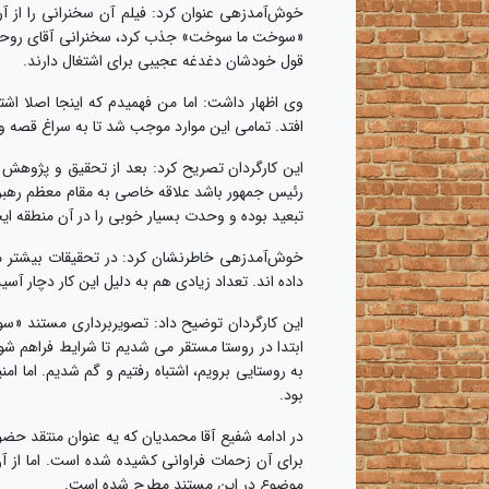
خوش‌آمدزهی عنوان کرد: فیلم آن سخنرانی را از 
«سوخت ما سوخت» جذب کرد، سخنرانی آقای روحانی، 
قول خودشان دغدغه عجیبی برای اشتغال دارند.
وی اظهار داشت: اما من فهمیدم که اینجا اصلا ا
افتد. تمامی این موارد موجب شد تا به سراغ قصه
این کارگردان تصریح کرد: بعد از تحقیق و پژوهش
رئیس جمهور باشد علاقه خاصی به مقام معظم رهبری
تبعید بوده و وحدت بسیار خوبی را در آن منطقه ای
خوش‌آمدزهی خاطرنشان کرد: در تحقیقات بیشتر م
داده اند. تعداد زیادی هم به دلیل این کار دچار آ
این کارگردان توضیح داد: تصویربرداری مستند «س
ابتدا در روستا مستقر می شدیم تا شرایط فراهم ش
به روستایی برویم، اشتباه رفتیم و گم شدیم. اما 
بود.
در ادامه شفیع آقا محمدیان که یه عنوان منتقد ح
موضوع در این مستند مطرح شده است.