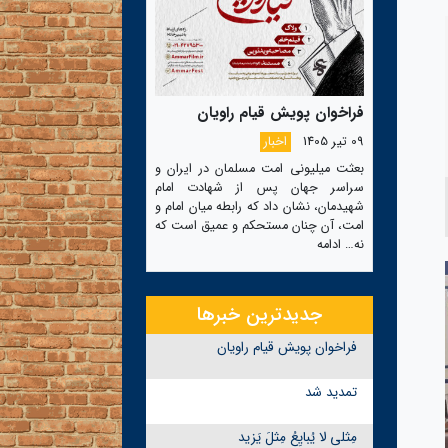
فراخوان پویش قیام راویان
09 تیر 1405
اخبار
بعثت میلیونی امت مسلمان در ایران و
سراسر جهان پس از شهادت امام
شهیدمان، نشان داد که رابطه میان امام و
امت، آن چنان مستحکم و عمیق است که
نه…
ادامه
جدیدترین خبرها
فراخوان پویش قیام راویان
تمدید شد
مِثلی لا یُبایِعُ مِثلَ یَزید