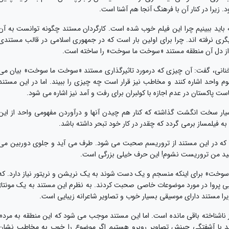
زیرا در کنار آن با فرهنگ آنجا هم آشنا است.
ید ببینیم چرا این فیلم خوب شده است. کارگردان مستند چگونه توانست به آن
دیگری نرفته اند. چرا برای اولین بار است که در جمهوری اسلامی در قالب مستندی
 از دل آن منطقه مستند «سوخت ما سوخت» را ساخته است.
خنانی، گفت: آن چیزی که درمورد تاثیرگذاری مستند «سوخت ما سوخت» بیان می
 واحد اشاره کنند و مخاطب نیز قرار است چه چیزی را ببیند. اما در این مستند
است پاکستان در عدم اجازه با کولبران برای رفت و آمد نیز اشاره می شود.
سیار سخت انگشت گذاشته که کنار هم چیدن آنها و درآوردن مفهومی واحد از این
فیلمساز برمی گردد که چقدر در کار خود تبحر داشته باشد.
ت که در این مستند از تروریسم صحبت می شود. طرف می آید و جلوی دوربین می
اشید من تروریست نشوم! این حرف خیلی بزرگی است.
خت» برای اینکه منسجم و یک دست شوند به یک نریشن و نریتور نیاز دارد. که
ی پروا در مورد موضوعات خاصی صحبت کردند. به نظرم این مستند به یک مونتاژ
زیرا مستند دارای موسیقی بسیار خوب و تصاویر شاعرانه زیبایی است.
 ناشناخته باقی مانده است. اما این مستند موجب می شود که این منطقه به مردم
تند با آشفتگی چینش تصاویر روبرو هستیم اگر موضوع را خوب به مخاطب نشان