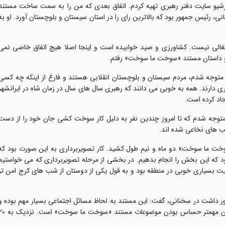
آرشیو سایت دفتر رهبری تهیه کردم. اتفاق بعدی که من را به سمت ساخت مستند
رئیس جمهور بود که بالاترین رای را در استان سیستان و بلوچستان آورد. او به
شتغالی نیست. کشاورزی و صید خوابیده است و اینجا اصلا هیچ اتفاق خاصی نمی
 و داستان مستند «سوخت ما سوخت» رفتم.
 متوجه شدم، مردم سیستان و بلوچستان انقلابی هستند و فارغ از اینکه چه کسی
 دارند. همه به خوبی می دانند که رهبری سال های سال در زمان شاه در ایرانشهر
جاد کرده است.
توجه شدم که تا امروز چندین نفر به دلیل کار سوخت کشی جان خود را از دست
سیب های نخاعی شده اند.
وخت ما سوخت» دو ماه و نیم طول کشید. کار تصویربرداری به این صورت بود که
ود که این بخش را انجام بدهیم. در بخشی از مرحله تصویربرداری که می خواستیم
امنیت بسیاری خوبی در منطقه بود و به قول یکی از دوستان از شب های کرج امن تر
ضور داشت در سخنانی، گفت: این مستند به لحاظ مسائل اجتماعی بسیار مهم بوده و
برای آن زحمات فراوانی کشیده شده است. اما از آن مهمتر حساس بودن موضوعات مستند «سوخت م