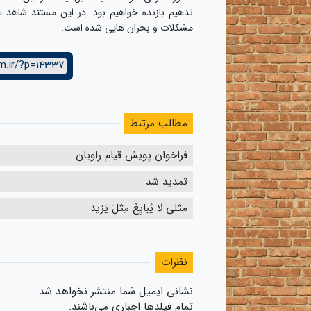
ندهیم بازنده خواهیم بود. در این مستند شاهد ه
مشکلات و بحران هایی شده است.
m.ir/?p=14337
مطالب مرتبط
فراخوان پویش قیام راویان
تمدید شد
مِثلی لا یُبایِعُ مِثلَ یَزید
نظرات
نشانی ایمیل شما منتشر نخواهد شد.
تمام فیلدها اجباری می‌باشند.