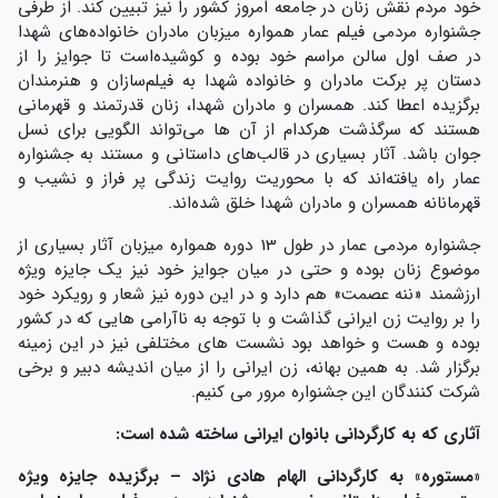
خود مردم نقش زنان در جامعه امروز کشور را نیز تبیین کند. از طرفی
جشنواره مردمی فیلم عمار همواره میزبان مادران خانواده‌های شهدا
در صف اول سالن مراسم خود بوده‌ و کوشیده‌است تا جوایز را از
دستان پر برکت مادران و خانواده شهدا به فیلم‌سازان و هنرمندان
برگزیده اعطا کند. همسران و مادران شهدا، زنان قدرتمند و قهرمانی
هستند که سرگذشت هرکدام از آن ها می‌تواند الگویی برای نسل
جوان باشد. آثار بسیاری در قالب‌های داستانی و مستند به جشنواره
عمار راه یافته‌اند که با محوریت روایت زندگی پر فراز و نشیب و
قهرمانانه همسران و مادران شهدا خلق شده‌اند.
جشنواره مردمی عمار در طول 13 دوره همواره میزبان آثار بسیاری از
موضوع زنان بوده و حتی در میان جوایز خود نیز یک جایزه ویژه
ارزشمند «ننه عصمت» هم دارد و در این دوره نیز شعار و رویکرد خود
را بر روایت زن ایرانی گذاشت و با توجه به ناآرامی هایی که در کشور
بوده و هست و خواهد بود نشست های مختلفی نیز در این زمینه
برگزار شد. به همین بهانه، زن ایرانی را از میان اندیشه دبیر و برخی
شرکت کنندگان این جشنواره مرور می کنیم.
آثاری که به کارگردانی بانوان ایرانی ساخته شده است:
«
مستوره
»
به کارگردانی الهام هادی نژاد
–
برگزیده جایزه ویژه