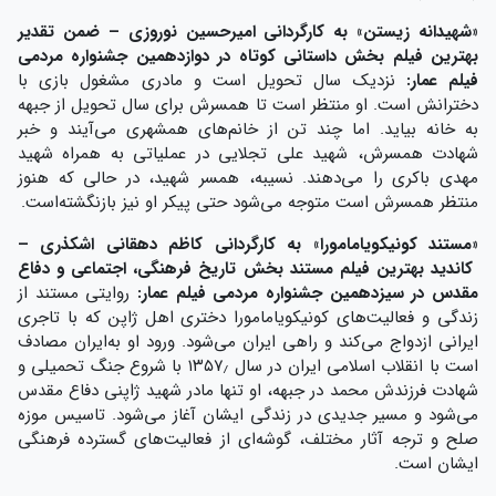
«
شهیدانه زیستن
»
به کارگردانی امیرحسین نوروزی – ضمن تقدیر
بهترین فیلم بخش داستانی کوتاه در دوازدهمین جشنواره مردمی
فیلم عمار:
نزدیک سال تحویل است و مادری مشغول بازی با
دخترانش است. او منتظر است تا همسرش برای سال تحویل از جبهه
به خانه بیاید. اما چند تن از خانم‌های همشهری می‌آیند و خبر
شهادت همسرش، شهید علی تجلایی در عملیاتی به همراه شهید
مهدی باکری را می‌دهند. نسیبه، همسر شهید، در حالی که هنوز
منتظر همسرش است متوجه می‌شود حتی پیکر او نیز بازنگشته‌است.
«
مستند کونیکویامامورا
»
به کارگردانی کاظم دهقانی اشکذری
–
کاندید بهترین فیلم مستند بخش تاریخ فرهنگی، اجتماعی و دفاع
مقدس در سیزدهمین جشنواره مردمی فیلم عمار:
روایتی مستند از
زندگی و فعالیت‌های کونیکویامامورا دختری اهل ژاپن که با تاجری
ایرانی ازدواج می‌کند و راهی ایران می‌شود. ورود او به‌ایران مصادف
است با انقلاب اسلامی ایران در سال ۱۳۵۷٫ با شروع جنگ تحمیلی و
شهادت فرزندش محمد در جبهه، او تنها مادر شهید ژاپنی دفاع مقدس
می‌شود و مسیر جدیدی در زندگی ایشان آغاز می‌شود. تاسیس موزه
صلح و ترجه آثار مختلف، گوشه‌ای از فعالیت‌های گسترده فرهنگی
ایشان است.