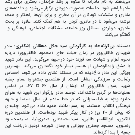
می‌دهند به نام مادرانه تا علاوه بر رشد فرزندان، بستری برای رشد
مادر فراهم شود. جلسات به‌صورت دوره‌ای برگزار می‌شود و دغدغه‌های
مادری و مشکلات کودکان در آن مطرح و برای آن‌ها راهکار و هدف
نوشته می‌شود تا در مادری کردن به هم کمک کنند. علاوه بر بحث
مادری، درباره‌ی مسائل روز جامعه، مشکلات اجتماعی، فرهنگی و…
گفتگو می‌کنند.
«
مستند بی‌کرانه‌ها
»
به کارگردانی سید جلال دهقانی اشکذری:
مادر
شهیدان خالقی‌پور در زمان حیات حاج «محمود خالقی‌پور» درباره
نحوه اعزام و شهادت سه فرزند خود در جبهه می‌گوید. این مادر شهید
با عشق زایدالوصفی از همسر بیمار خود نگه‌داری می‌کند. مهمترین
ویژگی این مادر داغ‌دیده که در مستند نشان داده می‌شود، احساس
رضایت و سرزندگی ایشان است. از هفتمین جشنواره عمار، چفیه
شهید رسول خالقی‌پور که ایشان از سال 62 تا 67، در تمامی
عملیات‌ها بر گردن داشته‌اند، توسط مادر بزرگوار این شهید به عنوان
جایزه ویژه به فیلمسازانی که در خط مقدم آن سال سینما و جبهه
فرهنگی انقلاب هستند، به رسم امانت هدیه داده می‌شود. چفیه‌ای
که بیش از 40 روز در کنار پیکر شهید بوده‌است. از هفتمین دوره
تاکنون، ابوالقاسم طالبی، سیدمحمدعلی صدری‌نیا، سـیدمحمـود
رضـوی، مسعود جعفری جوزانی و جمال شورجه توفیق دریافت این
چفیه را پیدا کرده‌اند.