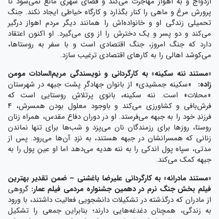
ازدواج و به اهواز مهاجرت می‌کند و فضای شهری مانع نمی‌شود تا
پرورش مرغ و ماهی را کنار بگذارد و کارگاه خیاطی ایجاد نکند. جنگ
تحمیلی زندگی او و خانواده‌اش را همانند دیگر مردم اهواز درگیر
می‌کند و دو پسر و یک دخترش را از وی می‌گیرد. او اکنون اعتقاد
دارد که جنگ امروز، جنگ اقتصادی است و با سفر به روستاها،
می‌کوشد اهالی را به کارهای اقتصادی ترغیب سازد.
«
مستند ننه سکینه
»
به کارگردانی و نویسندگی مریم‌السادات مومن‌
زاده:
«سکینه جمشیدی» از بانوان جهادگرِ پشت‌ جبهه در شهرستان
«محلات» است. ننه‌ سکینه، بانوی پرتلاشِ روستایی است که
فرش‌بافی و کشاورزی می‌کند و باوجود معلول بودن همسرش، ۴
فرزندِ خود را به جبهه می‌فرستد. او در دوران دفاع مقدس، ‌همراه زنان
روستا، روزها برای رزمندگان نان می‌پزد و شب‌ها برای تنها نماندن
زنانی که همسرانشان در جبهه هستند، به ‌نزدِ آن‌ها می‌رود. پس ‌از
مدتی، سپاه پول اندکی را به ننه هدیه می‌دهد اما او عینِ پول را به
جبهه‌ کمک می‌کند.
«مستند مادرانه» به کارگردانی علیرضا باغشنی – ضمن تقدیر بهترین
فیلم بخش جنگ نرم در دهمین جشنواره مردمی فیلم عمار:
گروهی
از مادران که درگذشته در تشکیلات دانشجویی فعالیت داشتند، با ورود
به زندگی، همچنان دغدغه‌هایی دارند؛ بنابراین جمعی را تشکیل