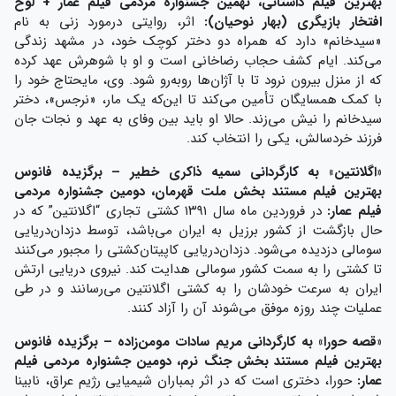
بهترین فیلم داستانی، نهمین جشنواره مردمی فیلم عمار + لوح
افتخار بازیگری (بهار نوحیان):
اثر، روایتی درمورد زنی به نام
«سیدخانم» دارد که همراه دو دختر کوچک خود، در مشهد زندگی
می‌کند. ایام کشف حجاب رضاخانی است و او با شوهرش عهد کرده
که از منزل بیرون نرود تا با آژان‌ها روبه‌رو شود. وی، مایحتاج خود را
با کمک همسایگان تأمین می‌کند تا این‌که یک مار، «نرجس»، دختر
سیدخانم را نیش می‌زند. حالا او باید بین وفای به عهد و نجات جان
فرزند خردسالش، یکی را انتخاب کند.
«
اگلانتین
»
به کارگردانی سمیه ذاکری خطیر – برگزیده فانوس
بهترین فیلم مستند بخش ملت قهرمان، دومین جشنواره مردمی
فیلم عمار:
در فروردین ماه سال ۱۳۹۱ کشتی تجاری “اگلانتین” که در
حال بازگشت از کشور برزیل به ایران می‌باشد، توسط دزدان‌دریایی
سومالی دزدیده می‌شود. دزدان‌دریایی کاپیتان‌کشتی را مجبور می‌کنند
تا کشتی را به سمت کشور سومالی هدایت کند. نیروی دریایی ارتش
ایران به سرعت خودشان را به کشتی اگلانتین می‌رسانند و در طی
عملیات چند روزه موفق می‌شوند آن را آزاد کنند.
«
قصه حورا
»
به کارگردانی مریم سادات مومن‌زاده
–
برگزیده فانوس
بهترین فیلم مستند بخش جنگ نرم، دومین جشنواره مردمی فیلم
عمار:
حورا، دختری است که در اثر بمباران شیمیایی رژیم عراق، نابینا