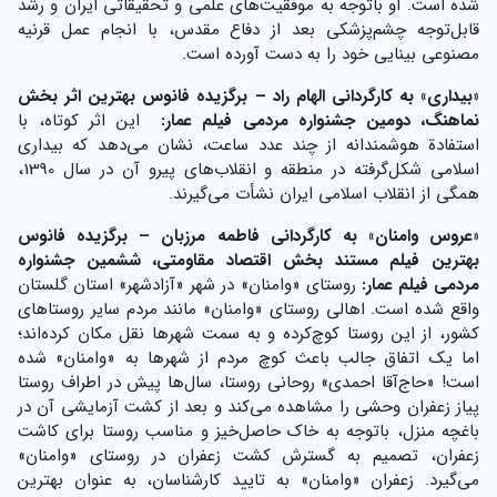
شده است. او باتوجه به موفقیت‌های علمی و تحقیقاتی ایران و رشد
قابل‌توجه چشم‌پزشکی بعد از دفاع مقدس، با انجام عمل قرنیه
مصنوعی بینایی خود را به دست آورده است.
«
بیداری
»
به کارگردانی الهام راد
–
برگزیده فانوس بهترین اثر بخش
نماهنگ، دومین جشنواره مردمی فیلم عمار:
این اثر کوتاه، با
استفادة هوشمندانه از چند عدد ساعت، نشان می‌دهد که بیداری
اسلامی شکل‌گرفته در منطقه و انقلاب‌های پیرو آن در سال 1390،
همگی از انقلاب اسلامی ایران نشأت می‌گیرند.
«
عروس وامنان
»
به کارگردانی فاطمه مرزبان
–
برگزیده فانوس
بهترین فیلم مستند بخش اقتصاد مقاومتی، ششمین جشنواره
مردمی فیلم عمار:
روستای «وامنان» در شهر «آزادشهر» استان گلستان
واقع شده است. اهالی روستای «وامنان» مانند مردم سایر روستاهای
کشور، از این روستا کوچ‌کرده و به سمت شهرها نقل مکان کرده‌اند؛
اما یک اتفاق جالب باعث کوچ مردم از شهرها به «وامنان» شده
است! «حاج‌آقا احمدی» روحانی روستا، سال‌ها پیش در اطراف روستا
پیاز زعفران وحشی را مشاهده می‌کند و بعد از کشت آزمایشی آن در
باغچه منزل، باتوجه به خاک حاصل‌خیز و مناسب روستا برای کاشت
زعفران، تصمیم به گسترش کشت زعفران در روستای «وامنان»
می‌گیرد. زعفران «وامنان» به تایید کارشناسان، به عنوان بهترین