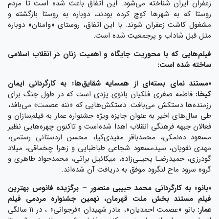
زعفران ایران شناخته می‌شود. این اتفاق باعث شده است تا مردم
روستا که به شهرها کوچ کرده بودند، دوباره به روستا بازگشته و
مشغول کاشت زعفران شوند. با این اتفاق، روستای «وامنان» دوباره
مثل قبل شاداب و پرجمعیت شده است.
فیلم‌هایی که با محوریت جایگاه و اهمیت زنان در انقلاب اسلامی
ساخته شده است:
«مستند نمای بسته‌ای از همسایه شقایق‌ها»
به کارگردانی ایمان
کیخا:
فاطمه صغری فلکیان بانوی یزدی است ‌که در طول جنگ برای
رزمنده‌ها دستکش می‌بافت. دستکش‌هایی که «ننه عصمت» می‌بافد،
طی سال‌های اخیر به عنوان جایزه ویژه جشنواره عمار به فیلم‌سازان و
فعالان جبهه فرهنگی انقلاب اهدا شده‌است و تاکنون چهره‌هایی نظیر
مسعود ده‌نمکی، محمدباقر مفیدی‌کیا، محسن اردستانی رستمی،
مهدی نقویان، سیدمسعود شجاعی طباطبایی و زهرا چخماقی، میلاد
گودرزی، حمیدرضـا یحیـی‌زاده، میکائیل براتی، محمدجواد طاهری و
گروه سرود ماح لنگرود موفق به دریافت آن شده‌اند.
«بانو» به کارگردانی محمد حبیبی منصور – برگزیده فانوس بهترین
فیلم مستند بخش ملت قهرمان، نهمین جشنواره مردمی فیلم
عمار:
بانو «عصمت احمدیان»، مادر شهیدان «فرجوانی» ، در ۱۱ سالگی