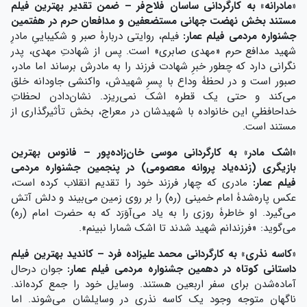
«
مادرانه
»
به کارگردانی ساسان فلاح‌فر –
ضمن تقدیر بهترین فیلم
مستند بخش نهضت جهانی مستضعفین و مدافعان حرم در هفتمین
جشنواره مردمی فیلم عمار
:
فیلم، روایتی دربارۀ صبر و شکیباییِ مادرِ
شهید مدافع حرم «مهدی صابری» است. پس از شهادتِ مهدی، پدر
نگرانی دارد که چطور خبرِ شهادت فرزند را به مادرش برساند اما مادر،
صبور است و در لحظۀ وداع با پسرِ شهیدش، واکنشی جاودانه خلق
می‌کند و حتی یک قطره اشک نمی‌ریزد. نشان‌دادن لحظاتِ
خداحافظیِ این خانواده با شهیدشان در معراج، بخش تأثیرگذاری از
مستند است.
«
اشک مادر
»
به کارگردانی موسی خان‌زاده‌پور –
فانوس بهترین
بازیگری (زنده‌یاد پروانه معصومی) در پنجمین جشنواره مردمی
فیلم عمار
:
مادری که چهار فرزند خود را تقدیم‌ انقلاب کرده است،
عکس پاره‌شدۀ امام خمینی (ره) را بر روی زمین می‌بیند و دلش آتش
می‌گیرد. او خاطرۀ روزی را به یاد می‌آوَرَد که به حضرت امام (ره)
می‌گوید: «فرزندانم شهید شدند تا اشک شمارا نبینم».
«
کاسه نذری
»
به کارگردانی محمد علیزاده فرد – کاندید بهترین فیلم
داستانی کوتاه در دهمین جشنواره مردمی فیلم عمار:
جوان درحال
آماده‌شدن برای سفر اربعین هستند. وسایل خود را جمع کرده‌اند.
ناگهان متوجه وجود یک کاسه نذری در وسایلشان می‌شوند. اما