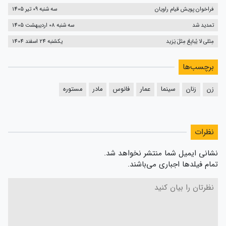
فراخوان پویش قیام راویان
سه شنبه 09 تیر 1405
تمدید شد
سه شنبه 08 اردیبهشت 1405
مِثلی لا یُبایِعُ مِثلَ یَزید
یکشنبه 24 اسفند 1404
برچسب‌ها
زن
زنان
سینما
عمار
فانوس
مادر
مستوره
نظرات
نشانی ایمیل شما منتشر نخواهد شد.
تمام فیلدها اجباری می‌باشند.