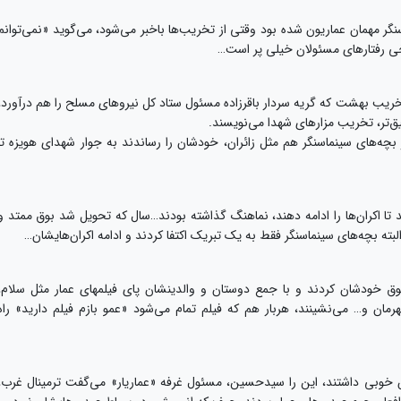
ر مهمان عماریون شده بود وقتی از تخریب‌ها باخبر می‌شود، می‌گوید «نمی‌توانم
رخی رفتارهای مسئولان خیلی پر است…
خریب بهشت که گریه سردار باقرزاده مسئول ستاد کل نیروهای مسلح را هم درآورد،
قیق‌تر، تخریب مزارهای شهدا می‌نویسند.
بچه‌های سینماسنگر هم مثل زائران، خودشان را رساندند به جوار شهدای هویزه تا
د تا اکران‌ها را ادامه دهند، نماهنگ گذاشته بودند…سال که تحویل شد بوق ممتد و
بته بچه‌های سینماسنگر فقط به یک تبریک اکتفا کردند و ادامه اکران‌هایشان…
پاتوق خودشان کردند و با جمع دوستان و والدینشان پای فیلمهای عمار مثل سلام،
ان و… می‌نشینند، هربار هم که فیلم تمام می‌شود «عمو بازم فیلم دارید» راه
ش خوبی داشتند، این را سیدحسین، مسئول غرفه «عماریار» می‌گفت ترمینال غرب،