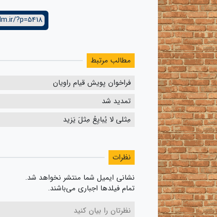
lm.ir/?p=5418
مطالب مرتبط
فراخوان پویش قیام راویان
تمدید شد
مِثلی لا یُبایِعُ مِثلَ یَزید
نظرات
نشانی ایمیل شما منتشر نخواهد شد.
تمام فیلدها اجباری می‌باشند.