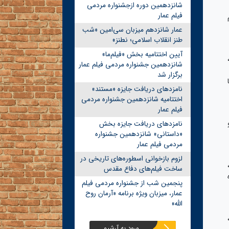
شانزدهمین دوره ازجشنواره مردمی
فیلم عمار
عمار شانزدهم میزبان سی‌امین «شب
طنز انقلاب اسلامی؛ نطنز»
آیین اختتامیه بخش «فیلم‌ما»
شانزدهمین جشنواره مردمی فیلم عمار
برگزار شد
نامزدهای دریافت جایزه «مستند»
اختتامیه شانزدهمین جشنواره مردمی
فیلم عمار
نامزدهای دریافت جایزه بخش
«داستانی» شانزدهمین جشنواره
مردمی فیلم عمار
لزوم بازخوانی اسطوره‌های تاریخی در
ساخت فیلم‌های دفاع مقدس
پنجمین شب از جشنواره مردمی فیلم
عمار، میزبان ویژه برنامه «آرمان روح
الله»
ورود به آرشیو