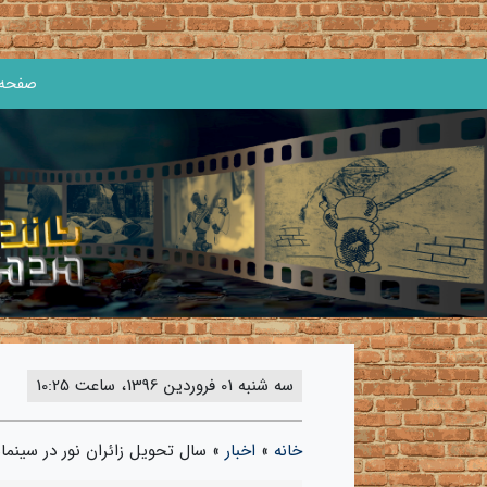
صفحه 
سه شنبه 01 فروردین 1396، ساعت 10:25
خانه
»
اخبار
»
سال تحویل زائران نور در سینما