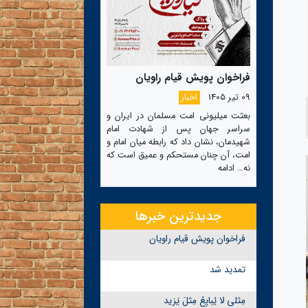
فراخوان پویش قیام راویان
09 تیر 1405
اخبار
بعثت میلیونی امت مسلمان در ایران و
سراسر جهان پس از شهادت امام
شهیدمان، نشان داد که رابطه میان امام و
امت، آن چنان مستحکم و عمیق است که
نه…
ادامه
جدیدترین خبرها
فراخوان پویش قیام راویان
تمدید شد
مِثلی لا یُبایِعُ مِثلَ یَزید