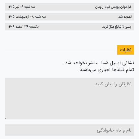
فراخوان پویش قیام راویان
سه شنبه 09 تیر 1405
تمدید شد
سه شنبه 08 اردیبهشت 1405
مِثلی لا یُبایِعُ مِثلَ یَزید
یکشنبه 24 اسفند 1404
نظرات
نشانی ایمیل شما منتشر نخواهد شد.
تمام فیلدها اجباری می‌باشند.