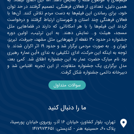
فیلم‌های با موضوع فتنه را نمایش دهد. اما این اتفاق نیفتاد. به
همین دلیل، تعدادی از فعالان فرهنگی، تصمیم گرفتند در حد توان
خود، برای رساندن این فیلم‌ها به دست مردم تلاش کنند. آن‌ها با
فعالان فرهنگی چند استان و شهرستان ارتباط گرفتند و درخواست
کردند این فیلم‌ها را با هر امکاناتی که دارند در فضاهایی مثل
مسجد، هیئت و… نمایش دهند. به این ترتیب، اولین دوره
جشنواره در حدود ۳۰ نقطه از شهرهایی مثل مشهد، جیرفت، تبریز،
تهران و… به صورت مردمی برگزار شد و حدود ۱۹ اثر اکران شدند. با
توجه به اینکه این حرکت، ادای تکلیفی به ندای «أین عمار» رهبری
بود نام مبارک حضرت عمار به این جشنواره اطلاق شد. کمی بعد،
مدل برگزاری یک جشنواره متفاوت، از این تجربه اقتباس شد و
دبیرخانه دائمی جشنواره شکل گرفت.
سوالات متداول
ما را دنبال کنید
تهران، بلوار کشاورز، خیابان ۱۶ آذر، روبروی خیابان پورسینا،
پلاک ۶۰، حسینیه هنر - کدپستی: ۱۴۱۷۹۷۳۶۵۱