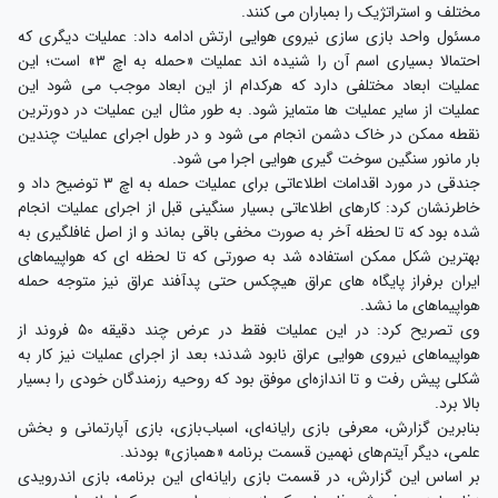
مختلف و استراتژیک را بمباران می کنند.
مسئول واحد بازی سازی نیروی هوایی ارتش ادامه داد: عملیات دیگری که
احتمالا بسیاری اسم آن را شنیده اند عملیات «حمله به اچ ۳» است؛ این
عملیات ابعاد مختلفی دارد که هرکدام از این ابعاد موجب می شود این
عملیات از سایر عملیات ها متمایز شود. به طور مثال این عملیات در دورترین
نقطه ممکن در خاک دشمن انجام می شود و در طول اجرای عملیات چندین
بار مانور سنگین سوخت گیری هوایی اجرا می شود.
جندقی در مورد اقدامات اطلاعاتی برای عملیات حمله به اچ ۳ توضیح داد و
خاطرنشان کرد: کارهای اطلاعاتی بسیار سنگینی قبل از اجرای عملیات انجام
شده بود که تا لحظه آخر به صورت مخفی باقی بماند و از اصل غافلگیری به
بهترین شکل ممکن استفاده شد به صورتی که تا لحظه ای که هواپیماهای
ایران برفراز پایگاه های عراق هیچکس حتی پدآفند عراق نیز متوجه حمله
هواپیماهای ما نشد.
وی تصریح کرد: در این عملیات فقط در عرض چند دقیقه ۵۰ فروند از
هواپیماهای نیروی هوایی عراق نابود شدند؛ بعد از اجرای عملیات نیز کار به
شکلی پیش رفت و تا اندازه‌ای موفق بود که روحیه رزمندگان خودی را بسیار
بالا برد.
بنابرین گزارش، معرفی بازی رایانه‌ای، اسباب‌بازی، بازی آپارتمانی و بخش
علمی، دیگر آیتم‌های نهمین قسمت برنامه «همبازی» بودند.
بر اساس این گزارش، در قسمت بازی رایانه‌ای این برنامه، بازی اندرویدی