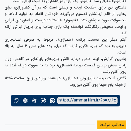
«فارمولر» معرفی شد. فارمولر، یک بازی مزرعه‌داری به سبک ایرانی است.
داستان این بازی، حکایت ارباب و رعیتی است که در آن کشاورزان، برای
رهایی از ظلم اربانشان تصمیم می‌گیرند خودشان اقدام به تولید کالاها و
محصولات مورد نیازشان کنند. «فارمولر» با استفاده درست از المان‌های ایرانی
و ایجاد محیطی رنگارنگ، توانسته یک بازی جذاب برای بازیباز ایرانی ارائه
کند.
آیتم دیگر این قسمت برنامه «همبازی»، مربوط به معرفی اسباب‌بازی
«تیزبین» بود که بازی فکری کارتی که برای رده های سنی ۶ سال به بالا
است.
بنابرین گزارش، آیتم علمی درباره نقش بازی‌های رایانه‌ای در کاهش وزن
پایان بخش نهمین قمست برنامه «همبازی» بود که به صورت دوبله شده به
روی آنتن رفت.
گفتنی است برنامه تلویزیونی «همبازی» هر هفته روزهای زوج، ساعت ۱۶:۱۵
از شبکه پنج سیما روی آنتن می‌رود.
https://ammarfilm.ir/?p=8165
مطالب مرتبط