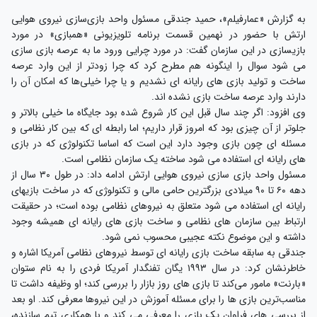
به گزارش «عمارفیلم»، حمید جندقی مسئول واحد بازی‌سازی نیروی هوایی
ارتش با حضور در نهمین قسمت برنامه تلویزیونی «همبازی» در مورد
بازیسازی در این سازمان گفت: در مورد چرایی ورود ما به عرصه بازی سازی
می شود سوال را اینگونه هم مطرح کرد که چرا زودتر از این وارد عرصه
ساخت و تولید بازی های رایانه ای نشدیم و یا چرا خیلی‌ها که امکان آن را
دارند وارد عرصه ساخت بازی نشده اند.
وی افزود: اگر چند سال قبل این کار شروع شده بود جایگاه ما خیلی بالاتر و
جلوتر از آن چیزی بود که امروز قرار داریم؛ اما رابطه ای که بین کار نظامی و
مسئله ای چون بازی وجود دارد این است که اساسا تکنولوژی که در بازی
های رایانه ای استفاده می شود ساخته یک سازمان نظامی است.
مسئول واحد بازی سازی نیروی هوایی ارتش ادامه داد: در طول ۳۰ سال از
دهه ۶۰ تا ۹۰ میلادی بزرگترین حامی مالی و تکنولوژی که در ساخت بازیهای
رایانه ای استفاده می شود متعلق به نیروهای نظامی بوده است؛ در حقیقت
ارتباط بین سازمان های نظامی و ساخت بازی های رایانه ای همیشه وجود
داشته و این موضوع نکته عجیبی محسوب نمی شود.
جندقی به سابقه ساخت بازی رایانه ای توسط نیروهای نظامی آمریکا اشاره و
خاطرنشان کرد: در سال ۱۹۹۳ یگان تفنگدار آمریکا فردی را به نام ستوان
«بارنت» مامور می‌کند تا بازی های روز بازار را بررسی کند؛ او وظیفه داشت تا
مناسب‌ترین بازی ها را برای مسئله آموزش در این نیروها معرفی کند. او بعد
از بررسی های فراوان یک بازی را معرفی می کند و با همکاری تیم سازنده،