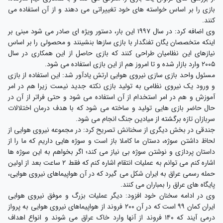
بازی را بر اساس خواسته های خود تغییراتی می دهند و از آن استفاده می
کنند.
وی اضافه کرد: در سال ۱۹۹۷ این بار، دستور ویژه ای صادر می شود مبنی بر
اینکه متخصصان یگان تفنگدار با بازی سازها بنشینند و محصولی را بر اساس
نیازهای این نظامیان طراحی کنند که بازی حاصل از این همکاری در سال
۲۰۰۵ وارد بازار شده و تا امروز هم از این بازی استفاده می شود.
مسئول واحد بازی سازی نیروی هوایی ارتش یادآور شد: این استفاده از بازی
و ورود یک نیروی نظامی به تولید بازی نکته جدید نیست زیرا هم در امر
آموزش و هم در امر استخدام از آن استفاده می شود و حتی فراتر از آن در
حال حاضر بازی هایی تولید و ساخته می شود که با هدف درمان اختلالات
سربازان تازه برگشته از میادین جنگ انجام می شود.
جندقی در بخش دیگری از سخنانش تصریح کرد: در مجموعه نیروی هوایی از
لحاظ داشتن سوژه، دستان ما کاملا باز است و سوژه هایی داریم که ما را از
داستان پردازی و نوشتن سوژه بی نیاز می کند؛ اگر بخواهم به این سوژه ها
اشاره کنم می توانم به عملیات انتقام اشاره کنم که فقط ۲ ساعت بعد از اولین
حمله رسمی عراق به ایران شکل می گیرد که در آن هواپیماهای نیروی هوایی،
پایگاه های عراق را بمباران می کنند.
وی در ادامه سخنان خود افزود: دیگر عملیات بزرگ و موفق نیروی هوایی
ایران کمان ۹۹ است که در آن ۲۰۰ فروند از هواپیماهای نیروی هوایی به پرواز
درمی آیند که ۱۴۰ فروند از آنها وارد خاک عراق می شوند و انواع اهداف