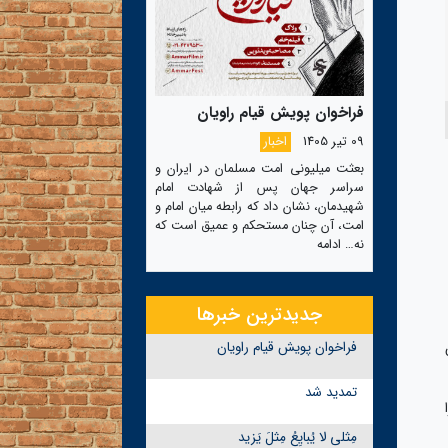
فراخوان پویش قیام راویان
09 تیر 1405
اخبار
بعثت میلیونی امت مسلمان در ایران و
سراسر جهان پس از شهادت امام
شهیدمان، نشان داد که رابطه میان امام و
امت، آن چنان مستحکم و عمیق است که
نه…
ادامه
جدیدترین خبرها
فراخوان پویش قیام راویان
تمدید شد
ا
مِثلی لا یُبایِعُ مِثلَ یَزید