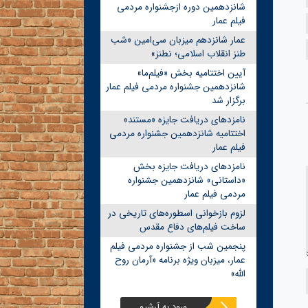
شانزدهمین دوره ازجشنواره مردمی
فیلم عمار
عمار شانزدهم میزبان سی‌امین «شب
طنز انقلاب اسلامی؛ نطنز»
آیین اختتامیه بخش «فیلم‌ما»
شانزدهمین جشنواره مردمی فیلم عمار
برگزار شد
نامزدهای دریافت جایزه «مستند»
اختتامیه شانزدهمین جشنواره مردمی
فیلم عمار
نامزدهای دریافت جایزه بخش
«داستانی» شانزدهمین جشنواره
مردمی فیلم عمار
لزوم بازخوانی اسطوره‌های تاریخی در
ساخت فیلم‌های دفاع مقدس
پنجمین شب از جشنواره مردمی فیلم
عمار، میزبان ویژه برنامه «آرمان روح
الله»
ورود به آرشیو