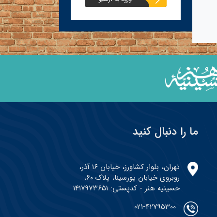
ما را دنبال کنید
تهران، بلوار کشاورز، خیابان ۱۶ آذر،
روبروی خیابان پورسینا، پلاک ۶۰،
حسینیه هنر - کدپستی: ۱۴۱۷۹۷۳۶۵۱
021-42795300