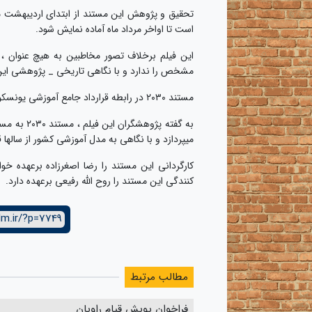
تحقیق و پژوهش این مستند از ابتدای اردیبهشت ماه 
است تا اواخر مرداد ماه آماده نمایش شود.
این فیلم برخلاف تصور مخاطبین به هیچ عنوان
مشخص را ندارد و با نگاهی تاریخی _ پژوهشی این اث
مستند ۲۰۳۰ در رابطه قرارداد جامع آموزشی یونسکو میباشد و به طرح و پاسخگویی سوالات پیرامون سند اشاره دارد.
به گفته پژ
میپردازد و با نگاهی به مدل آموزشی کشور از سالها قب
کارگردانی این مستند را رضا اصغرزاده برعهده خ
کنندگی این مستند را روح الله رفیعی برعهده دارد.
lm.ir/?p=7749
مطالب مرتبط
فراخوان پویش قیام راویان