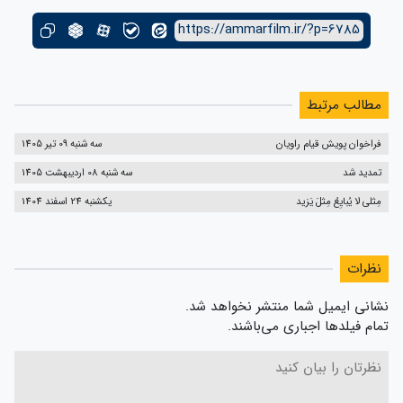
https://ammarfilm.ir/?p=6785
مطالب مرتبط
فراخوان پویش قیام راویان
سه شنبه 09 تیر 1405
تمدید شد
سه شنبه 08 اردیبهشت 1405
مِثلی لا یُبایِعُ مِثلَ یَزید
یکشنبه 24 اسفند 1404
نظرات
نشانی ایمیل شما منتشر نخواهد شد.
تمام فیلدها اجباری می‌باشند.