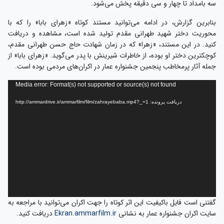
سه بامداد تا چهار و سی دقیقه پخش می‌شود.
بنابرین گزارش، در ادامه می‌توانید مستند کوتاه «زهرای بابا» را که با
محوریت دختر شهید طهرانی مقدم تولید شده است، مشاهده و دریافت
کنید. در این مستند، «زهرا» که در زمان شهادت حاج حسن طهرانی مقدم،
کوچکترین دختر او بوده، از خاطرات شیرینش با پدر می‌گوید. «زهرای بابا» از
جمله آثار پرمخاطب پنجمین جشنواره عمار در اکران‌های مردمی بوده است.
نمایشگر
Media error: Format(s) not supported or source(s) not found
ویدیو
دریافت پرونده: http://ammardrive.ir/ammarfilm/film/zahrayebaba.mp4?_=1
گفتنی است فایل باکیفیت این اثر کوتاه را جهت اکران می‌توانید با مراجعه به
سایت اکران جشنواره عمار به نشانی
Ekran.ammarfilm.ir
دریافت کنید.