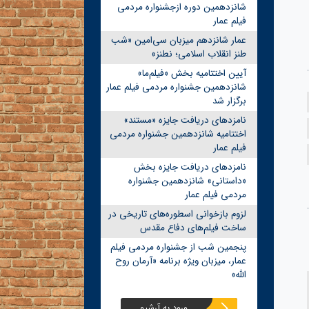
شانزدهمین دوره ازجشنواره مردمی
فیلم عمار
عمار شانزدهم میزبان سی‌امین «شب
طنز انقلاب اسلامی؛ نطنز»
آیین اختتامیه بخش «فیلم‌ما»
شانزدهمین جشنواره مردمی فیلم عمار
برگزار شد
نامزدهای دریافت جایزه «مستند»
اختتامیه شانزدهمین جشنواره مردمی
فیلم عمار
نامزدهای دریافت جایزه بخش
«داستانی» شانزدهمین جشنواره
مردمی فیلم عمار
لزوم بازخوانی اسطوره‌های تاریخی در
ساخت فیلم‌های دفاع مقدس
پنجمین شب از جشنواره مردمی فیلم
عمار، میزبان ویژه برنامه «آرمان روح
الله»
ورود به آرشیو