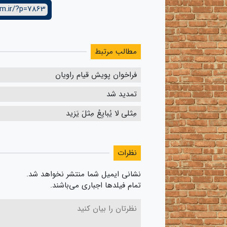
lm.ir/?p=7863
مطالب مرتبط
فراخوان پویش قیام راویان
تمدید شد
مِثلی لا یُبایِعُ مِثلَ یَزید
نظرات
نشانی ایمیل شما منتشر نخواهد شد.
تمام فیلدها اجباری می‌باشند.