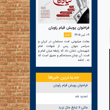
فراخوان پویش قیام راویان
09 تیر 1405
اخبار
بعثت میلیونی امت مسلمان در ایران و
سراسر جهان پس از شهادت امام
شهیدمان، نشان داد که رابطه میان امام و
امت، آن چنان مستحکم و عمیق است که
نه…
ادامه
جدیدترین خبرها
فراخوان پویش قیام راویان
تمدید شد
مِثلی لا یُبایِعُ مِثلَ یَزید