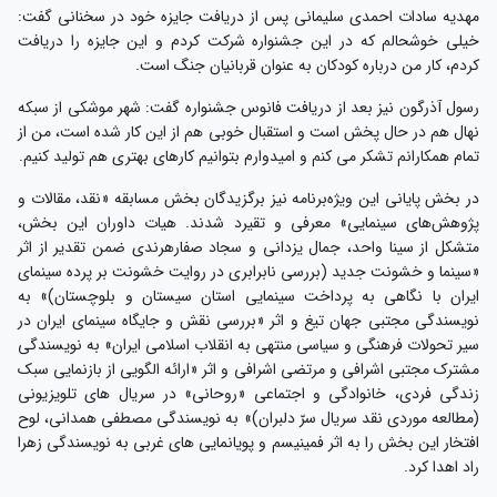
مهدیه سادات احمدی سلیمانی پس از دریافت جایزه خود در سخنانی گفت:
خیلی خوشحالم که در این جشنواره شرکت کردم و این جایزه را دریافت
کردم، کار من درباره کودکان به عنوان قربانیان جنگ است.
رسول آذرگون نیز بعد از دریافت فانوس جشنواره گفت: شهر موشکی از سبکه
نهال هم در حال پخش است و استقبال خوبی هم از این کار شده است، من از
تمام همکارانم تشکر می کنم و امیدوارم بتوانیم کارهای بهتری هم تولید کنیم.
در بخش پایانی این ویژه‌برنامه نیز برگزیدگان بخش مسابقه «نقد، مقالات و
پژوهش‌های سینمایی» معرفی و تقیرد شدند. هیات داوران این بخش،
متشکل از سینا واحد، جمال یزدانی و سجاد صفارهرندی ضمن تقدیر از اثر
«سینما و خشونت جدید (بررسی نابرابری در روایت خشونت بر پرده سینمای
ایران با نگاهی به پرداخت سینمایی استان سیستان و بلوچستان)» به
نویسندگی مجتبی جهان تیغ و اثر «بررسی نقش و جایگاه سینمای ایران در
سیر تحولات فرهنگی و سیاسی منتهی به انقلاب اسلامی ایران» به نویسندگی
مشترک مجتبی اشرافی و مرتضی اشرافی و اثر «ارائه الگویی از بازنمایی سبک
زندگی فردی، خانوادگی و اجتماعی «روحانی» در سریال های تلویزیونی
(مطالعه موردی نقد سریال سرّ دلبران)» به نویسندگی مصطفی همدانی، لوح
افتخار این بخش را به اثر فمینیسم و پویانمایی های غربی به نویسندگی زهرا
راد اهدا کرد.