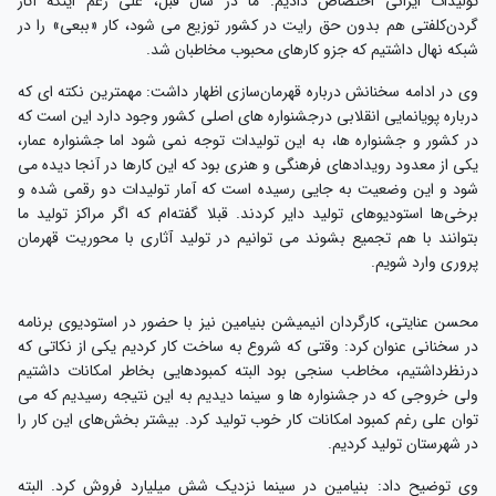
تولیدات ایرانی اختصاص دادیم. ما در سال قبل، علی رغم اینکه آثار
گردن‌کلفتی هم بدون حق رایت در کشور توزیع می شود، کار «ببعی» را در
شبکه نهال داشتیم که جزو کارهای محبوب مخاطبان شد.
وی در ادامه سخنانش درباره قهرمان‌سازی اظهار داشت: مهمترین نکته ای که
درباره پویانمایی انقلابی درجشنواره های اصلی کشور وجود دارد این است که
در کشور و جشنواره ها، به این تولیدات توجه نمی شود اما جشنواره عمار،
یکی از معدود رویدادهای فرهنگی و هنری بود که این کارها در آنجا دیده می
شود و این وضعیت به جایی رسیده است که آمار تولیدات دو رقمی شده و
برخی‌ها استودیوهای تولید دایر کردند.
قبلا گفته‌ام که اگر مراکز تولید ما
بتوانند با هم تجمیع بشوند می توانیم در تولید آثاری با محوریت قهرمان
پروری وارد شویم.
محسن عنایتی، کارگردان انیمیشن بنیامین نیز با حضور در استودیوی برنامه
در سخنانی عنوان کرد: وقتی که شروع به ساخت کار کردیم یکی از نکاتی که
درنظرداشتیم، مخاطب سنجی بود البته کمبودهایی بخاطر امکانات داشتیم
ولی خروجی که در جشنواره ها و سینما دیدیم به این نتیجه رسیدیم که می
توان علی رغم کمبود امکانات کار خوب تولید کرد. بیشتر بخش‌های این کار را
در شهرستان تولید کردیم.
وی توضیح داد: بنیامین در سینما نزدیک شش میلیارد فروش کرد. البته