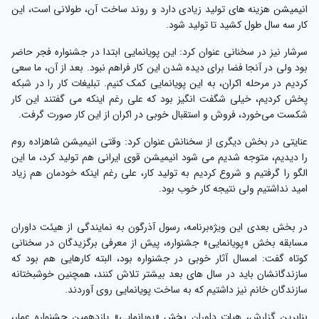
انیمیشن هزینه های تولید زیادی دارد و روند ساخت آن، طولانی است، این
کار سه سال طول کشید تا تولید شود.
سرشار نیز در سخنانی عنوان کرد: این پویانمایی ابتدا در جشنواره فجر حاضر
بود ولی در آنجا فضا برای دیده شدن این کار فراهم نبود. بعد از آن، ما سعی
کردیم در مرحله اکران، به این پویانمایی کمک کنیم. تبلیغات کار را در شبکه
پخش کردیم، خیلی شگفت انگیز بود که علی رغم اینکه می گفتند این کار
شکست می‌خورد، فروش و استقبال خوبی در اکران از این کار صورت گرفت.
عنایتی در بخش دیگری از سخنانش عنوان کرد: وقتی انیمیشن شاهزاده روم
را دیدیم، متوجه شدیم می شود انیمیشن قوی ایرانی هم تولید کرد، ما این
الگو را گرفتیم و شروع کردیم به تولید کار، علی رغم اینکه خودمان هم زیاد
امید نداشتیم ولی نتیجه کار خوب بود.
در بخش بعدی این ویژه‌برنامه، رسول آذرگون به نمایندگی از هیئت داوران
مسابقه بخش «پویانمایی» جشنواره، پیش از معرفی برگزیدگان در سخنانی
کوتاه گفت: امسال آثار خوبی در جشنواره بود، البته کارهایی هم بود که
سازندگانشان باید در سال های بعد بیشتر تلاش کنند، همچنین خوشبختانه
سازندگان خانم نیز داشتیم که به ساخت پویانمایی روی آوردند.
بنابرین گزارش، هیات داوران بخش «پویانمایی» یازدهمین جشنواره عمار،