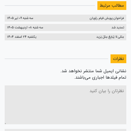
مطالب مرتبط
فراخوان پویش قیام راویان
سه شنبه 09 تیر 1405
تمدید شد
سه شنبه 08 اردیبهشت 1405
مِثلی لا یُبایِعُ مِثلَ یَزید
یکشنبه 24 اسفند 1404
نظرات
نشانی ایمیل شما منتشر نخواهد شد.
تمام فیلدها اجباری می‌باشند.