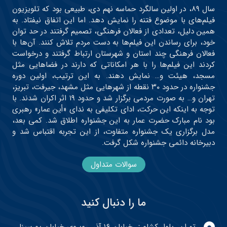
سال ۸۹، در اولین سالگرد حماسه نهم دی، طبیعی بود که تلویزیون
فیلم‌های با موضوع فتنه را نمایش دهد. اما این اتفاق نیفتاد. به
همین دلیل، تعدادی از فعالان فرهنگی، تصمیم گرفتند در حد توان
خود، برای رساندن این فیلم‌ها به دست مردم تلاش کنند. آن‌ها با
فعالان فرهنگی چند استان و شهرستان ارتباط گرفتند و درخواست
کردند این فیلم‌ها را با هر امکاناتی که دارند در فضاهایی مثل
مسجد، هیئت و… نمایش دهند. به این ترتیب، اولین دوره
جشنواره در حدود ۳۰ نقطه از شهرهایی مثل مشهد، جیرفت، تبریز،
تهران و… به صورت مردمی برگزار شد و حدود ۱۹ اثر اکران شدند. با
توجه به اینکه این حرکت، ادای تکلیفی به ندای «أین عمار» رهبری
بود نام مبارک حضرت عمار به این جشنواره اطلاق شد. کمی بعد،
مدل برگزاری یک جشنواره متفاوت، از این تجربه اقتباس شد و
دبیرخانه دائمی جشنواره شکل گرفت.
سوالات متداول
ما را دنبال کنید
تهران، بلوار کشاورز، خیابان ۱۶ آذر، روبروی خیابان پورسینا،