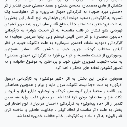
متشکل از هادی محمدیان، محسن عنایتی و سعید حسینی ضمن تقدیر از اثر
«حسنی میره جنوب» به کارگردانی «مهناز صابرپور» و اثر «هلوکاست یک
تمدن» به کارگردانی «سعید دولت آبادی فراهانی»، لوح افتخار این بخش را
به علت «پرداختن به داستان جذاب حاج قاسم سلیمانی و به تصویر کشیدن
قهرمانی های ایشان در قالب مناسب» به اثر «نجات هولیر» به کارگردانی
«عابدین محمدی» و اثر «من آلیس نیستم ولی اینجا سرزمین عجایبه» به
کارگردانی «مهدیه سادات احمدی سلیمانی» به علت «تکنیک خوب، در نظر
گرفتن مخاطب کودک، اجرای خوب و داشتن نگاه انسانی همچنین
برخورداری از کیفیت مناسب» و اثر «بی قرار» به کارگردانی «مهدی صدیقی»
به علت «کیفیت تصویری خیلی خوب و پرداختن به موضوع خانواده و به
تصویر کشیدن لحظه های عاطفی» اهدا ‌کرد.
همچنین فانوس این بخش به اثر «شهر موشکی» به کارگردانی «رسول
آذرگون» به علت «جذابیت، تکنیک، درون مایه و پیام و همچنین هماهنگی
بین قالب و محتوا برای گروه سنی کودک و نوجوان، دارای فراز و فرود و
نکات طنز و استاندارد بودن اثر» اهدا شد. در بخش «قاب اول» هم ضمن
تقدیر از اثر «ماه پیشونی» به کارگردانی «احسان مرادیان»،
لوح افتخار این
بخش به علت «اثر مناسب از لحاظ کیفی ، جذابیت عاطفی و ساخت اثری
قابل قبول» به اثر « ماه » به کارگردانی خانم «فاطمه خدیور»
اهدا شد.