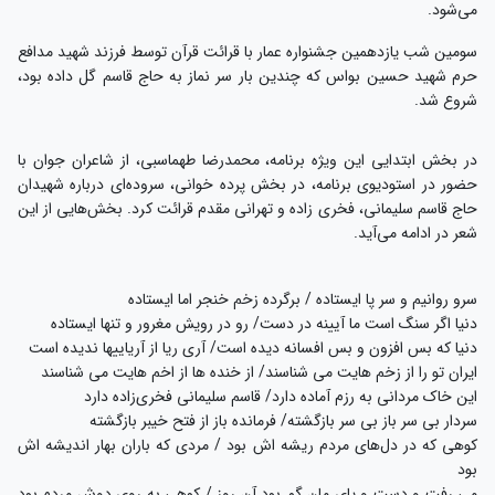
می‌شود.
سومین شب یازدهمین جشنواره عمار با قرائت قرآن توسط فرزند شهید مدافع
حرم شهید حسین بواس که چندین بار سر نماز به حاج قاسم گل داده بود،
شروع شد.
در بخش ابتدایی این ویژه برنامه، محمدرضا طهماسبی، از شاعران جوان با
حضور در استودیوی برنامه، در بخش پرده خوانی، سروده‌ای درباره شهیدان
حاج قاسم سلیمانی، فخری زاده و تهرانی مقدم قرائت کرد. بخش‌هایی از این
شعر در ادامه می‌آید.
سرو روانیم و سر پا ایستاده / برگرده زخم خنجر اما ایستاده
دنیا اگر سنگ است ما آیینه در دست/ رو در رویش مغرور و تنها ایستاده
دنیا که بس افزون و بس افسانه دیده است/ آری ریا از آریاییها ندیده است
ایران تو را از زخم هایت می شناسند/ از خنده ها از اخم هایت می شناسند
این خاک مردانی به رزم آماده دارد/ قاسم سلیمانی فخری‌زاده دارد
سردار بی سر باز بی سر بازگشته/ فرمانده باز از فتح خیبر بازگشته
کوهی که در دل‌های مردم ریشه اش بود / مردی که باران بهار اندیشه اش
بود
می رفت و دست و پای مان گم بود آن روز / کوهی به روی دوش مردم بود