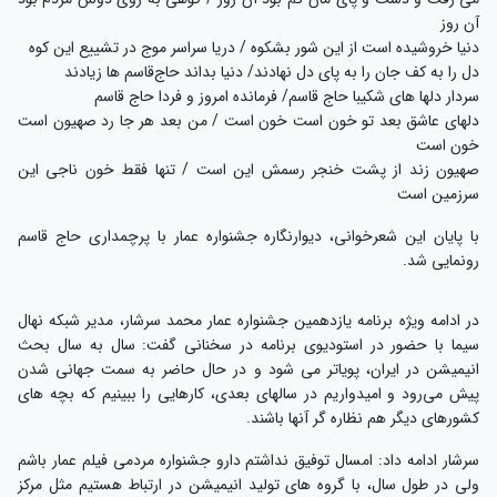
آن روز
دنیا خروشیده است از این شور بشکوه / دریا سراسر موج در تشییع این کوه
دل را به کف جان را به پای دل نهادند/ دنیا بداند حاج‌قاسم ها زیادند
سردار‌ دلها های شکیبا حاج قاسم/ فرمانده امروز و فردا حاج قاسم
دلهای عاشق بعد تو خون است خون است / من بعد هر جا رد صهیون است
خون است
صهیون زند از پشت خنجر رسمش این است / تنها فقط خون ناجی این
سرزمین است
با پایان این شعرخوانی، دیوارنگاره جشنواره عمار با پرچمداری حاج قاسم
رونمایی شد.
در ادامه ویژه برنامه یازدهمین جشنواره عمار محمد سرشار، مدیر شبکه نهال
سیما با حضور در استودیوی برنامه در سخنانی گفت: سال به سال بحث
انیمیشن در ایران، پویاتر می شود و در حال حاضر به سمت جهانی شدن
پیش می‌رود و امیدواریم در سالهای بعدی، کارهایی را ببینیم که بچه های
کشورهای دیگر هم نظاره گر آنها باشند.
سرشار ادامه داد: امسال توفیق نداشتم دارو جشنواره مردمی فیلم عمار باشم
ولی در طول سال، با گروه های تولید انیمیشن در ارتباط هستیم مثل مرکز