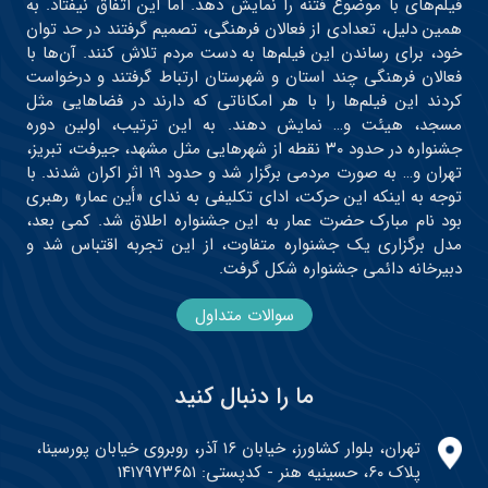
فیلم‌های با موضوع فتنه را نمایش دهد. اما این اتفاق نیفتاد. به
همین دلیل، تعدادی از فعالان فرهنگی، تصمیم گرفتند در حد توان
خود، برای رساندن این فیلم‌ها به دست مردم تلاش کنند. آن‌ها با
فعالان فرهنگی چند استان و شهرستان ارتباط گرفتند و درخواست
کردند این فیلم‌ها را با هر امکاناتی که دارند در فضاهایی مثل
مسجد، هیئت و… نمایش دهند. به این ترتیب، اولین دوره
جشنواره در حدود ۳۰ نقطه از شهرهایی مثل مشهد، جیرفت، تبریز،
تهران و… به صورت مردمی برگزار شد و حدود ۱۹ اثر اکران شدند. با
توجه به اینکه این حرکت، ادای تکلیفی به ندای «أین عمار» رهبری
بود نام مبارک حضرت عمار به این جشنواره اطلاق شد. کمی بعد،
مدل برگزاری یک جشنواره متفاوت، از این تجربه اقتباس شد و
دبیرخانه دائمی جشنواره شکل گرفت.
سوالات متداول
ما را دنبال کنید
تهران، بلوار کشاورز، خیابان ۱۶ آذر، روبروی خیابان پورسینا،
پلاک ۶۰، حسینیه هنر - کدپستی: ۱۴۱۷۹۷۳۶۵۱