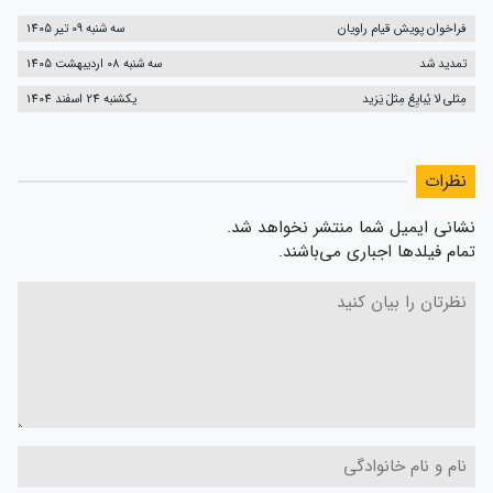
فراخوان پویش قیام راویان
سه شنبه 09 تیر 1405
تمدید شد
سه شنبه 08 اردیبهشت 1405
مِثلی لا یُبایِعُ مِثلَ یَزید
یکشنبه 24 اسفند 1404
نظرات
نشانی ایمیل شما منتشر نخواهد شد.
تمام فیلدها اجباری می‌باشند.