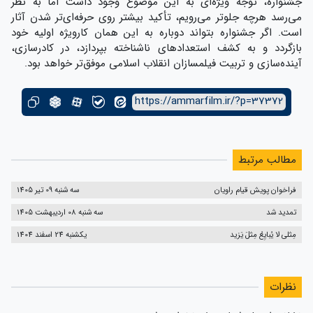
جشنواره، توجه ویژه‌ای به این موضوع وجود داشت اما به نظر
می‌رسد هرچه جلوتر می‌رویم، تأکید بیشتر روی حرفه‌ای‌تر شدن آثار
است. اگر جشنواره بتواند دوباره به این همان کارویژه اولیه خود
بازگردد و به کشف استعدادهای ناشناخته بپردازد، در کادرسازی،
آینده‌سازی و تربیت فیلمسازان انقلاب اسلامی موفق‌تر خواهد بود.
https://ammarfilm.ir/?p=37372
مطالب مرتبط
فراخوان پویش قیام راویان
سه شنبه 09 تیر 1405
تمدید شد
سه شنبه 08 اردیبهشت 1405
مِثلی لا یُبایِعُ مِثلَ یَزید
یکشنبه 24 اسفند 1404
نظرات