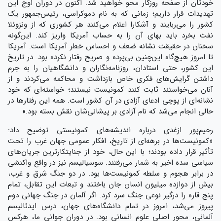
خودتان از صفحه‌ روزگار محو خواهید شد. اکنون در دوران اوج این
تهدیدات قرار داریم؛ زمانی که به نام دموکراسی، رئیس‌جمهور یک
کشور را می‌ربایند و آشکارا اعلام می‌کنند هر کشوری که از ونزوئلا
نفت بخرد باید بهای آن را به حساب آمریکا واریز کند. این‌گونه
سخنان در حقیقت نشانه‌ ضعف و احساس خطر آمریکا است. آمریکا
تا امروز هیچ‌گاه این‌چنین بی‌پرده و صریح رفتار نکرده بود. در تاریخ
این کشور، حتی استادان، روزنامه‌نگاران و دانشگاهیان را به جرم
داشتن گرایش‌های فکری خاص بازداشت و محاکمه می‌کردند و از
آنان می‌خواستند ثابت کنند کمونیست نیستند؛ خواسته‌ای که خود
نشانه‌ای از پوچی ادعای آزادی در آن کشور است. همه‌ این رفتارها در
حالی انجام می‌شد که نام آزادی بر پیشانی‌شان نقش بسته بود.»
رحیم‌پور ازغدی درباره‌ اندیشه‌های کمونیستی توضیح داد:
«کمونیست‌ها در برهه‌ای از تاریخ، افکار عمومی جهان غرب را تحت
تأثیر قرار داده بودند؛ با این حال، خود از جنایتکارترین جریان‌های
سیاسی سده‌ اخیر به شمار می‌رفتند. سوسیالیسم نیز در واقع واکنشی
در برابر هجوم و سلطه‌ کمونیست‌ها بود. در دو جنگ شرق و غرب،
بیش از دوازده میلیون انسان جان باختند و تبعات این تقابل، تمام
پنج قاره را درگیر نوعی جنگ سرد کرد. اگر آلمان در جنگ جهانی دوم
پیروز می‌شد، امروز در تمام دانشگاه‌های جهان، درس ایدئالیسم
آلمانی، محور اصلی علوم انسانی بود. در دوران جوانی ما، هرکس