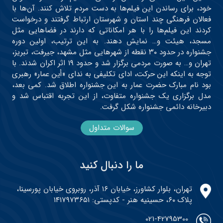
خود، برای رساندن این فیلم‌ها به دست مردم تلاش کنند. آن‌ها با
فعالان فرهنگی چند استان و شهرستان ارتباط گرفتند و درخواست
کردند این فیلم‌ها را با هر امکاناتی که دارند در فضاهایی مثل
مسجد، هیئت و… نمایش دهند. به این ترتیب، اولین دوره
جشنواره در حدود ۳۰ نقطه از شهرهایی مثل مشهد، جیرفت، تبریز،
تهران و… به صورت مردمی برگزار شد و حدود ۱۹ اثر اکران شدند. با
توجه به اینکه این حرکت، ادای تکلیفی به ندای «أین عمار» رهبری
بود نام مبارک حضرت عمار به این جشنواره اطلاق شد. کمی بعد،
مدل برگزاری یک جشنواره متفاوت، از این تجربه اقتباس شد و
دبیرخانه دائمی جشنواره شکل گرفت.
سوالات متداول
ما را دنبال کنید
تهران، بلوار کشاورز، خیابان ۱۶ آذر، روبروی خیابان پورسینا،
پلاک ۶۰، حسینیه هنر - کدپستی: ۱۴۱۷۹۷۳۶۵۱
021-42795300