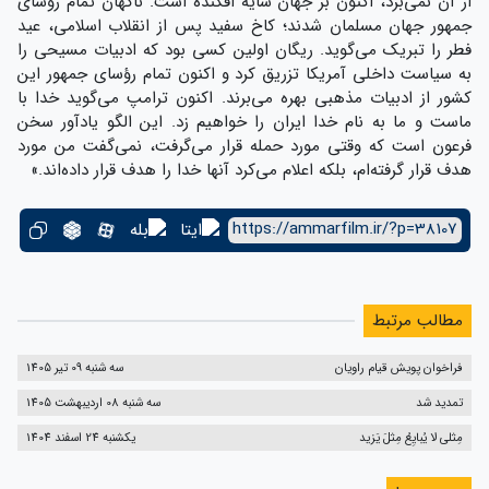
از آن نمی‌برد، اکنون بر جهان سایه افکنده است. ناگهان تمام رؤسای
جمهور جهان مسلمان شدند؛ کاخ سفید پس از انقلاب اسلامی، عید
فطر را تبریک می‌گوید. ریگان اولین کسی بود که ادبیات مسیحی را
به سیاست داخلی آمریکا تزریق کرد و اکنون تمام رؤسای جمهور این
کشور از ادبیات مذهبی بهره می‌برند. اکنون ترامپ می‌گوید خدا با
ماست و ما به نام خدا ایران را خواهیم زد. این الگو یادآور سخن
فرعون است که وقتی مورد حمله قرار می‌گرفت، نمی‌گفت من مورد
هدف قرار گرفته‌ام، بلکه اعلام می‌کرد آنها خدا را هدف قرار داده‌اند.»
https://ammarfilm.ir/?p=38107
مطالب مرتبط
فراخوان پویش قیام راویان
سه شنبه 09 تیر 1405
تمدید شد
سه شنبه 08 اردیبهشت 1405
مِثلی لا یُبایِعُ مِثلَ یَزید
یکشنبه 24 اسفند 1404