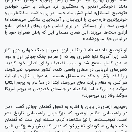
مانند دوران پهلوی بود. در همان زمان پهلوی، خواندن یک رمان
مانند «خرمگس»منجر به دستگیری فرد می‌شد یا حتی خواندن
«توضیح المسائل» امام شش ماه حبس در پی داشت. سفاک‌ترین و
خونریزترین قاره جهان را اروپاییان و آمریکاییان تشکیل می‌دهند،اما
ترومن سخن از ایستادگی در برابر تمامی جریان‌های ارتجاعی مانع
آزادی ملت‌ها می‌زند. این همان مصداق این که باطل همواره خود را
در لباس حق می‌پوشاند.»
او توضیح داد:«سلطه آمریکا بر اروپا پس از جنگ جهانی دوم آغاز
شد، زیرا آمریکا تنها کشوری بود که از هر دو جنگ جهانی اول و دوم
به طور کامل منتفع شد و سبب تضعیف رقبای اصلی خود گردید.
کشورهای اروپایی در معنای واقعی کلمه، کشور محسوب نمی‌شوند،
زیرا فاقد ارتش و حکومت مستقل هستند. به عنوان مثال در ایتالیا،
هر کس به مقام وزارت دفاع می‌رسد، ابتدا در ملأ عام به پرچم ایتالیا
سوگند یاد می‌کند اما بلافاصله در جلسه‌ای خصوصی به پرچم آمریکا
سوگند وفاداری می‌خورد.»
رحیم‌پور ازغدی در پایان با اشاره به تحول گفتمان جهانی گفت: «من
در راهپیمایی عظیم اربعین، که بزرگ‌ترین راهپیمایی تاریخ بشر
است، کمونیست‌ها را نیز مشاهده کردم. مسئله این است که گفتمان
حاکم جهانی به گونه‌ای تغییر کرد که دینی که پیش‌تر هیچ‌کس نامی