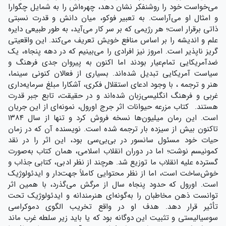
می‌خواست خود را روشنفکر نشان دهد، چهره‌اش را به شمایل چگوارا
و امثال او می‌آراست. به تعبیر فوکو، میان دانش و قدرت نسبتی
ذاتی برقرار است؛ هر رژیمی که بر سر کار می‌آید، به طور طبیعی دایره‌
علم و اندیشه را بر اساس منافع خویش تعریف می‌کند. این واقعیتی
گریز ناپذیر است. امروز نیز افرادی را می‌بینیم که در دهه‌ پنجاه، یک
ضدآمریکایی تمام‌عیار بودند اما اکنون به پیروان جدی فرهنگ و
سیاست آمریکایی تبدیل شده‌اند. بسیاری از فعالان کنونی سینما،
هنر و ترجمه ، با وجود ادعای استقلال فکری، آشکارا مبلغ سرمایه‌داری
غربی و فرهنگ انگلیسی‌زبان شده‌اند و در حقیقت، تابع جبر قدرت
هستند. کتاب مزرعه حیوانات اثر جرج اورول، نمونه‌ای از این جریان
است. این رمان میلیون‌ها نسخه فروش کرد و تنها از سال ۱۳۸۴
تاکنون بیش از سیزده بار ترجمه شده است. نویسنده‌ آن که در زمان
حیات خود مسئول سانسور در بی‌بی‌سی بود، این اثر را در نقد
کمونیسم نوشت؛ اما در دوران انقلاب اسلامی، همان کتاب به‌صورت
گسترده علیه انقلاب ما توزیع شد. هرچند از نظر ادبی، کتابی جذاب و
خوش‌ساخت است، اما از نظر محتوایی کاملاً جهت‌دار و ایدئولوژیک
است. اورول که حدود پنجاه سال از مرگش می‌گذرد، با همین اثر
توانست ذهن مخاطبان را به‌گونه‌ای هنرمندانه و ایدئولوژیک تحت
تأثیر قرار دهد. هدف او در واقع تخریب الگوی دموکراسی
سوسیالیستی و تثبیت این دوگانه بود که یا باید زیر سلطه‌ غرب ماند