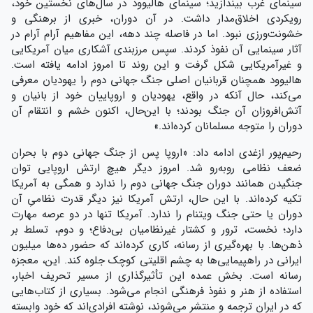
سینمای غرب بیندازید؛ سینمای هالیوود در سال‌های نخستین خود،
رویکردی اخلاق‌مدار داشت. در آن دوران، خبری از برهنگی و
خشونت‌ورزی نبود. اما در فاصله‌ چند دهه، این مفاهیم آرام آرام در
آثار سینمایی آن نفوذ کردند. سپس مرزبندی آشکاری میان آمریکایی
و غیرآمریکایی شکل گرفت و این روند تا امروز ادامه یافته است.
هالیوود همچنان قربانیان اصلی جنگ جهانی دوم را یهودیان معرفی
می‌کند، حال آنکه در واقع، یهودیان و اروپاییان خود از بانیان و
آتش‌افروزان آن جنگ بودند؛ با این‌حال، اکنون خشم و انتقام آن
دوران را متوجه مسلمانان کرده‌اند.»
رحیم‌پور ازغدی ادامه داد: «اروپا پس از جنگ جهانی دوم با بحران
ضعف نظامی روبه‌رو شد. امروز دیگر هیچ ارتش اروپایی توان
جنگیدن همانند دوران جنگ جهانی دوم را ندارد و همگی به آمریکا
تکیه کرده‌اند. با این حال، ارتش آمریکا نیز دیگر قدرت نظامیِ آن
دوران یا حتی جنگ ویتنام را ندارد. آمریکا تنها در دو عرصه مهارت
دارد؛ نخست، ترور و کشتار غیرنظامیان بی‌دفاع؛ و دوم، تسلط بر
ذهن‌ها. با بهره‌گیری از رسانه، کاری کرده‌اند که حضور ده‌ها میلیون
ایرانی در راهپیمایی‌ها به چشم اقلیتی کوچک جلوه کند. این، معجزه‌
رسانه است. بخش عمده‌ این تأثیرگذاری از مسیر تحریف اخبار،
استفاده از هنر و نفوذ فرهنگی انجام می‌شود. بسیاری از کتاب‌هایی
که در ایران ترجمه و منتشر می‌شوند، نوشته‌ افرادی‌اند که خود وابسته