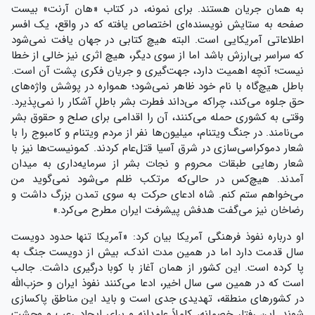
به همان جریان هستند. برای نمونه، در کتاب «هان آرنت» بیست
صفحه به ستایش نویسنده‌ای اختصاص یافته که در واقع، یک افسر
اطلاعاتی آمریکایی است. البته هیچ کتابی در جهان یافت نمی‌شود
که سراسر بی‌ارزش باشد اما از سوی دیگر، هیچ اثری نیز خالی از خطا
نیست؛ آنچه اهمیت دارد، جهت‌گیری و جریان فکری پشت آن است.
باطل هیچ‌گاه با نام خود ظاهر نمی‌شود؛ همواره در پوشش واژه‌های
حق جلوه می‌کند، چراکه می‌داند فطرت بشر باطلِ آشکار را نمی‌پذیرد.
وقتی به کشوری حمله می‌کنند، آن را اقدامی برای صلح و حقوق بشر
می‌نامند. در جنگ ویتنام، میلیون‌ها نفر از مردم ویتنام و کامبوج را با
شعار دموکراسی‌سازی در شرق آسیا قتل‌عام کردند. کمونیست‌ها نیز با
شعار رهایی طبقات محروم و نجات بشر از سرمایه‌داری به میدان
آمدند. هیچ‌کس در حالی‌که مرتکب ظلم می‌شود نمی‌گوید من
می‌خواهم ستم کنم. شاه ادعای حرکت به سوی تمدن بزرگ داشت و
رضاخان نیز می‌گفت هدفش پیشرفت ایران مطرح می‌کرد.»
او درباره نفوذ فرهنگی آمریکا بیان کرد: «آمریکا تنها حدود دویست
سال قدمت دارد اما در همین مدت اندک، بیش از دویست جنگ به
پا کرده است. این کشور از همان آغاز با کوبا درگیری داشت. جالب
است که در همین سی سال اخیر، ادعا می‌کنند نفوذ ایران و حزب‌الله
در کشورهای منطقه، تهدیدی جدی است و باید این مناطق پاکسازی
شوند. این رفتار خصمانه، کاملاً عامدانه و برای ایجاد رعب و وحشت