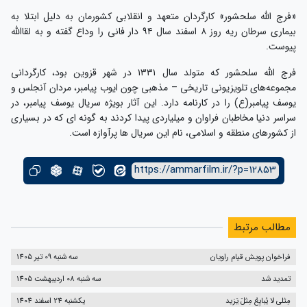
«فرج الله سلحشور» کارگردان متعهد و انقلابی کشورمان به دلیل ابتلا به
بیماری سرطان ریه روز ۸ اسفند سال ۹۴ دار فانی را وداع گفته و به لقاالله
پیوست.
فرج الله سلحشور که متولد سال ۱۳۳۱ در شهر قزوین بود، کارگردانی
مجموعه‌های تلویزیونی تاریخی – مذهبی چون ایوب پیامبر، مردان آنجلس و
یوسف پیامبر(ع) را در کارنامه دارد. این آثار بویژه سریال یوسف پیامبر، در
سراسر دنیا مخاطبان فراوان و میلیاردی پیدا کردند به گونه ای که در بسیاری
از کشورهای منطقه و اسلامی، نام این سریال ها پرآوازه است.
https://ammarfilm.ir/?p=12853
مطالب مرتبط
فراخوان پویش قیام راویان
سه شنبه 09 تیر 1405
تمدید شد
سه شنبه 08 اردیبهشت 1405
مِثلی لا یُبایِعُ مِثلَ یَزید
یکشنبه 24 اسفند 1404