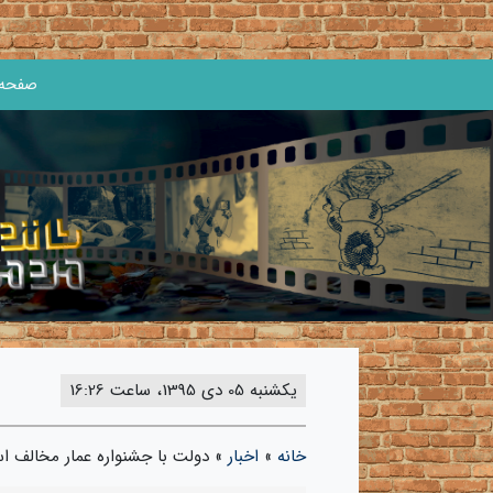
صفحه 
یکشنبه 05 دی 1395، ساعت 16:26
خانه
»
اخبار
»
دولت با جشنواره عمار مخالف اس