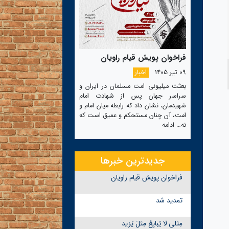
فراخوان پویش قیام راویان
09 تیر 1405
اخبار
بعثت میلیونی امت مسلمان در ایران و
سراسر جهان پس از شهادت امام
شهیدمان، نشان داد که رابطه میان امام و
امت، آن چنان مستحکم و عمیق است که
نه…
ادامه
جدیدترین خبرها
فراخوان پویش قیام راویان
تمدید شد
مِثلی لا یُبایِعُ مِثلَ یَزید