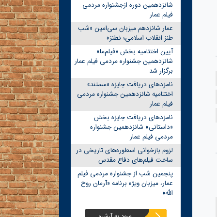
شانزدهمین دوره ازجشنواره مردمی
فیلم عمار
عمار شانزدهم میزبان سی‌امین «شب
طنز انقلاب اسلامی؛ نطنز»
آیین اختتامیه بخش «فیلم‌ما»
شانزدهمین جشنواره مردمی فیلم عمار
برگزار شد
نامزدهای دریافت جایزه «مستند»
اختتامیه شانزدهمین جشنواره مردمی
فیلم عمار
نامزدهای دریافت جایزه بخش
«داستانی» شانزدهمین جشنواره
مردمی فیلم عمار
لزوم بازخوانی اسطوره‌های تاریخی در
ساخت فیلم‌های دفاع مقدس
پنجمین شب از جشنواره مردمی فیلم
عمار، میزبان ویژه برنامه «آرمان روح
الله»
ورود به آرشیو