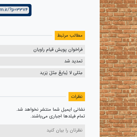
lm.ir/?p=3374
مطالب مرتبط
فراخوان پویش قیام راویان
تمدید شد
مِثلی لا یُبایِعُ مِثلَ یَزید
نظرات
نشانی ایمیل شما منتشر نخواهد شد.
تمام فیلدها اجباری می‌باشند.