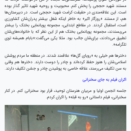
مستند شهید حججی را پخش کنم. محبوبیت و روحیه شهید تاثیر گذار بوده
است. این علاقه‌مندی در حقیقت کرامت شهید حججی است. در دبیرستان‌ها
هم، از مستند «روزگار اکبر» به خاطر اینکه شغل بیشتر پدران‌شان کشاورزی
است، استقبال کردند. در مقاطع ابتدایی، مجموعه پویانمایی بختک را بیشتر
می‌پسندند، مجموعه پویانمایی بختک هم از این نظر که با خانواده‌های‌شان
تطبیق می‌دادند، برای‌شان جالب بود. مثلا یکی می‌گفت:«بابام همیشه توی
تلگرامه».
دختر‌ها هم خیلی به «رویای گل‌ها» علاقمند شدند. در منطقه ما مردم پوشش
اسلامی‌شان را هنوز حفظ کرده‌اند و چادر را دوست دارند. دختر‌ها هم وقتی
به سن تکلیف می‌رسند، علاقه خاصی به پوشیدن چادر و جشن تکلیف دارند.
اکران فیلم به جای سخنرانی
جلسه انجمن اولیا و مربیان هنرستان توحید، قرار بود سخنرانی کنم. در کنار
سخنرانی‌، فیلم داستانی «رو به قبله» را اکران کردم.