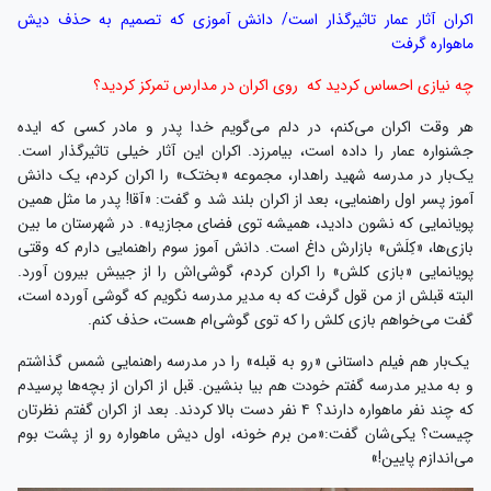
اکران آثار عمار تاثیرگذار است/ دانش آموزی که تصمیم به حذف دیش
ماهواره گرفت
چه نیازی احساس کردید که روی اکران در مدارس تمرکز کردید؟
هر وقت اکران می‌کنم، در دلم می‌گویم خدا پدر و مادر کسی که ایده
جشنواره عمار را داده است، بیامرزد. اکران این آثار خیلی تاثیرگذار است.
یک‌بار در مدرسه‌‌ شهید راهدار، مجموعه «بختک» را اکران کردم، یک دانش
آموز پسر اول راهنمایی، بعد از اکران بلند شد و گفت: «آقا! پدر ما مثل همین
پویانمایی که نشون دادید، همیشه توی فضای مجازیه». در شهرستان ما بین
بازی‌ها، «کِلَش» بازارش داغ است. دانش آموز سوم راهنمایی‌ دارم که وقتی
پویانمایی «بازی کلش» را اکران کردم، گوشی‌اش را از جیبش بیرون آورد.
البته قبلش از من قول گرفت که به مدیر مدرسه نگویم که گوشی آورده است،
گفت می‌خواهم بازی کلش را که توی گوشی‌ام هست، حذف ‌کنم.
یک‌بار هم فیلم داستانی «رو به قبله» را در مدرسه راهنمایی شمس گذاشتم
و به مدیر مدرسه گفتم خودت هم بیا بنشین. قبل از اکران از بچه‌ها پرسیدم
که چند نفر ماهواره دارند؟ ۴ نفر دست بالا کردند. بعد از اکران گفتم نظرتان
چیست؟ یکی‌شان گفت:«من برم خونه، اول دیش ماهواره رو از پشت بوم
می‌اندازم پایین!»