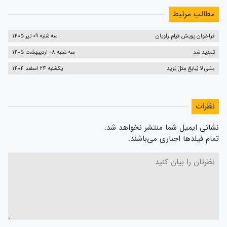
مطالب مرتبط
فراخوان پویش قیام راویان
سه شنبه 09 تیر 1405
تمدید شد
سه شنبه 08 اردیبهشت 1405
مِثلی لا یُبایِعُ مِثلَ یَزید
یکشنبه 24 اسفند 1404
نظرات
نشانی ایمیل شما منتشر نخواهد شد.
تمام فیلدها اجباری می‌باشند.