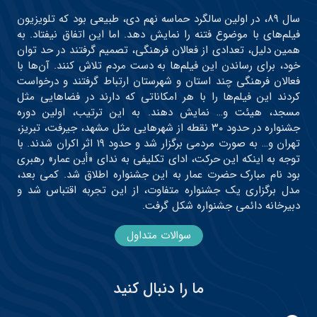
سال ۸۹، در اولین سالگرد حماسه نهم دی، طبیعی بود که تلویزیون
فیلم‌های با موضوع فتنه را نمایش دهد. اما این اتفاق نیفتاد. به
همین دلیل، تعدادی از فعالان فرهنگی، تصمیم گرفتند در حد توان
خود، برای رساندن این فیلم‌ها به دست مردم تلاش کنند. آن‌ها با
فعالان فرهنگی چند استان و شهرستان ارتباط گرفتند و درخواست
کردند این فیلم‌ها را با هر امکاناتی که دارند در فضاهایی مثل
مسجد، هیئت و… نمایش دهند. به این ترتیب، اولین دوره
جشنواره در حدود ۳۰ نقطه از شهرهایی مثل مشهد، جیرفت، تبریز،
تهران و… به صورت مردمی برگزار شد و حدود ۱۹ اثر اکران شدند. با
توجه به اینکه این حرکت، ادای تکلیفی به ندای «أین عمار» رهبری
بود نام مبارک حضرت عمار به این جشنواره اطلاق شد. کمی بعد،
مدل برگزاری یک جشنواره متفاوت، از این تجربه اقتباس شد و
دبیرخانه دائمی جشنواره شکل گرفت.
سوالات متداول
ما را دنبال کنید