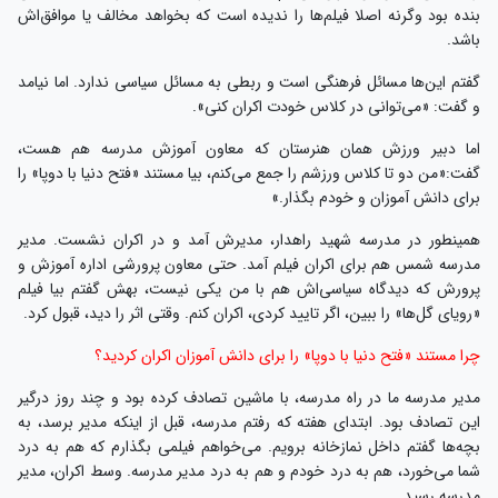
بنده بود وگرنه اصلا فیلم‌ها را ندیده است که بخواهد مخالف یا موافق‌اش
باشد.
گفتم این‌ها مسائل فرهنگی است و ربطی به مسائل سیاسی ندارد. اما نیامد
و گفت: «می‌توانی در کلاس خودت اکران کنی».
اما دبیر ورزش همان هنرستان که معاون آموزش مدرسه هم هست،
گفت:«من دو تا کلاس ورزشم را جمع می‌کنم، بیا مستند «فتح دنیا با دوپا» را
برای دانش آموزان و خودم بگذار.»
همینطور در مدرسه شهید راهدار، مدیرش آمد و در اکران نشست. مدیر
مدرسه شمس هم برای اکران فیلم آمد. حتی معاون پرورشی اداره آموزش و
پرورش که دیدگاه سیاسی‌اش هم با من یکی نیست، بهش گفتم بیا فیلم
«رویای گل‌ها» را ببین، اگر تایید کردی، اکران کنم. وقتی اثر را دید، قبول کرد.
چرا مستند «فتح دنیا با دوپا» را برای دانش آموزان اکران کردید؟
مدیر مدرسه ما در راه مدرسه، با ماشین تصادف کرده بود و چند روز درگیر
این تصادف بود. ابتدای هفته که رفتم مدرسه، قبل از اینکه مدیر برسد، به
بچه‌ها گفتم داخل نمازخانه برویم. می‌خواهم فیلمی بگذارم که هم به درد
شما می‌خورد، هم به درد خودم و هم به درد مدیر مدرسه. وسط اکران، مدیر
مدرسه رسید.