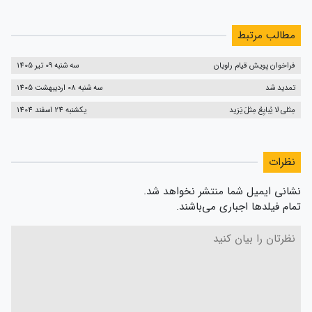
مطالب مرتبط
فراخوان پویش قیام راویان
سه شنبه 09 تیر 1405
تمدید شد
سه شنبه 08 اردیبهشت 1405
مِثلی لا یُبایِعُ مِثلَ یَزید
یکشنبه 24 اسفند 1404
نظرات
نشانی ایمیل شما منتشر نخواهد شد.
تمام فیلدها اجباری می‌باشند.