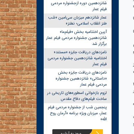
شانزدهمین دوره ازجشنواره مردمی
فیلم عمار
عمار شانزدهم میزبان سی‌امین «شب
طنز انقلاب اسلامی؛ نطنز»
آیین اختتامیه بخش «فیلم‌ما»
شانزدهمین جشنواره مردمی فیلم عمار
برگزار شد
نامزدهای دریافت جایزه «مستند»
اختتامیه شانزدهمین جشنواره مردمی
فیلم عمار
خه از
ال
نامزدهای دریافت جایزه بخش
«داستانی» شانزدهمین جشنواره
با صفا» است؛ این بازی ۲۷
مردمی فیلم عمار
لزوم بازخوانی اسطوره‌های تاریخی در
ساخت فیلم‌های دفاع مقدس
پنجمین شب از جشنواره مردمی فیلم
عمار، میزبان ویژه برنامه «آرمان روح
؛
الله»
ورود به آرشیو