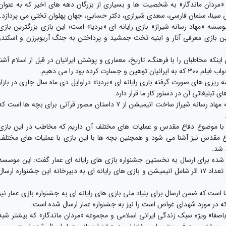
 «مردان ماندگار» به شخصیت ها و بسیاری از بزرگان دهه های اخیر که به عنوان
وعلی سینا، سلمان فارسی، سعدی شیرازی، دکتر حسابی، جهان پهلوان تختی می پردازد.
سسه «مهاد رسانه شیراز» بازی رایانه ای «بردیا» است؛ این بازی بزرگترین بازی
بازی معرفی آثار و ابنیه تخت جمشید و پرداختن به جنگ آریوبرزن و اسکندر
ینکه مخاطبان را با فرهنگ، تاریخ، معماری و پوشش ایرانیان در قبل از اسلام آشنا
ه بود را می دهیم.
ه ریزی های صورت گرفته بازی رایانه ای «بردیا» دراوایل دی ماه سال جاری در بازار
تبلیغاتی آن در دستور کار ما قرار دارد.
افسری متذکر شد: از دیگر برنامه های ما در موسسه مهاد رسانه شیراز ساخت انیمیشن از ۷ داستان مصور قرآنی برای بچه ها است ک
 با موضوع دفاع مقدس و عملیات های مختلف آن داریم که مخاطب در این بازی
 مقدس نیز آشنا می شود و همچنین بچه ها با این بازی با عملیات های مختلف
 شد.
هاد رسانه شیراز پیرامون ۱۷ کار آماده شده برای ارسال به نخستین جشنواره بازی های رایانه ای عمار گفت: این موسسه
برای حضور در نخستین جشنواره مردمی بازی عمار تعداد ۱۷ اثر شامل انیمیشن و بازی های رایانه ای به دبیرخانه این جشنواره ارسال
ست که ضمن ارسال برای بنیاد ملی بازی های رایانه ای به جشنواره بازی عمار نیز
 که در مورد شهدای غواص است را نیز به جشنواره عمار ارسال شده است.
 باصفا» ویژه سبک زندگی ایرانی اسلامی و مجموعه «مردان ماندگار» که بیشتر شبه