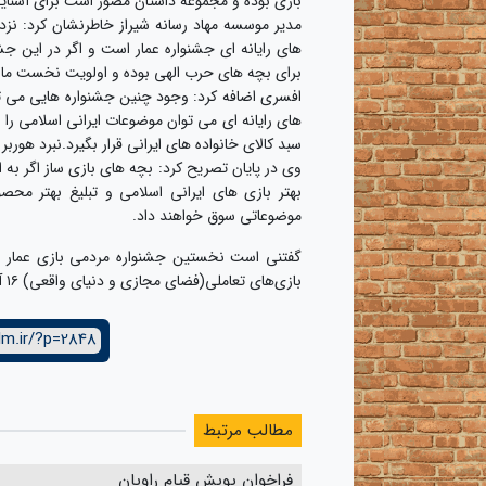
بازی بوده و مجموعه داستان مصور است برای آشنایی
مدیر موسسه مهاد رسانه شیراز خاطرنشان کرد: نز
های رایانه ای جشنواره عمار است و اگر در این جش
برای بچه های حرب الهی بوده و اولویت نخست ما
افسری اضافه کرد: وجود چنین جشنواره هایی می توا
های رایانه ای می توان موضوعات ایرانی اسلامی را تو
سبد کالای خانواده های ایرانی قرار بگیرد.نبرد هوربر
وی در پایان تصریح کرد: بچه های بازی ساز اگر ب
بهتر بازی های ایرانی اسلامی و تبلیغ بهتر مح
موضوعاتی سوق خواهند داد.
گفتنی است نخستین جشنواره مردمی بازی عمار در س
بازی‌های تعاملی(فضای مجازی و دنیای واقعی) ۱۶ آذرماه سال جاری برگزار می‌شود.
lm.ir/?p=2848
مطالب مرتبط
فراخوان پویش قیام راویان