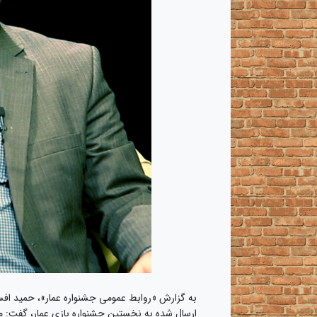
به گزارش «روابط عمومی جشنواره عمار»، حمید افس
ارسال شده به نخستین جشنواره بازی عمار، گفت: مو