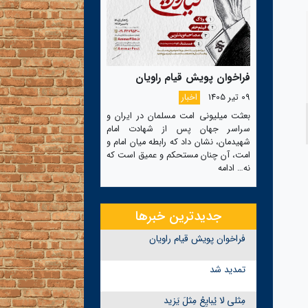
فراخوان پویش قیام راویان
09 تیر 1405
اخبار
بعثت میلیونی امت مسلمان در ایران و
سراسر جهان پس از شهادت امام
شهیدمان، نشان داد که رابطه میان امام و
امت، آن چنان مستحکم و عمیق است که
نه…
ادامه
جدیدترین خبرها
فراخوان پویش قیام راویان
تمدید شد
مِثلی لا یُبایِعُ مِثلَ یَزید