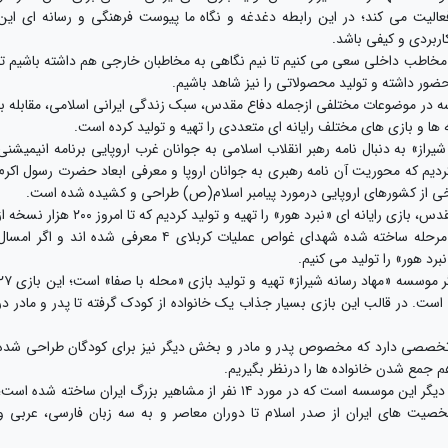
ز فعالیت می کند؛ در این رابطه دغدغه و نگاه ما پیوست فرهنگی و رسانه ای این
بردی و کیفی باشد.
به مخاطب داخلی سعی می کنیم تا نیم نگاهی به مخاطبان خارجی هم داشته باشیم تا
حضور داشته و تولید محصولاتی را نیز شاهد باشیم.
سه در موضوعات مختلفی ازجمله دفاع مقدس، سبک زندگی ایرانی اسلامی، مقابله با
 ها و بازی های مختلف رایانه ای متعددی را تهیه و تولید کرده است.
از» به دنبال نامه رهبر انقلاب اسلامی به جوانان غرب اروپایی برنامه انیمیشنی
یم که محوریت آن نامه رهبری به جوانان اروپا و معرفی ابعاد حضرت رسول اکرم
برخی از کشورهای اروپایی درمورد پیامبر اسلام(ص) طراحی و کشیده شده است.
وی اضافه کرد: ما در این موسسه و در حوزه دفاع مقدس، بازی رایانه ای «نبرد هور» را تهیه و تولید کردیم که تا امروز ۲۰۰ هزار نس
این بازی دانلود شده است؛ در این بازی که در ۶ مرحله ساخته شده شهدای غواص عملیات کربلای ۴ معرفی شده اند و اگر امس
رد هور» را تولید می کنیم.
مدیر موسسه مهاد رسانه شیراز یادآور شد: بازی دیگر موسسه «مهاد رسانه شیراز» تهیه و تولید بازی «محله 
ست. در قالب این بازی بسیار جذاب یک خانواده از کودک گرفته تا پدر و مادر در
تخصصی دارد که مخصوص پدر و مادر و بخش دیگر نیز برای کودگان طراحی شده
م جمع شدن خانواده ها را درنظر بگیریم.
وی تصریح کرد: مجموعه «مردان ماندگار» محصول دیگر این موسسه است که در مورد ۱۴ نفر از مشاهیر بزرگ ایران ساخته شده است
امل داستان مصورهای ۱۴ نفر از شخصیت های ایران از صدر اسلام تا دوران معاصر و به سه زبان فارسی، عربی و