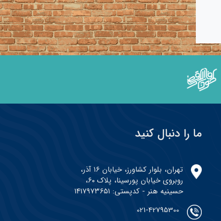
ما را دنبال کنید
تهران، بلوار کشاورز، خیابان ۱۶ آذر،
روبروی خیابان پورسینا، پلاک ۶۰،
حسینیه هنر - کدپستی: ۱۴۱۷۹۷۳۶۵۱
021-42795300