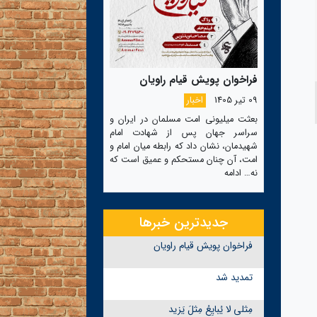
فراخوان پویش قیام راویان
09 تیر 1405
اخبار
بعثت میلیونی امت مسلمان در ایران و
سراسر جهان پس از شهادت امام
شهیدمان، نشان داد که رابطه میان امام و
امت، آن چنان مستحکم و عمیق است که
نه…
ادامه
جدیدترین خبرها
فراخوان پویش قیام راویان
تمدید شد
مِثلی لا یُبایِعُ مِثلَ یَزید