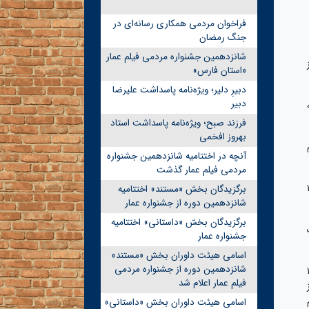
فراخوان مردمی همکاری رسانه‌ای در
جنگ رمضان
شانزدهمین جشنواره مردمی فیلم عمار
«استان فارس»
دبیرِ دلیر؛ ویژه‌نامه پاسداشت علیرضا
دبیر
فرزند صبح؛ ویژه‌نامه پاسداشت استاد
بهروز افخمی
آنچه در اختتامیه شانزدهمین جشنواره
مردمی فیلم عمار گذشت
 از فحشا و منکر، به ترتیب ۲۰، ۱۵ و ۱۰
برگزیدگان بخش «مستند» اختتامیه
شانزدهمین دوره از جشنواره عمار
برگزیدگان بخش «داستانی» اختتامیه
ک
جشنواره عمار
اسامی هیئت داوران بخش «مستند»
شانزدهمین دوره از جشنواره مردمی
سه مردمی «نه دی»، از ۸ تا ۱۷
فیلم عمار اعلام شد
از
م
اسامی هیئت داوران بخش «داستانی»