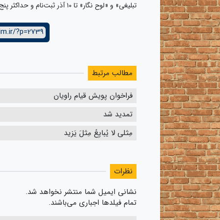
تبلیغی» و «لوح نگار» تا ۱۰ آذر ثبت‌نام و حداکثر پنج روز پس از آن، اثرشان را دبیرخانه تحویل دهند.
lm.ir/?p=2739
مطالب مرتبط
فراخوان پویش قیام راویان
تمدید شد
مِثلی لا یُبایِعُ مِثلَ یَزید
نظرات
نشانی ایمیل شما منتشر نخواهد شد.
تمام فیلدها اجباری می‌باشند.