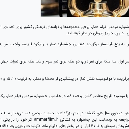
واره مردمی فیلم عمار، برخی مجموعه‌ها و نهادهای فرهنگی کشور برای تعدادی از
هنری، جوایز ویژه‌ای در نظر گرفته‌اند.
ر، به پنج فیلمساز برگزیده هفتمین جشنواره عمار با رویکرد فریضه واجب امر به
 نفر اول، سه سکه برای نفر دوم، دو سکه برای نفر سوم و یک سکه برای نفرات چهارم
بر اساس این گزارش، ستاد اقامه نماز نیز به سه اثر برگزیده با موضوعیت نقش نماز در پیشگیری
همچنین مرکز اسناد انقلاب اسلامی برای اثر منتخب با موضوع تاریخ معاصر کشور و فتنه ۸۸ در هفتمین جشنواره مردمی فیلم عمار، ی
گفتنی است هفتمین دوره جشنواره مردمی فیلم عمار، همچون سال‌های گذشته در ایام بزرگداشت حما
دی ماه برگزار می‌شود و علاقه‌مندان می‌توانند با مراجعه به وبسایت این جشنواره به نشانی ammarfilm.ir اثر خود را در یکی 
بخش ‌های «فیلم»، «فیلمنامه» و «نقد، مقاله و پژوهش‌های سینمایی» تا ۳۰ آبان و در بخش‌های «فیلم ما»، «تولیدات رادیویی»، «اقلا