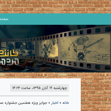
صفحه 
چهارشنبه 19 آبان 1395، ساعت 14:24
خانه
»
اخبار
»
جوایز ویژه هفتمین جشنواره عما