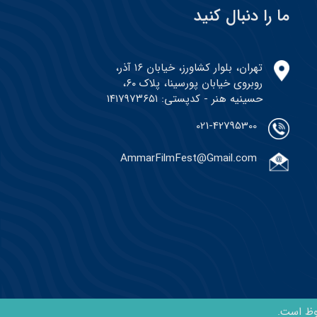
ما را دنبال کنید
تهران، بلوار کشاورز، خیابان ۱۶ آذر،
روبروی خیابان پورسینا، پلاک ۶۰،
حسینیه هنر - کدپستی: ۱۴۱۷۹۷۳۶۵۱
021-42795300
AmmarFilmFest@Gmail.com
وظ است.