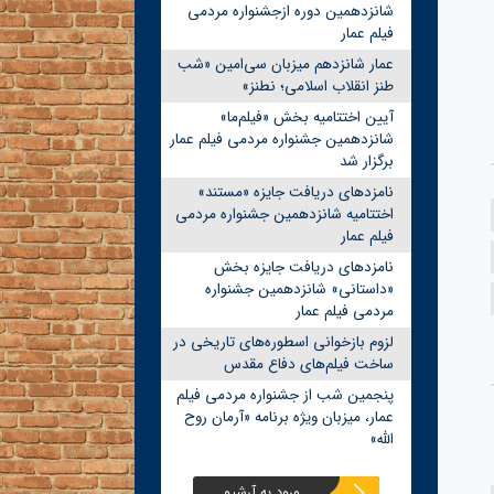
شانزدهمین دوره ازجشنواره مردمی
فیلم عمار
عمار شانزدهم میزبان سی‌امین «شب
طنز انقلاب اسلامی؛ نطنز»
آیین اختتامیه بخش «فیلم‌ما»
شانزدهمین جشنواره مردمی فیلم عمار
برگزار شد
نامزدهای دریافت جایزه «مستند»
اختتامیه شانزدهمین جشنواره مردمی
فیلم عمار
نامزدهای دریافت جایزه بخش
«داستانی» شانزدهمین جشنواره
مردمی فیلم عمار
لزوم بازخوانی اسطوره‌های تاریخی در
ساخت فیلم‌های دفاع مقدس
پنجمین شب از جشنواره مردمی فیلم
عمار، میزبان ویژه برنامه «آرمان روح
الله»
ورود به آرشیو