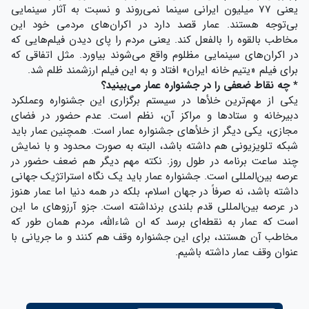
یعنی ۷۷ میلیون ایرانی سینما نمی‌روند و نسبت به آثار سینمایی
بی‌توجه هستند. عمار قصد دارد در اکران‌های مردمی خود این
مخاطب بالقوه را بالفعل کند. یعنی مردم را پای دیدن فیلم‌هایی که
در اکران‌های سینمایی مظلوم واقع می‌شوند بیاورد. مثل اتفاقی که
برای فیلم «یتیم خانه ایران» افتاد و به این فیلم ارزشمند ظلم شد.
* چه نقاط ضعفی را در جشنواره عمار می‌بینید؟
یکی از مهم‌ترین خلأها در سیستم برگزاری این جشنواره وعملکرد
دبیرخانه و ستادها و مراکز آن، نظم است. عدم حضور در فضای
مجازی، یکی دیگر از خلأهای جشنواره عمار است. همچنین عمار باید
شبکه تلویزیونی هم داشته باشد، البته به صورت محدود و با نمایش
چند ساعت برنامه در طول روز. نکته مهم دیگر هم ضعف حضور در
عرصه بین‌المللی است. جشنواره عمار باید یک نگاه استراتژیک جهانی
داشته باشد، نه صرفاً در جهان اسلام، بلکه در همه دنیا اما عمار هنوز
در عرصه بین‌المللی قدم بلندی برنداشته است. جزو آرزوهای ما این
است که عمار به نقطه‌ای برسد که ان شاءالله، مردم همان طور که
مخاطب آن هستند، برای این جشنواره وقف هم کنند و ما جریانی با
عنوان وقف عمار داشته باشیم.