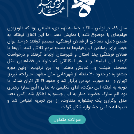
سال ۸۹، در اولین سالگرد حماسه نهم دی، طبیعی بود که تلویزیون
فیلم‌های با موضوع فتنه را نمایش دهد. اما این اتفاق نیفتاد. به
همین دلیل، تعدادی از فعالان فرهنگی، تصمیم گرفتند در حد توان
خود، برای رساندن این فیلم‌ها به دست مردم تلاش کنند. آن‌ها با
فعالان فرهنگی چند استان و شهرستان ارتباط گرفتند و درخواست
کردند این فیلم‌ها را با هر امکاناتی که دارند در فضاهایی مثل
مسجد، هیئت و… نمایش دهند. به این ترتیب، اولین دوره
جشنواره در حدود ۳۰ نقطه از شهرهایی مثل مشهد، جیرفت، تبریز،
تهران و… به صورت مردمی برگزار شد و حدود ۱۹ اثر اکران شدند. با
توجه به اینکه این حرکت، ادای تکلیفی به ندای «أین عمار» رهبری
بود نام مبارک حضرت عمار به این جشنواره اطلاق شد. کمی بعد،
مدل برگزاری یک جشنواره متفاوت، از این تجربه اقتباس شد و
دبیرخانه دائمی جشنواره شکل گرفت.
سوالات متداول