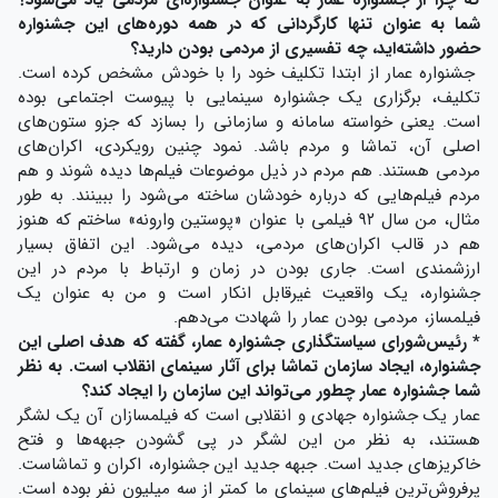
که چرا از جشنواره عمار به عنوان جشنواره‌ای مردمی یاد می‌شود؟
شما به عنوان تنها کارگردانی که در همه دوره‌های این جشنواره
حضور داشته‌اید، چه تفسیری از مردمی بودن دارید؟
جشنواره عمار از ابتدا تکلیف خود را با خودش مشخص کرده است.
تکلیف، برگزاری یک جشنواره سینمایی با پیوست اجتماعی بوده
است. یعنی خواسته سامانه و سازمانی را بسازد که جزو ستون‌های
اصلی آن، تماشا و مردم باشد. نمود چنین رویکردی، اکران‌های
مردمی هستند. هم مردم در ذیل موضوعات فیلم‌ها دیده شوند و هم
مردم فیلم‌هایی که درباره خودشان ساخته می‌شود را ببینند. به طور
مثال، من سال ۹۲ فیلمی با عنوان «پوستین وارونه» ساختم که هنوز
هم در قالب اکران‌های مردمی، دیده می‌شود. این اتفاق بسیار
ارزشمندی است. جاری بودن در زمان و ارتباط با مردم در این
جشنواره، یک واقعیت غیرقابل انکار است و من به عنوان یک
فیلمساز، مردمی بودن عمار را شهادت می‌دهم.
* رئیس‌شورای سیاستگذاری جشنواره عمار، گفته که هدف اصلی این
جشنواره، ایجاد سازمان تماشا برای آثار سینمای انقلاب است. به نظر
شما جشنواره عمار چطور می‌تواند این سازمان را ایجاد کند؟
عمار یک جشنواره جهادی و انقلابی است که فیلمسازان آن یک لشگر
هستند، به نظر من این لشگر در پی گشودن جبهه‌ها و فتح
خاکریزهای جدید است. جبهه جدید این جشنواره، اکران و تماشاست.
پرفروش‌ترین فیلم‌های سینمای ما کمتر از سه میلیون نفر بوده است.