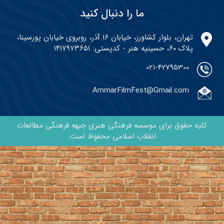
ما را دنبال کنید
تهران، بلوار کشاورز، خیابان ۱۶ آذر، روبروی خیابان پورسینا،
پلاک ۶۰، حسینیه هنر - کدپستی: ۱۴۱۷۹۷۳۶۵۱
021-42795300
AmmarFilmFest@Gmail.com
کلیه حقوق برای موسسه فرهنگی هنری جبهه فرهنگی مطالعات
انقلاب اسلامی محفوظ است.