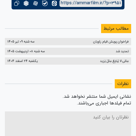
https://ammarfilm.ir/?p=3951
مطالب مرتبط
فراخوان پویش قیام راویان
سه شنبه 09 تیر 1405
تمدید شد
سه شنبه 08 اردیبهشت 1405
مِثلی لا یُبایِعُ مِثلَ یَزید
یکشنبه 24 اسفند 1404
نظرات
نشانی ایمیل شما منتشر نخواهد شد.
تمام فیلدها اجباری می‌باشند.