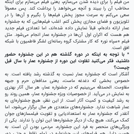
من فیلم را برای دیده شدن می‌سازم، یعنی فیلم می‌سازم برای اینکه
مخاطب آن را ببیند و آنچه می‌خواهد را برداشت کند. پس معمولاً
سعی می‌کنم به سرعت مجوز پخش فیلم‌ها را بگیرم و آن‌ها را در
تلویزیون و فضای مجازی پخش کنم. اغلب فیلم‌هایی که به جشنواره
عمار ارائه داده‌ام، قبلاً نمایش داده شده‌اند، اما تعدادی فیلم جدید
هم هست که اکران اول آن‌ها در جشنواره عمار انجام می‌شود. مثل
فیلم «سپاه نور» که کار مشترک گروه رسانه‌ای لشگر فاطمیون با شبکه
افق است.
* با توجه به اینکه در دوره گذشته هم در این جشنواره حضور
داشتید، فکر می‌کنید تفاوت این دوره از جشنواره عمار با سال قبل
چیست؟
آشکار است که جشنواره عمار نسبت به گذشته رشد یافته است. به
خصوص بخشی که دغدغه ماست، یعنی مدافعان حرم و جبهه
مقاومت. الحمدلله می‌بینیم که در جشنواره عمار، هر سال آثار بهتری
به نمایش در می‌آید. از خصوصیات ویژه جشنواره عمار، همین روند رو
به رشد کیفیت و کمیت آثار است. از این نظر، هیچ جشنواره‌ای به
عمار شباهت ندارد. جشنواره‌های متعددی هر سال برگزار می‌شود، اما
آنقدر که جشنواره عمار به استعدادیابی و تقویت فیلمسازهای جوان
کمک می‌کند، هیچ یک از دیگر جشنواره‌ها این توان را ندارند. یکی از
ویژگی‌های منحصر به فرد این جشنواره، مردمی بودن آن است. به
همین دلیل هم فیلم‌های این جشنواره در تمام نقاط و حتی دور