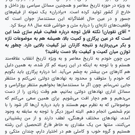
به ویژه در حوزه تاریخ معاصر و همچنین مسائل سیاسی روز داخل و
خارج از کشور تولید کرده است. «برادران» یک نمونه از فیلم‌های
جسور و در عین حال افشاگرانه این مستندساز جوان است که
واقعیت‌های تازه‌ای را درباره متن و حواشی فتنه سال ۸۸ برملا کرد.
* آقای نقویان! نکته قابل توجه درباره فعالیت فیلم سازی شما این
است که در عین پرکاری و کمیت بالا، همیشه هم به موضوعات تازه
و بکر می‌پردازید و نتیجه کارتان نیز کیفیت بالایی دارد. چطور به
توازن میان کمیت و کیفیت بالا دست یافتید؟
من چون خودم به تاریخ معاصر و به ویژه تاریخ انقلاب علاقه‌مند
هستم و با توجه به اینکه در این زمینه کم کار شده، به همین دلیل
هم کارهای من بیشتر به چشم می‌آید. اما درباره پرکاری باید بگویم
که خودم را متوقف و محدود به نهادهای دولتی نمی‌کنم و منتظر
جایی نمی‌مانم. چون اگر ما مستندسازها بخواهیم منتظر بروکراسی و
مسائل اداری نهادهای دولتی بمانیم، هم وقت زیادی را از دست
می‌دهیم و هم دچار افت می‌شویم. برای همین سعی می‌کنم که
موضوعاتی که به نظرم مهم هستند و باید درباره آن‌ها کار شود را با
عزم شخصی انجام دهم. البته امروز دیگر با توجه به سابقه به وجود
آمده، نهادهای مختلف فرهنگی، لطف دارند و از من پشتیبانی
می‌کنند، منتها من یک مقداری به خاطر فارغ التحصیل این رشته
هستیم و گروه خوب و کاملی هم در اختیار دارم، چندان متکی و