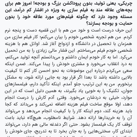
چریکی، یعنی تولید، بدون پروداکشن بزرگ و بودجه! امروز هم برای
بچه‌های علاقه مند به فیلم سازی به ویژه در اقشار کم درآمد، این
مسئله وجود دارد که چگونه فیلم‌های مورد علاقه خود را بدون
حمایت و بودجه بسازند؟
این حرف درست است و خود من هم با این قضیه دست و پنجه نرم
کردم. من هم تجربه شخصی خودم را بیان می‌کنم؛ کار فیلم سازی من
همزمان با تحصیل در دانشگاه و ازدواج آغاز شد. اوائل هم با هزینه
شخصی خودم فیلم می‌ساختم. این فشار مالی زیادی را به من تحمیل
می‌کرد. اما به کار خودم ایمان داشتم و می‌دانستم آنچه تولید می‌کنم،
به درد انقلاب می‌خورد و مشتری خودش را پیدا می‌کند. ضمن اینکه
سعی می‌کردم درباره این موضوعات به نحو احسن کار کنم تا کیفیت
بالایی داشته باشد تا بعدا اگر قرار بود به جایی ارائه شود، به مشکل
برنخورم. من به این ترتیب جلو آمدم. اینکه تأکید دارم، فیلمسازهای
جوان، تکنیک را به خوبی یاد بگیرند، به همین دلیل است که در این
موارد، خیلی به دردشان می‌خورد. وقتی آدم کارش را درست انجام
دهد، اولا موقع ساخت فیلم هزینه اضافه نمی‌کند و می‌داند که کجا
باید هزینه کند، دوم اینکه کار را با کیفیت انجام می‌دهد و می‌تواند
آن را به خریدارها ارائه دهد. شرایط نامطلوب، هیچ‌گاه نباید باعث
توقف کار یک فیلمساز بشود. حتی اگر دغدغه مالی هم دارد، می‌تواند
ابتدای کار، سختی‌هایی را به جان بخرد تا به تدریج، جای خودش را