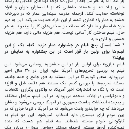
باز کند. اما به نظر من بعد از سال ۸۸ توجه نهادهای انقلابی به رسانه
خیلی زیاد شد و هستند جاهایی که از فیلمسازان جوان و افراد
نوخاسته حمایت کنند. ازجمله مدرسه سینمایی عمار که در دبیرخانه
جشنواره عمار راه اندازی شده، از این افراد حمایت می‌کند. این به عزم
خود فیلمساز ربط دارد که مصائب و سختی‌های کار را بپذیرند. به هر
حال، فیلم ساختن کار آسانی نیست. هم هزینه مالی دارد، هم هزینه
جسمی و کاری دارد.
* شما امسال پنج فیلم در جشنواره عمار دارید. کدام یک از این
فیلم‌ها برای اولین بار قرار است در این جشنواره به نمایش در
بیایند؟
فیلم «بازی» برای اولین بار در این جشنواره رونمایی می‌شود. این
فیلم به بررسی تحریم‌های آمریکا علیه ایران در ۳۰ سال اخیر
می‌پردازد. سعی کردیم تا در این مستند به طور جامع و همه جانبه،
مسئله تحریم‌ها را بررسی کنیم. یک مستند هم «قصه فیل و الاغ»
است که با نگاه به انتخابات اخیر آمریکا، به واکاوی برگزاری انتخابات
و دموکراسی در ایالات متحده می‌پردازد. در این فیلم، مراحل مختلف
و پیچیده انتخابات ریاست جمهوری در آمریکا بررسی می‌شود و نشان
می‌دهد که چه فرایندی باعث می‌شود که در آمریکا ، لزوما فردی که در
بین مردم آرای بیشتری دارد انتخاب نمی‌شود. این دو فیلم به
کارگردانی خودم ساخته شده‌اند. سه فیلم هم هست که بنده
تهیه‌کننده آن‌ها هستم. ازجمله مستند «ساحل سوزان» درباره مک