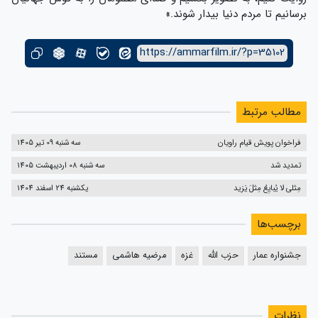
برسانیم تا مردم دنیا بیدار شوند.»
https://ammarfilm.ir/?p=35102
مطالب مرتبط
فراخوان پویش قیام راویان
سه شنبه 09 تیر 1405
تمدید شد
سه شنبه 08 اردیبهشت 1405
مِثلی لا یُبایِعُ مِثلَ یَزید
یکشنبه 24 اسفند 1404
برچسب‌ها
جشنواره عمار
حزب الله
غزه
مرضیه هاشمی
مستند
نظرات