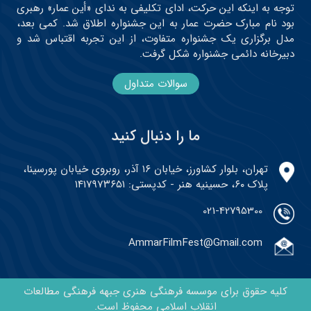
توجه به اینکه این حرکت، ادای تکلیفی به ندای «أین عمار» رهبری
بود نام مبارک حضرت عمار به این جشنواره اطلاق شد. کمی بعد،
مدل برگزاری یک جشنواره متفاوت، از این تجربه اقتباس شد و
دبیرخانه دائمی جشنواره شکل گرفت.
سوالات متداول
ما را دنبال کنید
تهران، بلوار کشاورز، خیابان ۱۶ آذر، روبروی خیابان پورسینا،
پلاک ۶۰، حسینیه هنر - کدپستی: ۱۴۱۷۹۷۳۶۵۱
021-42795300
AmmarFilmFest@Gmail.com
کلیه حقوق برای موسسه فرهنگی هنری جبهه فرهنگی مطالعات
انقلاب اسلامی محفوظ است.