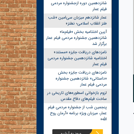
شانزدهمین دوره ازجشنواره مردمی
فیلم عمار
عمار شانزدهم میزبان سی‌امین «شب
طنز انقلاب اسلامی؛ نطنز»
آیین اختتامیه بخش «فیلم‌ما»
شانزدهمین جشنواره مردمی فیلم عمار
برگزار شد
نامزدهای دریافت جایزه «مستند»
اختتامیه شانزدهمین جشنواره مردمی
فیلم عمار
نامزدهای دریافت جایزه بخش
«داستانی» شانزدهمین جشنواره
مردمی فیلم عمار
لزوم بازخوانی اسطوره‌های تاریخی در
ساخت فیلم‌های دفاع مقدس
پنجمین شب از جشنواره مردمی فیلم
عمار، میزبان ویژه برنامه «آرمان روح
الله»
ورود به آرشیو