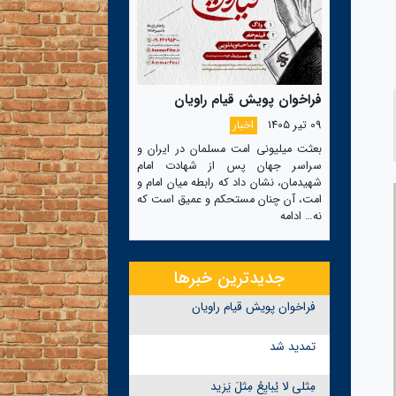
فراخوان پویش قیام راویان
09 تیر 1405
اخبار
بعثت میلیونی امت مسلمان در ایران و
سراسر جهان پس از شهادت امام
شهیدمان، نشان داد که رابطه میان امام و
امت، آن چنان مستحکم و عمیق است که
نه…
ادامه
جدیدترین خبرها
فراخوان پویش قیام راویان
تمدید شد
مِثلی لا یُبایِعُ مِثلَ یَزید