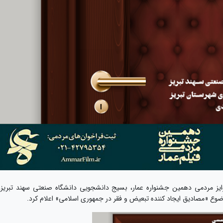
ایز مردمی دهمین جشنواره عمار، بسیج دانشجویی دانشگاه صنعتی سهند تبریز،
وع «مصادیق ایجاد کننده تبعیض و فقر در جمهوری اسلامی» اعلام کرد.