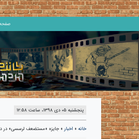
صفحه 
پنجشنبه 05 دی 1398، ساعت 12:58
خانه
»
اخبار
»
جایزه «مستضعف لرسسی» در دهم