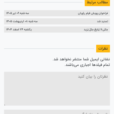
مطالب مرتبط
فراخوان پویش قیام راویان
سه شنبه 09 تیر 1405
تمدید شد
سه شنبه 08 اردیبهشت 1405
مِثلی لا یُبایِعُ مِثلَ یَزید
یکشنبه 24 اسفند 1404
نظرات
نشانی ایمیل شما منتشر نخواهد شد.
تمام فیلدها اجباری می‌باشند.