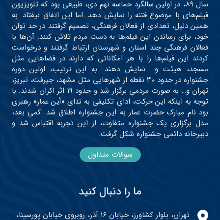
سال ۸۹، در اولین سالگرد حماسه نهم دی، طبیعی بود که تلویزیون
فیلم‌های با موضوع فتنه را نمایش دهد. اما این اتفاق نیفتاد. به
همین دلیل، تعدادی از فعالان فرهنگی، تصمیم گرفتند در حد توان
خود، برای رساندن این فیلم‌ها به دست مردم تلاش کنند. آن‌ها با
فعالان فرهنگی چند استان و شهرستان ارتباط گرفتند و درخواست
کردند این فیلم‌ها را با هر امکاناتی که دارند در فضاهایی مثل
مسجد، هیئت و… نمایش دهند. به این ترتیب، اولین دوره
جشنواره در حدود ۳۰ نقطه از شهرهایی مثل مشهد، جیرفت، تبریز،
تهران و… به صورت مردمی برگزار شد و حدود ۱۹ اثر اکران شدند. با
توجه به اینکه این حرکت، ادای تکلیفی به ندای «أین عمار» رهبری
بود نام مبارک حضرت عمار به این جشنواره اطلاق شد. کمی بعد،
مدل برگزاری یک جشنواره متفاوت، از این تجربه اقتباس شد و
دبیرخانه دائمی جشنواره شکل گرفت.
سوالات متداول
ما را دنبال کنید
تهران، بلوار کشاورز، خیابان ۱۶ آذر، روبروی خیابان پورسینا،