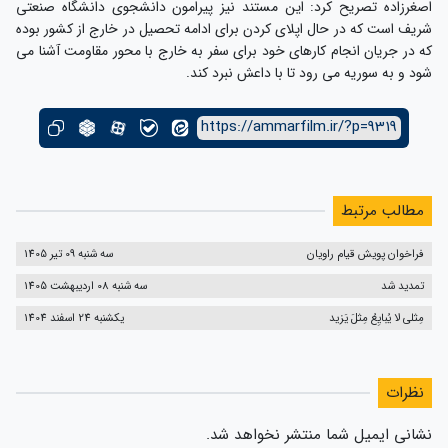
اصغرزاده تصریح کرد: این مستند نیز پیرامون دانشجوی دانشگاه صنعتی
شریف است که در حال اپلای کردن برای ادامه تحصیل در خارج از کشور بوده
که در جریان انجام کارهای خود برای سفر به خارج با محور مقاومت آشنا می
شود و به سوریه می رود تا با داعش نبرد کند.
https://ammarfilm.ir/?p=9319
مطالب مرتبط
فراخوان پویش قیام راویان
سه شنبه 09 تیر 1405
تمدید شد
سه شنبه 08 اردیبهشت 1405
مِثلی لا یُبایِعُ مِثلَ یَزید
یکشنبه 24 اسفند 1404
نظرات
نشانی ایمیل شما منتشر نخواهد شد.