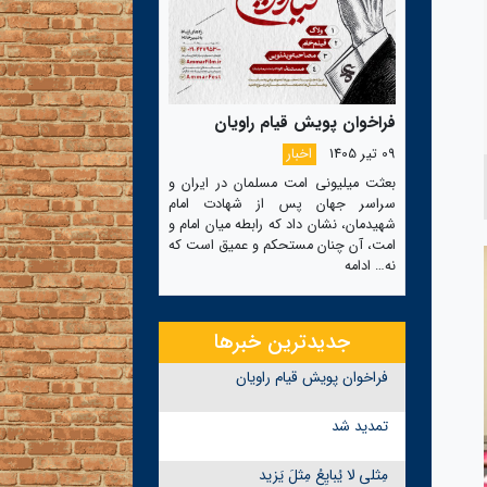
فراخوان پویش قیام راویان
09 تیر 1405
اخبار
بعثت میلیونی امت مسلمان در ایران و
سراسر جهان پس از شهادت امام
شهیدمان، نشان داد که رابطه میان امام و
امت، آن چنان مستحکم و عمیق است که
نه…
ادامه
جدیدترین خبرها
فراخوان پویش قیام راویان
تمدید شد
مِثلی لا یُبایِعُ مِثلَ یَزید