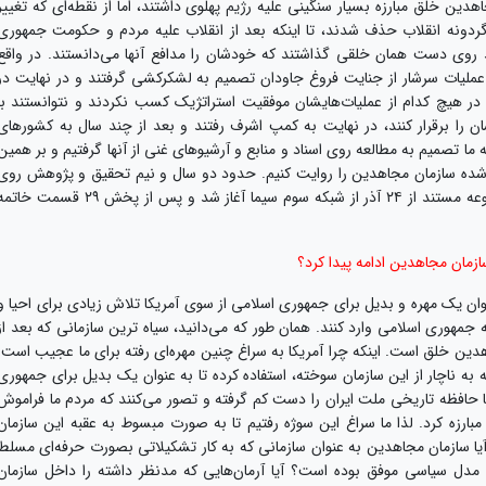
دین خلق مبارزه بسیار سنگینی علیه رژیم پهلوی داشتند، اما از نقطه‌ای که تغییر
ز گردونه انقلاب حذف شدند، تا اینکه بعد از انقلاب علیه مردم و حکومت جمهوری
ه کشیدند و حدود ۱۷ هزار شهید روی دست همان خلقی گذاشتند که خودشان را مدافع آنها می‌دانستند. در واقع
عملیات سرشار از جنایت فروغ جاودان تصمیم به لشکرکشی گرفتند و در نهایت در
ر هیچ کدام از عملیات‌هایشان موفقیت استراتژیک کسب نکردند و نتوانستند با
ا برقرار کنند، در نهایت به کمپ اشرف رفتند و بعد از چند سال به کشورهای
که ما تصمیم به مطالعه روی اسناد و منابع و آرشیوهای غنی از آنها گرفتیم و بر همین
ه شده سازمان مجاهدین را روایت کنیم. حدود دو سال و نیم تحقیق و پژوهش روی
این پروژه صورت گرفت. در نهایت پخش این مجموعه مستند از ۲۴ آذر از شبکه سوم سیما آغاز شد و پس از پخش ۲۹ قسمت خ
سازمان مجاهدین ادامه پیدا کرد؟
یک مهره و بدیل برای جمهوری اسلامی از سوی آمریکا تلاش زیادی برای احیا و
به جمهوری اسلامی وارد کنند. همان طور که می‌دانید، سیاه ترین سازمانی که بعد از
اهدین خلق است. اینکه چرا آمریکا به سراغ چنین مهره‌ای رفته برای ما عجیب است.
ه ناچار از این سازمان سوخته، استفاده کرده تا به عنوان یک بدیل برای جمهوری
ها حافظه تاریخی ملت ایران را دست کم گرفته و تصور می‌کنند که مردم ما فراموش
 مبارزه کرد. لذا ما سراغ این سوژه رفتیم تا به صورت مبسوط به عقبه این سازمان
 آیا سازمان مجاهدین به عنوان سازمانی که به کار تشکیلاتی بصورت حرفه‌ای مسلط
دل سیاسی موفق بوده است؟ آیا آرمان‌هایی که مدنظر داشته را داخل سازمان