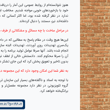
هنوز نتوانسته‌ام از روابط عمومی این آمار را در
خود با بازخوردهای خوبی مواجه شدیم. مخاطب این 
ندارد در نظر گرفته شده بود، اما اکثر کسانی که 
داشته‌اند نیز، مستند را دنبال کرده‌اند.
در مراحل ساخت با چه مسائل و مشکلاتی از طرف من
این‌ها هیچ وقت در مقام پاسخ به مطالبی که در دا
یک‌سری تهدیدات روی آوردند، تهدیدات البته ساز
انجام شده باشد. آنها صرفا عوامل تولید برنامه را ب
آن را صرفا محکوم کنند. دانستنش خالی از لطف ن
بدون تاخیر و تعویق پخش کرد که این جای تشکر دا
به نظر شما این امکان وجود دارد که این مجموعه در
با توجه به اسناد و ناگفته‌های بسیار این سازمان 
گروه تلویزیونی در نظر دارد مجموعه مفصل‌تر و به
برانگیخته خواهد کرد.
m.ir/?p=19607