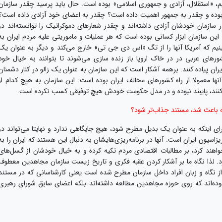
یم، «استقلال، آزادی و جمهوری اسلامی» بوده است. حال باید پرسید چقدر سازمان
ده و چقدر به جمهور اهمیت داده است؟ چقدر به اعضای خود آزادی داده است؟
ازمان خودشان آزادی داشته‌اند و چقدر شعارهای دموکراتیک را توانسته‌اند در
. این سازمان ابزار کسانی بوده است که هر عملیات و ماموریتی علیه مردم ایران به
بینیم که آمریکا آنها را از تگ «اس دی جی تی» خارج می‌کند و دیگر به عنوان یک
رهای عربی در در خاک اروپا باز زنده سازی می‌شوند تا بتوانند به خیال خود
ران پیاده کنند. برهمه آشکار است که این سازمان به عنوان یک زالو در کنار دشمنان
نها معمولا از راه کشورهای مخالف ایران بوده است. این سازمان به هیچ کدام از
 کنند، پایبند نبوده و در مدل حکومت خودش هیچ توفیقی کسب نکرده است.
ه باعث شد، مستند جذاب‌تر شود؟
رای اینکه به عنوان یک بدیل مطرح شود، هیچ جایگاهی ندارد و نهایتا می‌تواند در
سیون ایران است. آنها در برنامه‌ریزی‌هایشان به دنبال این هستند که ایران را به
واهند کرد، بر مطالبات اقتصادی مردم تکیه کرده و به خیال خودشان از گسل‌های
برد. لذا نگاه ما بر آشکار کردن عقبه فکری و تاریخ زیست سازمان مجاهدین معطوف
 از نگاه و زبان افراد داخل سازمان مطرح شده است یعنی کارشناسانی که در مستند
بوده‌اند که روی حوزه مجاهدین مطالعه داشته‌اند بلکه اعضای سابق شورای رهبری