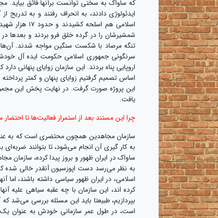
که ساواک به سختی توانست برآنها فائق بیاید. مجاه
ایدئولوژی دادند، به انحراف رفتند و به تدریج ا
اسلامی هم اسلح
شمشیرشان را در گرده خلق فرو بردند و بعدها در 
تنگه مرصاد با شکست سنگین مواجه شدند. آن‌ها د
سرنگونی جمهوری اسلامی حکومت ایده آل خودشان ر
اروپایی پناه بردند. این سازمان زوایای پنهانی دارد 
اساس تصمیم گرفتیم زوایای پنهان و کمتر پرداخت
یافت.
چرا این مستند بعد از استمرار فعالیت‌ها تا احتضار 
سازمان مجاهدین همچون محتضری است که به عنوان 
به کار گیری آن انجام می‌شود، تا بتوانند ضربه‌ای 
ساواک در ایران ظهور و بروز پیدا کرده، سازمان مج
به نظر می‌رسد دست اپوزسیون آنقدر خالی شده که ب
اسلامی، در ایران ظهور سیاسی داشته باشند، اما آن
کرده اند، این سازمان با چه عقبه سیاهی علیه آنها
بپردازیم، طبیعتا باید این مسئله بررسی می‌شد که
است، در طول عمر سازمانی خودش به عنوان یک م