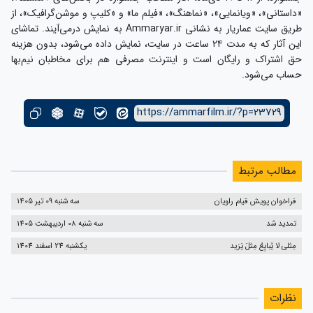
«داستانی»، «ویانمایی»، «نماهنگ»، «فیلم ما» و «کلیپ و موشن‌گرافیک»، از
طریق سایت عماریار به نشانی Ammaryar.ir به نمایش درمی‌آیند. تماشای
این آثار که به مدت ۲۴ ساعت در سایت، نمایش داده می‌شود، بدون هزینه
حق اشتراک و رایگان است و اینترنت مصرفی هم برای مخاطبان نیم‌بها
حساب می‌شود.
https://ammarfilm.ir/?p=23729
مطالب مرتبط
فراخوان پویش قیام راویان
سه شنبه 09 تیر 1405
تمدید شد
سه شنبه 08 اردیبهشت 1405
مِثلی لا یُبایِعُ مِثلَ یَزید
یکشنبه 24 اسفند 1404
نظرات