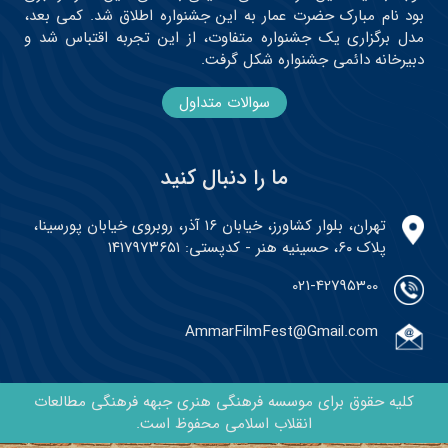
بود نام مبارک حضرت عمار به این جشنواره اطلاق شد. کمی بعد،
مدل برگزاری یک جشنواره متفاوت، از این تجربه اقتباس شد و
دبیرخانه دائمی جشنواره شکل گرفت.
سوالات متداول
ما را دنبال کنید
تهران، بلوار کشاورز، خیابان ۱۶ آذر، روبروی خیابان پورسینا،
پلاک ۶۰، حسینیه هنر - کدپستی: ۱۴۱۷۹۷۳۶۵۱
021-42795300
AmmarFilmFest@Gmail.com
کلیه حقوق برای موسسه فرهنگی هنری جبهه فرهنگی مطالعات
انقلاب اسلامی محفوظ است.