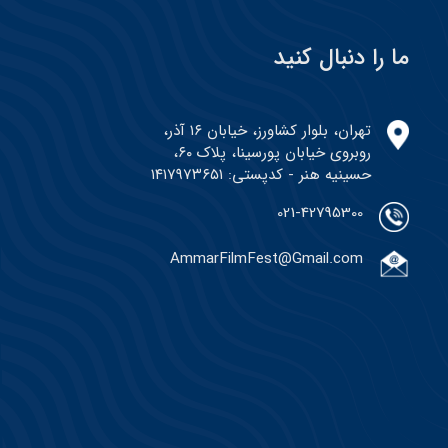
ما را دنبال کنید
تهران، بلوار کشاورز، خیابان ۱۶ آذر،
روبروی خیابان پورسینا، پلاک ۶۰،
حسینیه هنر - کدپستی: ۱۴۱۷۹۷۳۶۵۱
021-42795300
AmmarFilmFest@Gmail.com