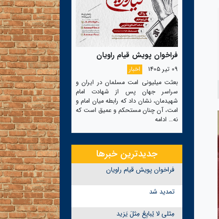
فراخوان پویش قیام راویان
09 تیر 1405
اخبار
بعثت میلیونی امت مسلمان در ایران و
سراسر جهان پس از شهادت امام
شهیدمان، نشان داد که رابطه میان امام و
امت، آن چنان مستحکم و عمیق است که
نه…
ادامه
جدیدترین خبرها
فراخوان پویش قیام راویان
تمدید شد
مِثلی لا یُبایِعُ مِثلَ یَزید