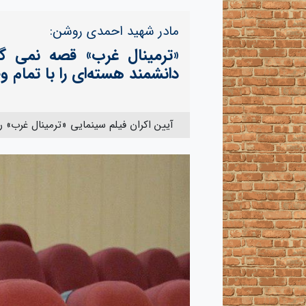
مادر شهید احمدی روشن:
«ترمینال غرب» قصه نمی گو
دانشمند هسته‌ای را با تمام
آیین اکران فیلم سینمایی «ترمینال غرب» روز گذشته، 3 اسفندماه در محل دانشگاه 