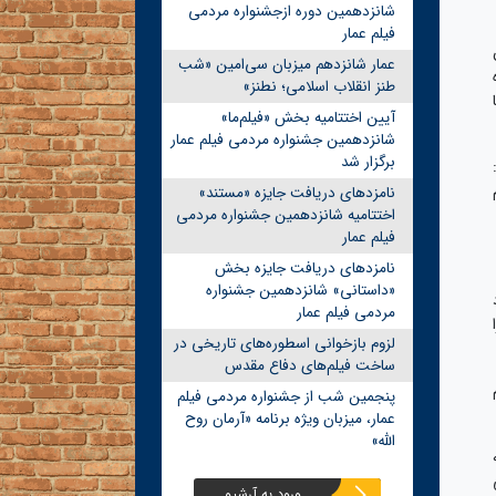
شانزدهمین دوره ازجشنواره مردمی
فیلم عمار
عمار شانزدهم میزبان سی‌امین «شب
طنز انقلاب اسلامی؛ نطنز»
آیین اختتامیه بخش «فیلم‌ما»
شانزدهمین جشنواره مردمی فیلم عمار
برگزار شد
نامزدهای دریافت جایزه «مستند»
اختتامیه شانزدهمین جشنواره مردمی
فیلم عمار
نامزدهای دریافت جایزه بخش
«داستانی» شانزدهمین جشنواره
مردمی فیلم عمار
لزوم بازخوانی اسطوره‌های تاریخی در
ساخت فیلم‌های دفاع مقدس
پنجمین شب از جشنواره مردمی فیلم
عمار، میزبان ویژه برنامه «آرمان روح
الله»
ورود به آرشیو