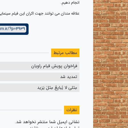
انجام دهیم.
علاقه مندان می توانند جهت اکران این فیلم سینمایی عبارت «ترمی
lm.ir/?p=4939
مطالب مرتبط
فراخوان پویش قیام راویان
تمدید شد
مِثلی لا یُبایِعُ مِثلَ یَزید
نظرات
نشانی ایمیل شما منتشر نخواهد شد.