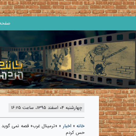
صفحه 
چهارشنبه 04 اسفند 1395، ساعت 16:25
خانه
»
اخبار
»
«ترمینال غرب» قصه نمی گوید بل
حس کردم