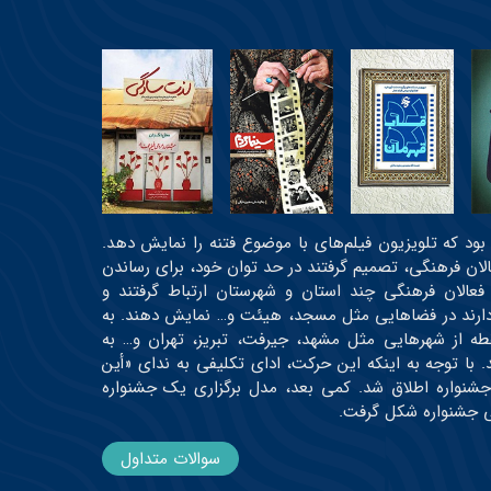
عی بود که تلویزیون فیلم‌های با موضوع فتنه را نمایش دهد.
عالان فرهنگی، تصمیم گرفتند در حد توان خود، برای رساندن
 فعالان فرهنگی چند استان و شهرستان ارتباط گرفتند و
ه دارند در فضاهایی مثل مسجد، هیئت و… نمایش دهند. به
رتیب، اولین دوره جشنواره در حدود ۳۰ نقطه از شهرهایی مثل مشهد، جیرفت، تبریز، تهران و… به
 و حدود ۱۹ اثر اکران شدند. با توجه به اینکه این حرکت، ادای تکلیفی به ندای «أین
جشنواره اطلاق شد. کمی بعد، مدل برگزاری یک جشنواره
می جشنواره شکل گرفت.
سوالات متداول