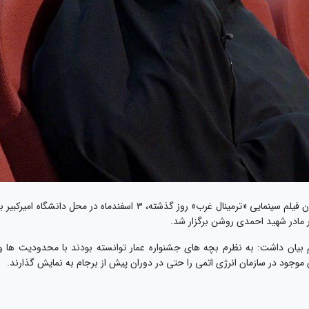
به گزارش «روابط عمومی جشنواره عمار»، آیین اکران فیلم سینمایی «ترمینال غرب» روز گذشته، ۳ اسفندماه در محل دانشگاه امیرکبیر ب
 مادر شهید احمدی روشن برگزار شد.
بیان داشت: به نظرم بچه های جشنواره عمار توانسته بودند با محدودیت ها و
 موجود در سازمان انرژی اتمی را حتی در دوران پیش از برجام به نمایش گذارند.