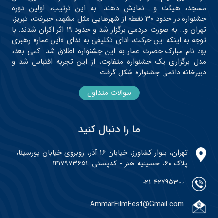
مسجد، هیئت و… نمایش دهند. به این ترتیب، اولین دوره
جشنواره در حدود ۳۰ نقطه از شهرهایی مثل مشهد، جیرفت، تبریز،
تهران و… به صورت مردمی برگزار شد و حدود ۱۹ اثر اکران شدند. با
توجه به اینکه این حرکت، ادای تکلیفی به ندای «أین عمار» رهبری
بود نام مبارک حضرت عمار به این جشنواره اطلاق شد. کمی بعد،
مدل برگزاری یک جشنواره متفاوت، از این تجربه اقتباس شد و
دبیرخانه دائمی جشنواره شکل گرفت.
سوالات متداول
ما را دنبال کنید
تهران، بلوار کشاورز، خیابان ۱۶ آذر، روبروی خیابان پورسینا،
پلاک ۶۰، حسینیه هنر - کدپستی: ۱۴۱۷۹۷۳۶۵۱
021-42795300
AmmarFilmFest@Gmail.com