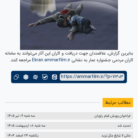
بنابرین گزارش، علاقمندان جهت دریافت و اکران این آثار می‌توانند به سامانه
اکران مردمی جشنواره عمار به نشانی
Ekran.ammarfilm.ir
مراجعه کنند.
https://ammarfilm.ir/?p=7303
مطالب مرتبط
فراخوان پویش قیام راویان
سه شنبه 09 تیر 1405
تمدید شد
سه شنبه 08 اردیبهشت 1405
مِثلی لا یُبایِعُ مِثلَ یَزید
یکشنبه 24 اسفند 1404