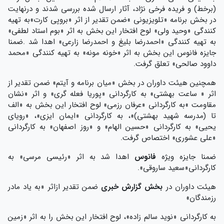
(برخط) و فریده فرخی نژاد، آثار ارسال شده بررسی شدند و درنهایت
در بخش برنامه «تلویزیونی »ضمن تقدیر از اثر «بروپی کارت»به تهیه
کنندگی «وحید ولی» لوح افتخار این بخش به اثر «بوم استاد لطفی»
به تهیه کنندگی «احمدرضا بلیغ و احمدرضا زارعی» اهدا شد .ضمنا
جایزه فانوس این بخش به اثر «خونه مونه» به تهیه کنندگی «محمد
داوود صالحی» تعلق گرفت.
همچنین هیئت داوران در بخش «میان برنامه و آیتم» ضمن تقدیر از
اثر « ساعت بهشتی» به کارگردانی «پوریا فعله گری» و اثر «نشان
مقاومت »به کارگردانی «عرفان رزمی» لوح افتخار این بخش به «الف
تا (مدرسه شهید بهشتی)»، به کارگردانی «ایمان ایزی»، «رویای
یحیی» به کارگردانی «حسین الهام» و «روز اصفهان» به کارگردانی
«علی عشوری» اختصاص گرفت.
ضمنا جایزه ویژه
فانوس
اهدا شد به اثر «رئیسی مرسی» به
کارگردانی«سعید ساروقی».
هیئت داوران در
بخش گزارش خبری
ضمن تقدیر ازاثر «به یاد مادر
رزمندگان»
به کارگردانی «نوید سالم زاده»، لوح افتخار این بخش را به اثر «زمین