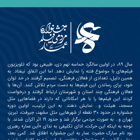
سال ۸۹، در اولین سالگرد حماسه نهم دی، طبیعی بود که تلویزیون
فیلم‌های با موضوع فتنه را نمایش دهد. اما این اتفاق نیفتاد. به
همین دلیل، تعدادی از فعالان فرهنگی، تصمیم گرفتند در حد توان
خود، برای رساندن این فیلم‌ها به دست مردم تلاش کنند. آن‌ها با
فعالان فرهنگی چند استان و شهرستان ارتباط گرفتند و درخواست
کردند این فیلم‌ها را با هر امکاناتی که دارند در فضاهایی مثل
مسجد، هیئت و… نمایش دهند. به این ترتیب، اولین دوره
جشنواره در حدود ۳۰ نقطه از شهرهایی مثل مشهد، جیرفت، تبریز،
تهران و… به صورت مردمی برگزار شد و حدود ۱۹ اثر اکران شدند. با
توجه به اینکه این حرکت، ادای تکلیفی به ندای «أین عمار» رهبری
بود نام مبارک حضرت عمار به این جشنواره اطلاق شد. کمی بعد،
مدل برگزاری یک جشنواره متفاوت، از این تجربه اقتباس شد و