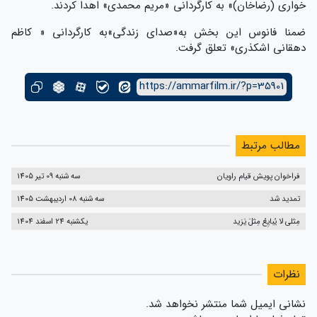
خواری (رضاخان)» به کارگردانی «مریم محمدی» اهدا کردند.
ضمنا فانوس این بخش به«صدای زندگی»به کارگردانی « کاظم
دهقانی اشکذری» تعلق گرفت.
https://ammarfilm.ir/?p=35901
مطالب مرتبط
فراخوان پویش قیام راویان
سه شنبه 09 تیر 1405
تمدید شد
سه شنبه 08 اردیبهشت 1405
مِثلی لا یُبایِعُ مِثلَ یَزید
یکشنبه 24 اسفند 1404
نظرات
نشانی ایمیل شما منتشر نخواهد شد.