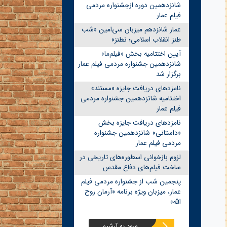
شانزدهمین دوره ازجشنواره مردمی
فیلم عمار
عمار شانزدهم میزبان سی‌امین «شب
طنز انقلاب اسلامی؛ نطنز»
آیین اختتامیه بخش «فیلم‌ما»
شانزدهمین جشنواره مردمی فیلم عمار
برگزار شد
نامزدهای دریافت جایزه «مستند»
اختتامیه شانزدهمین جشنواره مردمی
فیلم عمار
نامزدهای دریافت جایزه بخش
«داستانی» شانزدهمین جشنواره
مردمی فیلم عمار
لزوم بازخوانی اسطوره‌های تاریخی در
ساخت فیلم‌های دفاع مقدس
پنجمین شب از جشنواره مردمی فیلم
عمار، میزبان ویژه برنامه «آرمان روح
الله»
ورود به آرشیو