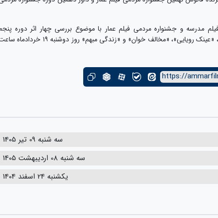
م مدرسه و جشنواره مردمی فیلم عمار با موضوع بررسی چهار اثر دوره پنجم
جشنواره مردمی فیلم عمار به نام های «عزیز جون»، «عینک رویایی»، «مخالف خوان» و «زندگی مبهم» روز دوشنبه ۱۹ خردادماه س
https://ammarfil
سه شنبه 09 تیر 1405
سه شنبه 08 اردیبهشت 1405
یکشنبه 24 اسفند 1404