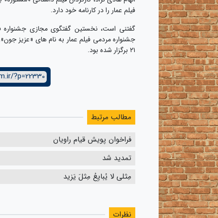
فیلم عمار را در کارنامه خود دارد.
گفتنی است، نخستین گفتگوی مجازی جشنواره فیل
۲۱ برگزار شده بود.
m.ir/?p=22330
مطالب مرتبط
فراخوان پویش قیام راویان
تمدید شد
مِثلی لا یُبایِعُ مِثلَ یَزید
نظرات