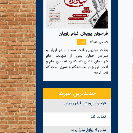
فراخوان پویش قیام راویان
09 تیر 1405
اخبار
بعثت میلیونی امت مسلمان در ایران و
سراسر جهان پس از شهادت امام
شهیدمان، نشان داد که رابطه میان امام و
امت، آن چنان مستحکم و عمیق است که
نه…
ادامه
جدیدترین خبرها
فراخوان پویش قیام راویان
تمدید شد
مِثلی لا یُبایِعُ مِثلَ یَزید