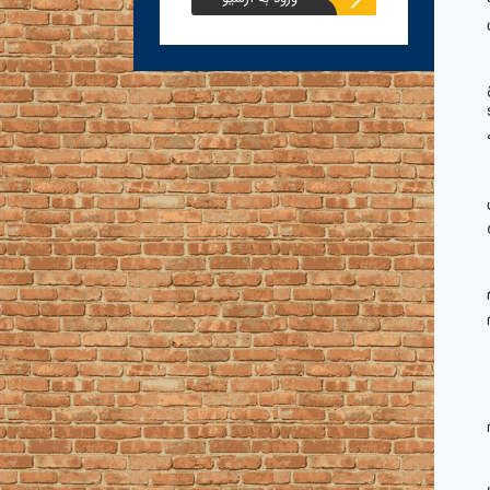
نی steam
ه