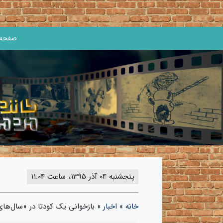
صفحه 
پنجشنبه 04 آذر 1395، ساعت 11:04
خانه
»
اخبار
»
بازخوانی یک کودتا در «سال‌های 