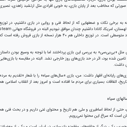
به صورتی که مخاطب بعد از پایان بازی، به خوبی افرادی مثل ارتشبد زاهدی، نصیری
جه به برخی نکات و ضعفهایی که از لحاظ فنی و روایی در بازی داشتیم، در توزیع
خارجی که در هشت کشور از جمله انگلیس، سوئد، لهستان، امریکا، کانادا داشتیم چندان موافق نبودیم البته در فروشگاه جها
حدود هفت هزار نسخه از بازی فروش رفته که عدد متوسطی است. در توزیع داخلی هم ۴۰ هزار نسخه از بازی فروش رفته است ک
یی مثل «بی‌بی‌سی» به بررسی این بازی پرداختند اما با توجه به وسیع بودن داستان
ین شده بود، اثر در حد بازی‌های روز خارجی نشد. البته در مقایسه با بازی‌هایی
ی داشت.
زی‌های رایانه‌ای اظهار داشت: من، بازی «سال‌های سیاه» را با شعار «تقدیم به مردم
یخ، اتفاقات بسیاری برای مردم ما افتاده است و امروز بعد از انقلاب اسلامی هم
سی، حتی از لحاظ اساطیری و ملی هم تاریخ و محتوای غنی داریم و در بحث فنی هم
ان است که سراغ این محتوا نمی‌رویم.
 محوری، یکی دیگر از حلقه‌های مفقوده بازیسازی در ایران است و یکی از معضلات