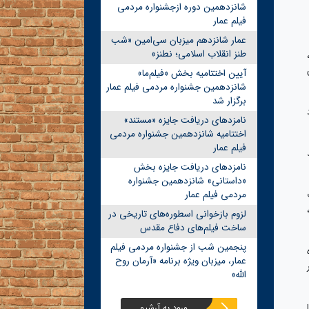
شانزدهمین دوره ازجشنواره مردمی
فیلم عمار
عمار شانزدهم میزبان سی‌امین «شب
طنز انقلاب اسلامی؛ نطنز»
آیین اختتامیه بخش «فیلم‌ما»
شانزدهمین جشنواره مردمی فیلم عمار
برگزار شد
نامزدهای دریافت جایزه «مستند»
اختتامیه شانزدهمین جشنواره مردمی
فیلم عمار
نامزدهای دریافت جایزه بخش
«داستانی» شانزدهمین جشنواره
مردمی فیلم عمار
لزوم بازخوانی اسطوره‌های تاریخی در
ساخت فیلم‌های دفاع مقدس
پنجمین شب از جشنواره مردمی فیلم
عمار، میزبان ویژه برنامه «آرمان روح
الله»
ورود به آرشیو