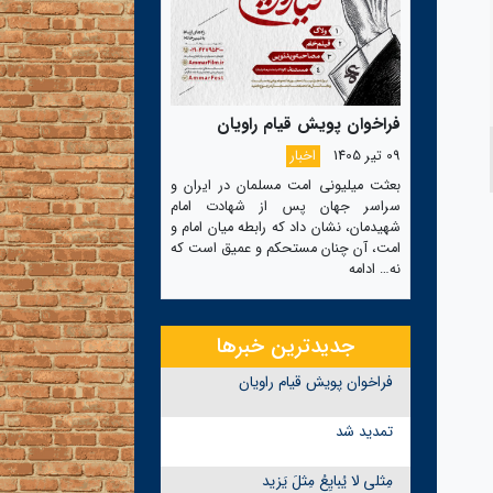
فراخوان پویش قیام راویان
09 تیر 1405
اخبار
بعثت میلیونی امت مسلمان در ایران و
سراسر جهان پس از شهادت امام
شهیدمان، نشان داد که رابطه میان امام و
امت، آن چنان مستحکم و عمیق است که
نه…
ادامه
جدیدترین خبرها
فراخوان پویش قیام راویان
تمدید شد
مِثلی لا یُبایِعُ مِثلَ یَزید