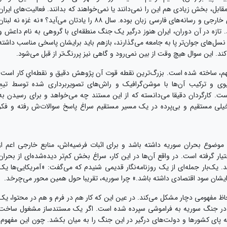
ابل، بخش زیادی هم این را نمی‌دانند یا نمی‌خواهند که بدانند. فعالیت‌های ایران
آن‌سوی مرزها، همیشه یکی از نقاط فشار کشورهای خارجی و رسانه‌های فارسی زبان بوده. سال ۸۸ را یادتان می‌آید؟ «نه غزه نه لبنا
تازه در آن دوران، ایران هنوز درگیر یک جنگ منطقه‌ای با گروهی به نام داعش و
ل‌های جوان‌تر پا به جامعه می‌گذارند، بازهم باید برایشان پاسخی مناسب داشته
ند. این سوال هیچ وقت از بین نمی‌رود و گاهی نیز پررنگ‌تر از قبل می‌شود.
هم، ساخته شده است. بزرگ‌ترین نقطه قوت آن پژوهش دقیق و نقطه‌ایِ کار است.
وی و ترکیب آن‌ها با موشن‌گرافیک و راش‌های تصویربرداری شده توسط تیمِ
ست. کارگردان دقیقا می‌دانسته که از این مستند چه می‌خواهد و برای رسیدن به
لی مستقیم و بی‌پرده در یک مسیر مستقیم سراغ پاسخ سوالات‌ش رفته و فکر
موضوع بحران سوریه داشته باشد و برای اثبات فرضیه‌اش، منابع خارجی اعم از
ر گرفته است. در واقع آن‌ها در این کار، سراغ بخش کم‌تر دیده‌شده‌ای از بحران
د. یک‌بار جمله‌ای از یک روزنامه‌نگار قدیمی شنیدم که می‌گفت: «آمریکایی‌ها یک
رایشان سود اقتصادی داشته باشد.» چرا سوریه، تقریبا حول همین محور می‌چرخد.
 لحاظ مفهومی دچار مشکل می‌کند. در عین این که کار هم در فرم و هم در محتوا، یک
 در جنگ سوریه به فراموشی سپرده شده است. اگر یک مستندساز مشغول ساخت
 که پای کشورها و دولت‌های درگیر در این جنگ را به میان بکشد. چون این مفهوم،