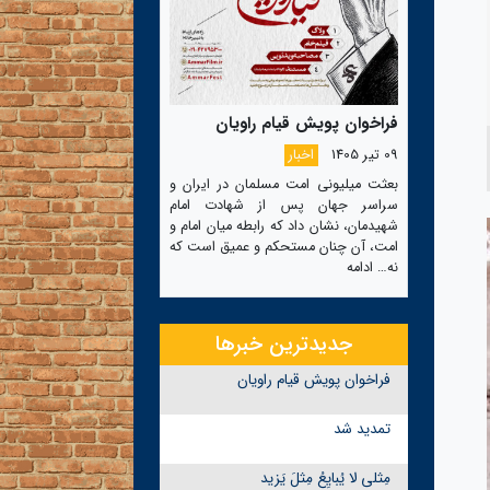
فراخوان پویش قیام راویان
09 تیر 1405
اخبار
بعثت میلیونی امت مسلمان در ایران و
سراسر جهان پس از شهادت امام
شهیدمان، نشان داد که رابطه میان امام و
امت، آن چنان مستحکم و عمیق است که
نه…
ادامه
جدیدترین خبرها
فراخوان پویش قیام راویان
تمدید شد
مِثلی لا یُبایِعُ مِثلَ یَزید