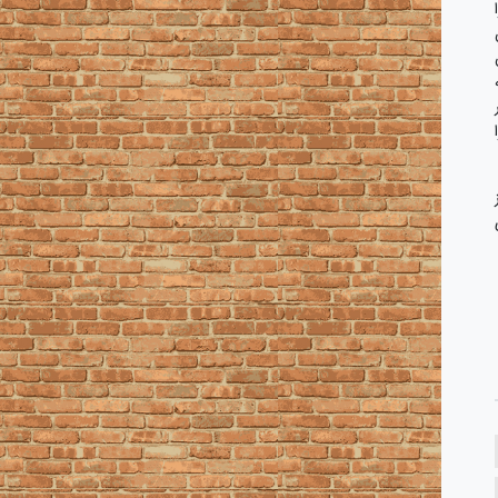
ار
از
وی