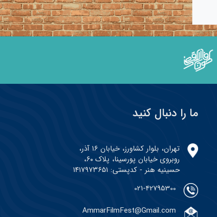
ما را دنبال کنید
تهران، بلوار کشاورز، خیابان ۱۶ آذر،
روبروی خیابان پورسینا، پلاک ۶۰،
حسینیه هنر - کدپستی: ۱۴۱۷۹۷۳۶۵۱
021-42795300
AmmarFilmFest@Gmail.com