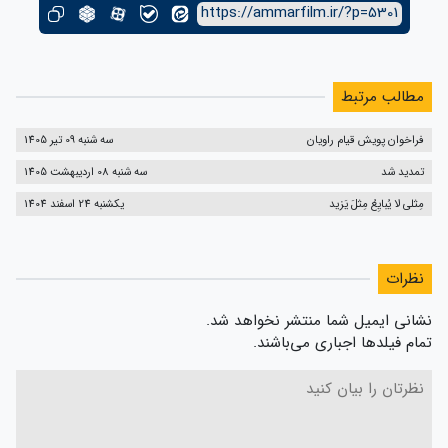
https://ammarfilm.ir/?p=5301
مطالب مرتبط
فراخوان پویش قیام راویان
سه شنبه 09 تیر 1405
تمدید شد
سه شنبه 08 اردیبهشت 1405
مِثلی لا یُبایِعُ مِثلَ یَزید
یکشنبه 24 اسفند 1404
نظرات
نشانی ایمیل شما منتشر نخواهد شد.
تمام فیلدها اجباری می‌باشند.