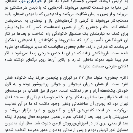
به گزارش «روابط عمومی جشنواره عمار» به نقل از
خبرگزاری مهر
، آدم‌های
این دنیا به دو قسمت تقسیم می‌شوند. آدم‌هایی که با دیدن هر مشکلی غر
می‌زنند و از زمین و زمان شکایت می‌کنند و آدم‌هایی که با دیدن غم‌های بقیه
دست‌به‌کار می‌شوند تا گرهی از گره‌هایشان باز و لبخندی به لب‌هایشان
اضافه کنند. خانم جعفری یکی از همین آدم‌هاست. کسی که سال‌ها پیش
برای کمک به نیازمندان یک صندوق خانوادگی راه انداخت و بعدها در کنار
آن فروشگاهی تأسیس کرد که مشتری‌ها و کارکنانش را آدم‌هایی تشکیل
می‌دادند که غم نان دارند. خانم جعفری سالهاست که مدیر فروشگاه «یا علی»
شده است. فروشگاهی زنانه که در آن یا جنس خارجی پیدا نمی‌شود یا اگر
هم پیدا شود نمونه داخلی ندارد و بالای آن‌ها روی برگه‌ای نوشته شده
«کالای خارجی ضمانت ندارد.»
«اکرم جعفری» متولد سال ۳۷ در تهران و پنجمین فرزند یک خانواده شش
نفره است. از همان دوران نوجوانی و جوانی پرشروشور بوده و به قول
خودش یک‌لحظه آرام و قرار نداشته است. «من از قبل انقلاب در موسسه‌ای
به نام خاتم‌الاوصیا مشغول به کار بودم. خاتم‌الاوصیا نام یکی از مساجد فعال
تهران بود که روبری آن ساختمانی وقفی وجود داشت که ما در آن فعالیت
می‌کردیم. در اینجا کلاس‌های قرآن و گلدوزی و غیره برگزار می‌شد و
مدیریتش با من بود. بعد از انقلاب هم در همین مجموعه فعال بودیم تا اینکه
بعد از مدتی برای کار در آموزش‌وپرورش از من دعوت شد. سال اول به‌عنوان
مسئول امور تربیتی بودم و پس از مدتی به‌عنوان مدیر مدرسه انتخاب شدم؛