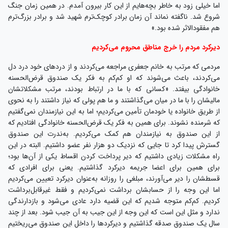
اما خیلی زود به خاطر بچه‌هایم از این کار بیرون آمدم. در همین زمان جنگ
شروع شد. ناگفته نماند آن زمان برادر کوچک‌ترم شهید شد و برادر بزرگ‌ترم
هم مفقودالاثر شده بود.»
دیرکرد مردم را خرج مناطق محروم می‌کردیم
مردمی که مرتب به خانم جعفری مراجعه می‌کردند و از دردهای خود درد دل
می‌کردند، باعث می‌شوند که او کم‌کم به فکر یک صندوق قرض‌الحسنه
خانوادگی بیفتد. «کسانی که با ما در ارتباط بودند، مرتب مشکلاتشان
مالیشان را با ما در میان می‌گذاشتند و ما هم پولی که نیاز داشتند را به نحوی
از طریق خانواده یا خودمان تأمین می‌کردیم؛ اما به این نیازمندان نمی‌گفتیم
که شرمنده نشوند. برای همین به فکر یک قرض‌الحسنه خانوادگی افتادیم که
از این صندوق به نیازمندان هم کمک می‌کردیم. به‌ندرت این صندوق
گسترش پیدا کرد تا جایی که نزدیک دو هزار نفر عضو داشتیم. البته در این
راه مشکلات زیادی داشتیم که دیر پرداخت کردن اقساط یکی از آن‌ها بود؛
برای همین برای اعضا جریمه دیرکرد گذاشتیم. یعنی برای افرادی که
قسطشان را دیر می‌آورند، مبلغی را روزانه به‌عنوان دیرکرد تعیین می‌کردیم
اما این وجه را از حسابشان برداشت نمی‌کردیم و فقط غیرقابل‌برداشت
کردیم. کم‌کم متوجه شدیم که این قضیه دارد عادی می‌شود و بازدارندگی
ندارد و مثل این است که این وجه از این جیب به آن جیب شود. بعد از چند
سال یک صندوق صدقه گذاشتیم و دیرکردها را داخل این صندوق می‌ریختیم