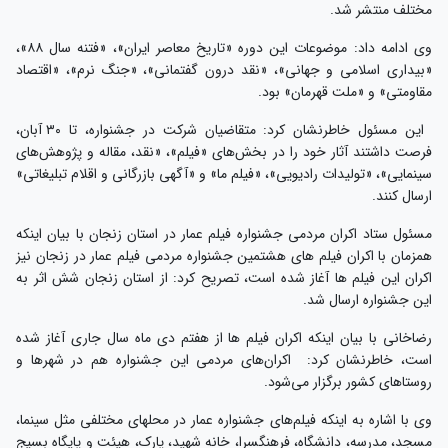
مختلف منتشر شد.
وی ادامه داد: موضوعات این دوره «تاریخ معاصر ایران»، «فتنه سال ۸۸»،
«بیداری اسلامی و جهانی»، «نقد درون گفتمانی»، «جنگ نرم»، «اقتصاد
مقاومتی» و «ملت قهرمان» بود.
این مسئول خاطرنشان کرد: متقاضیان شرکت در جشنواره، تا ۳۰ آبان،
فرصت داشتند آثار خود را در بخش‌های «فیلم»، «نقد، مقاله و پژوهش‌های
سینمایی»، «تولیدات رادیویی»، «فیلم ما» و «آگهی بازرگانی و اقلام تبلیغاتی»
ارسال کنند.
مسئول ستاد اکران مردمی جشنواره فیلم عمار در استان زنجان با بیان اینکه
همزمان با اکران فیلم های هشتمین جشنواره مردمی فیلم عمار در زنجان نیز
اکران این فیلم ها آغاز شده است، تصریح کرد: از استان زنجان شش اثر به
این جشنواره ارسال شد.
رضاخانی با بیان اینکه اکران فیلم ها از هفتم دی ماه سال جاری آغاز شده
است، خاطرنشان کرد: اکران‌های مردمی این جشنواره هم در شهرها و
روستاهای کشور برگزار می‌شود.
وی با اشاره به اینکه فیلم‌­های جشنواره عمار در محل­های مختلفی مثل سینما،
مسجد، مدرسه، دانشگاه، فرهنگسرا، خانه شهید، پارک، هیئت و پایگاه بسیج