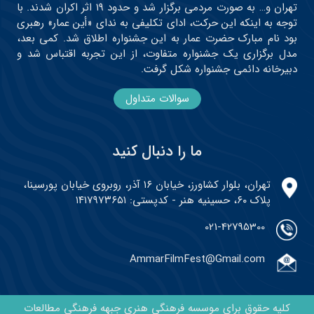
تهران و… به صورت مردمی برگزار شد و حدود ۱۹ اثر اکران شدند. با
توجه به اینکه این حرکت، ادای تکلیفی به ندای «أین عمار» رهبری
بود نام مبارک حضرت عمار به این جشنواره اطلاق شد. کمی بعد،
مدل برگزاری یک جشنواره متفاوت، از این تجربه اقتباس شد و
دبیرخانه دائمی جشنواره شکل گرفت.
سوالات متداول
ما را دنبال کنید
تهران، بلوار کشاورز، خیابان ۱۶ آذر، روبروی خیابان پورسینا،
پلاک ۶۰، حسینیه هنر - کدپستی: ۱۴۱۷۹۷۳۶۵۱
021-42795300
AmmarFilmFest@Gmail.com
کلیه حقوق برای موسسه فرهنگی هنری جبهه فرهنگی مطالعات