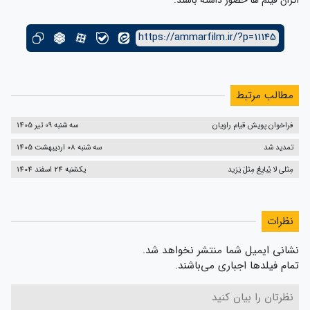
https://ammarfilm.ir/?p=11145
مطالب مرتبط
فراخوان پویش قیام راویان
سه شنبه 09 تیر 1405
تمدید شد
سه شنبه 08 اردیبهشت 1405
مِثلی لا یُبایِعُ مِثلَ یَزید
یکشنبه 24 اسفند 1404
نظرات
نشانی ایمیل شما منتشر نخواهد شد.
تمام فیلدها اجباری می‌باشند.