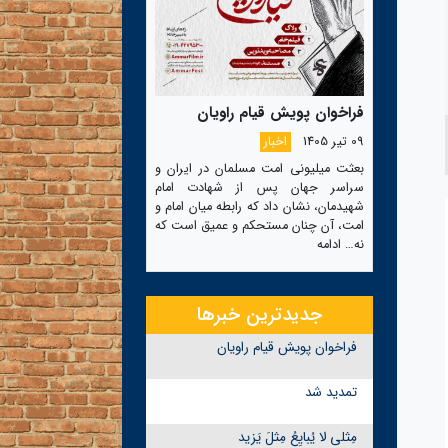
فراخوان پویش قیام راویان
09 تیر 1405
اخبار
بعثت میلیونی امت مسلمان در ایران و
سراسر جهان پس از شهادت امام
شهیدمان، نشان داد که رابطه میان امام و
امت، آن چنان مستحکم و عمیق است که
نه…
ادامه
جدیدترین خبرها
فراخوان پویش قیام راویان
تمدید شد
مِثلی لا یُبایِعُ مِثلَ یَزید