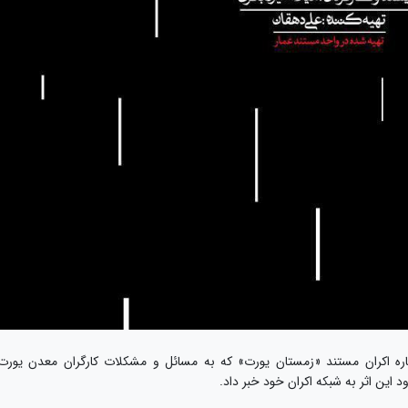
باره اکران مستند «زمستان یورت» که به مسائل و مشکلات کارگران معدن یورت
د این اثر به شبکه اکران خود خبر داد.