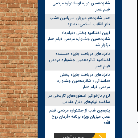
شانزدهمین دوره ازجشنواره مردمی
فیلم عمار
عمار شانزدهم میزبان سی‌امین «شب
طنز انقلاب اسلامی؛ نطنز»
آیین اختتامیه بخش «فیلم‌ما»
شانزدهمین جشنواره مردمی فیلم عمار
برگزار شد
نامزدهای دریافت جایزه «مستند»
اختتامیه شانزدهمین جشنواره مردمی
فیلم عمار
نامزدهای دریافت جایزه بخش
«داستانی» شانزدهمین جشنواره
مردمی فیلم عمار
لزوم بازخوانی اسطوره‌های تاریخی در
ساخت فیلم‌های دفاع مقدس
پنجمین شب از جشنواره مردمی فیلم
عمار، میزبان ویژه برنامه «آرمان روح
الله»
ورود به آرشیو