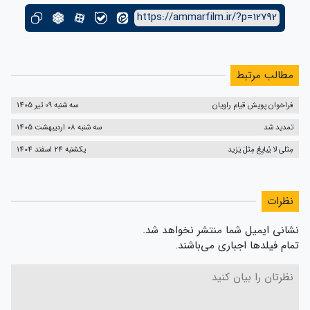
https://ammarfilm.ir/?p=12792
مطالب مرتبط
فراخوان پویش قیام راویان
سه شنبه 09 تیر 1405
تمدید شد
سه شنبه 08 اردیبهشت 1405
مِثلی لا یُبایِعُ مِثلَ یَزید
یکشنبه 24 اسفند 1404
نظرات
نشانی ایمیل شما منتشر نخواهد شد.
تمام فیلدها اجباری می‌باشند.