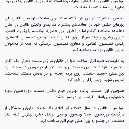
تنها میان طالبان را کارگردانی تولید کرده است که ۱۵ روز با طالبان زندگی کرد.
زمان این مستند ۵۷ دقیقه است.
محسن اسلام‌زاده در این باره گفته است: برای ساخت تنها میان طالبان طی
روزهای حضور خود در افغانستان بیشتر با مقام‌های ولایتی طالبان در استان
«هلمند» مصاحبه گرفتم اما در آخرین روز حضورم توانستم با یکی از اعضای
شورای رهبری و چند نفر از وزرای طالبان از جمله رئیس کمیسیون اقتصادی،
رئیس کمیسیون نظامی و معاون کمیسیون فرهنگی که همه از مسئولان
امارتی طالبان بودند، مصاحبه کنم.
به عقیده صاحب‌نظران ساخت تنها در طالبان در ژانر مستند بحران یک اتفاق
منحصر به فرد است. این مستند برای نخستین‌بار در نهمین دوره جشنواره
بین‌المللی «سینما حقیقت روی پرده رفت» و در بخش مستند نیمه‌بلند،
تندیس شهید آوینی را از آن خود کرد.
همچنین این مستند برنده بهترین فیلم بخش مستند دوازدهمین دوره
جشنواره بین‌المللی فیلم ماربیا در اسپانیا شد.
تنها میان طالبان در سال ۲۰۱۷ برابر اعلام نظر هیئت داوران متشکل از
مارگریت روریسون، شیلا ویلسون و دنی لونتال جایزه بهترین فیلم بلند
مستند را در جشنواره بین‌المللی فیلم آتن دریافت کرد.