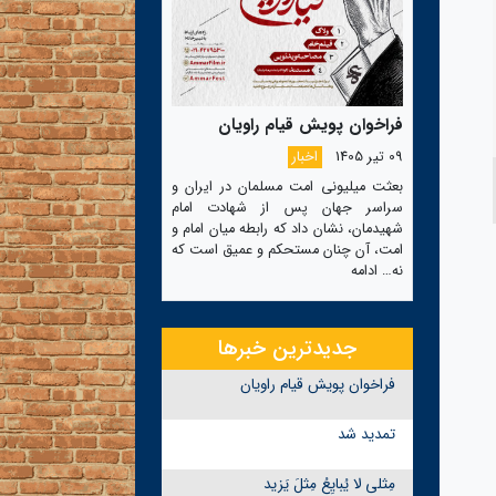
فراخوان پویش قیام راویان
09 تیر 1405
اخبار
بعثت میلیونی امت مسلمان در ایران و
سراسر جهان پس از شهادت امام
شهیدمان، نشان داد که رابطه میان امام و
امت، آن چنان مستحکم و عمیق است که
نه…
ادامه
جدیدترین خبرها
فراخوان پویش قیام راویان
تمدید شد
مِثلی لا یُبایِعُ مِثلَ یَزید