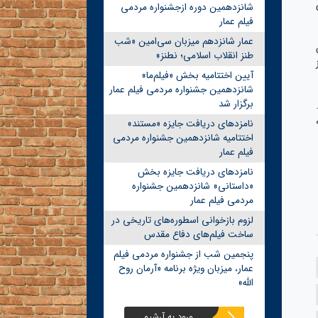
شانزدهمین دوره ازجشنواره مردمی
فیلم عمار
عمار شانزدهم میزبان سی‌امین «شب
طنز انقلاب اسلامی؛ نطنز»
آیین اختتامیه بخش «فیلم‌ما»
شانزدهمین جشنواره مردمی فیلم عمار
برگزار شد
نامزدهای دریافت جایزه «مستند»
اختتامیه شانزدهمین جشنواره مردمی
فیلم عمار
نامزدهای دریافت جایزه بخش
«داستانی» شانزدهمین جشنواره
مردمی فیلم عمار
لزوم بازخوانی اسطوره‌های تاریخی در
ساخت فیلم‌های دفاع مقدس
پنجمین شب از جشنواره مردمی فیلم
عمار، میزبان ویژه برنامه «آرمان روح
الله»
ورود به آرشیو