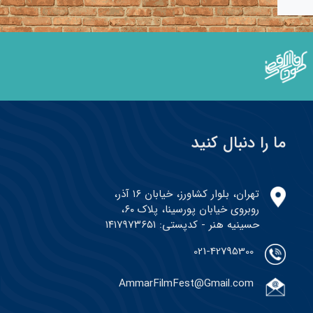
ما را دنبال کنید
تهران، بلوار کشاورز، خیابان ۱۶ آذر،
روبروی خیابان پورسینا، پلاک ۶۰،
حسینیه هنر - کدپستی: ۱۴۱۷۹۷۳۶۵۱
021-42795300
AmmarFilmFest@Gmail.com