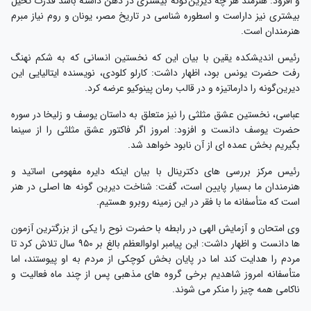
و افزود: هنرمند هر چه دیرین‌گونه بیشتری در ذهن داشته باشد قدرت تخیل
بیشتری نیز داراست و اسطوره شناسی در تاریخ مصر، یونان و روم نیاز مبرم
هنرمندان است.
رئیس اندیشکده یقین با بیان این که نخستین انسانی که به شکم نهنگ
رفت حضرت یونس بود، اظهار داشت: کارلو کلودی، نویسنده ایتالیایی این
دیرین‌گونه را دارماتیزه و در قالب رمان پینوکیو عرضه کرد.
عباسی، نخستین عشق مثلثی را نیز متعلق به داستان یوسف و زلیخا در سوره
حضرت یوسف دانست و افزود: امروز اگر فاکتور عشق مثلثی را از سینما
بگیریم بخش عمده ای از آن نابود خواهد شد.
رئیس مرکز بررسی های دکترینال با بیان اینکه دایره مفهومی اساتید و
هنرمندان ما بسیار پایین است، گفت: شناخت دیرین گونه ها اصلی در هنر
است که متأسفانه ما با فقر در این زمینه روبرو هستیم.
وی امتحان و آزمایش الهی در رابطه با حضرت نوح را یکی از بزرگترین آزمون
ها دانست و اظهار داشت: این پیامبر اولوالعظم بالغ بر ۹۵۰ سال تلاش کرد تا
مردم را هدایت کند اما در پایان بخش کوچکی از مردم به او پیوستند، اما
متأسفانه امروز شاهدیم برخی گروه های مذهبی پس از چند ماه فعالیت و
ناکامی همه چیز را منکر می شوند.