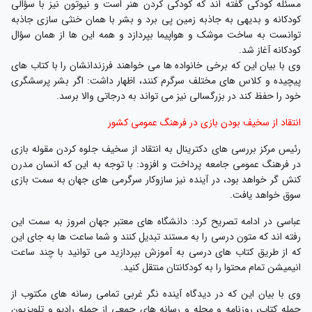
مسئله کودکی گفته اند که کودکی کردن هنر است و نیوتون نیز با سؤالی
کودکانه و بدیهی به جاذبه زمین پی برد و بشر با همان خنثی سازی جاذبه
توانست به ساخت موشک و هواپیما بپردازد و همه این ها از همان سؤال
کودکانه آغاز شد.
وی با بیان این که برخی خانواده ها می خواهند فرزندانشان را با کتاب های
پیچیده و کلاس های مختلف سرگرم کنند، اظهار داشت: اگر بشر پرسشگری
خود را حفظ کند در بزرگسالی نیز می تواند به درجاتی والا برسد.
انتقاد از سخیف بودن بازی در فرهنگ عمومی کشور
رئیس مرکز بررسی های دکترینال به انتقاد از سخیف جلوه کردن مقوله بازی
در فرهنگ عمومی جامعه پرداخت و افزود: با توجه به این که انسان مدرن
کنش گر خواهد بود، در آینده نیز سازوکار سرگرمی های جهان به سمت بازی
سوق خواهد یافت.
عباسی در ادامه تصریح کرد: دانشگاه های معتبر جهان امروز به سمت این
رفته اند که متون درسی را به مستند تبدیل کنند و شما ساعت ها به جای این
که از طریق کتاب های درسی به آموزش بپردازید می توانید با چند ساعت
انیمیشن تمام محتوا را به کودکانتان منتقل کنید.
وی با بیان این که در دیدگاه آینده نگر غربی تمامی رسانه های مکتوب از
جمله کتاب، روزنامه و مجله و رسانه های جمعی از جمله رادیو و تلویزیون