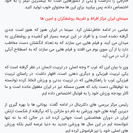
خارجی را داراست و یکی از کشورهایی است که بیشترین گیمر را به خود
اختصاص داده، پس بیایید برای این ها محتوای خوب تولید کنید.
سینمای ایران مرکز افراط و تفریط روشنفکران و لمپن ها
عباسی در ادامه خاطرنشان کرد: سینما در ایران هنوز که هنوز است جدی
گرفته نشده است و یا افراد در این عرصه بسیار اتو کشیده و روشنفکری به
میدان می آیند و فیلم هایی می سازند که به تعداد انگشتان دست مخاطب
دارد یا از آن سوی بوم می افتند و فیلم هایی می سازند که به اصطلاح آبکی
از آب در می آید.
وی با بیان این که غرب ۲ وجه اصلی در تربیت انسان در نظر گرفته است که
یکی تربیت فیزیکی و دیگری ذهنی است، اظهار داشت: در راستای تربیت
فیزیکی غرب با راهکارهایی که در تربیت بدنی و ورزش اتخاذ کرده توانسته
به توفیقاتی دست یابد که همین مسئله نیز در ایران مغفول مانده است و ما
اکثر بودجه ورزش خود را به فوتبال اختصاص داده ایم.
رئیس مرکز بررسی های دکترینال در ادامه گفت: یونانی ها با بهره گیری از
دیرین گونه های خود ورزشی به نام دو ماراتن را که برگرفته از شکست ارتش
ایران در دوران هخامنشی است جهانی کرده اند در حالی که ما نه تنها
نتوانسته ایم در این سال ها ورزشی جدید به دنیا عرضه کنیم بلکه ورزش
های اصلی خود را نیز فراموش کرده ایم.