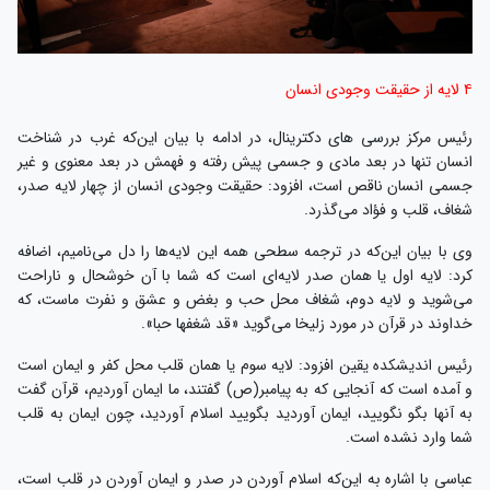
۴ لایه از حقیقت وجودی انسان
رئیس مرکز بررسی های دکترینال، در ادامه با بیان این‌که غرب در شناخت
انسان تنها در بعد مادی و جسمی پیش رفته و فهمش در بعد معنوی و غیر
جسمی انسان ناقص است، افزود: حقیقت وجودی انسان از چهار لایه صدر،
شغاف، قلب و فؤاد می‌گذرد.
وی با بیان این‌که در ترجمه سطحی همه این لایه‌ها را دل می‌نامیم، اضافه
کرد: لایه اول یا همان صدر لایه‌ای است که شما با آن خوشحال و ناراحت
می‌شوید و لایه دوم، شغاف محل حب و بغض و عشق و نفرت ماست، که
خداوند در قرآن در مورد زلیخا می‌گوید «قد شغفها حبا».
رئیس اندیشکده یقین افزود: لایه سوم یا همان قلب محل کفر و ایمان است
و آمده است که آنجایی که به پیامبر(ص) گفتند، ما ایمان آوردیم، قرآن گفت
به آنها بگو نگویید، ایمان آوردید بگویید اسلام آوردید، چون ایمان به قلب
شما وارد نشده است.
عباسی با اشاره به این‌که اسلام آوردن در صدر و ایمان آوردن در قلب است،