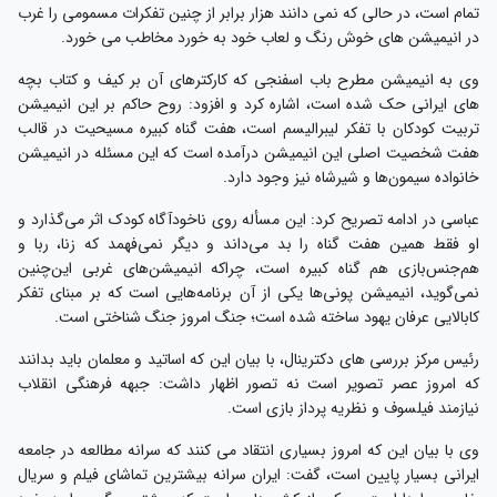
تمام است، در حالی که نمی دانند هزار برابر از چنین تفکرات مسمومی را غرب
در انیمیشن های خوش رنگ و لعاب خود به خورد مخاطب می خورد.
وی به انیمیشن مطرح باب اسفنجی که کارکترهای آن بر کیف و کتاب بچه
های ایرانی حک شده است، اشاره کرد و افزود: روح حاکم بر این انیمیشن
تربیت کودکان با تفکر لیبرالیسم است، هفت گناه کبیره مسیحیت در قالب
هفت شخصیت اصلی این انیمیشن درآمده است که این مسئله در انیمیشن
خانواده سیمون‌ها و شیرشاه نیز وجود دارد.
عباسی در ادامه تصریح کرد: این مسأله روی ناخودآگاه کودک اثر می‌گذارد و
او فقط همین هفت گناه را بد می‌داند و دیگر نمی‌فهمد که زنا، ربا و
هم‌جنس‌بازی هم گناه کبیره است، چراکه انیمیشن‌های غربی این‌چنین
نمی‌گوید، انیمیشن پونی‌ها یکی از آن برنامه‌هایی است که بر مبنای تفکر
کابالایی عرفان یهود ساخته‌ شده است؛ جنگ امروز جنگ شناختی است.
رئیس مرکز بررسی های دکترینال، با بیان این که اساتید و معلمان باید بدانند
که امروز عصر تصویر است نه تصور اظهار داشت: جبهه فرهنگی انقلاب
نیازمند فیلسوف و نظریه پرداز بازی است.
وی با بیان این که امروز بسیاری انتقاد می کنند که سرانه مطالعه در جامعه
ایرانی بسیار پایین است، گفت: ایران سرانه بیشترین تماشای فیلم و سریال