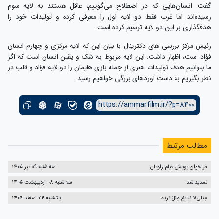
گفت: انسان‌هایی که در اصطلاح می‌گوییم، عاقل هستند به لایه سوم
رسیده‌اند اما غرب فقط دو لایه اول را معرفی کرده و تولیدات خود را
هدفگذاری بر این دو لایه ترسیم کرده است.
رئیس مرکز بررسی های دکترینال با بیان این که لایه مرکزی و چهارم انسان
فؤاد است، اظهار داشت: این لایه مربوط به شک و یقین انسان است که اگر
ما بتوانیم هدف تولیدات هنری از جمله بازی هایمان را دو لایه فؤاد و قلب در
نظر بگیریم به دست آوردهای بزرگی خواهیم رسید.
https://ammarfilm.ir/?p=8400
مطالب مرتبط
فراخوان پویش قیام راویان
سه شنبه 09 تیر 1405
تمدید شد
سه شنبه 08 اردیبهشت 1405
مِثلی لا یُبایِعُ مِثلَ یَزید
یکشنبه 24 اسفند 1404