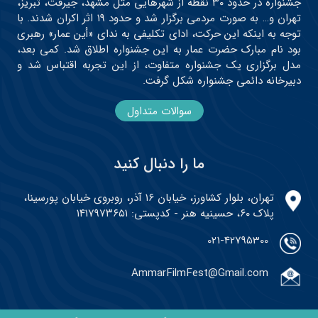
جشنواره در حدود ۳۰ نقطه از شهرهایی مثل مشهد، جیرفت، تبریز،
تهران و… به صورت مردمی برگزار شد و حدود ۱۹ اثر اکران شدند. با
توجه به اینکه این حرکت، ادای تکلیفی به ندای «أین عمار» رهبری
بود نام مبارک حضرت عمار به این جشنواره اطلاق شد. کمی بعد،
مدل برگزاری یک جشنواره متفاوت، از این تجربه اقتباس شد و
دبیرخانه دائمی جشنواره شکل گرفت.
سوالات متداول
ما را دنبال کنید
تهران، بلوار کشاورز، خیابان ۱۶ آذر، روبروی خیابان پورسینا،
پلاک ۶۰، حسینیه هنر - کدپستی: ۱۴۱۷۹۷۳۶۵۱
021-42795300
AmmarFilmFest@Gmail.com