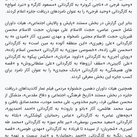
«وحید فرجی »، «ناجی کرونر» به کارگردانی «مسعود کارگر» و «نبرد امواج»
به کارگردانی «وحید فرجی» را به عنوان نامزدهای دریافت جایزه اعلام کردند.
بنابر این گزارش در بخش مستند «پایش و پالایش اجتماعی»، هیات داوران
شامل حسن عباسی، حجت الاسلام علی مهدیان، حجت الاسلام محسن
قنبریان، حجت الاسلام مجتبی نامخواه و مهدی نصیری، آثار «امیدی ه» به
کارگردانی «علی زهیری»، «این منطقه آلوده به مین است» به کارگردانی
«محسن نقی زاده»، «خصوصی سوزی» به کارگردانی «محسن اسلام زاده»،
«رویای آجری» به کارگردانی «داوود مرادیان»، «سایکس پیکو» به کارگردانی
«علی گایینی»، «سقف آرز‌وها» به کارگردانی «علی سلطانی‌وش» و «قصه
های همیشگی» به کارگردانی «بابک مجیدی» را به عنوان آثار نامزد برای
کسب جایزه این بخش معرفی کردند.
همچنین هیات داوران دهمین جشنواره مردمی فیلم عمار کاندیداهای دریافت
جایزه در بخش مستند «تاریخ فرهنگی، اجتماعی و دفاع مقدس»، متشکل از
محسن صفایی فرد، رحیم مخدومی، علی محمد مودب، محمدصادق باطنی و
سید محمد هاشمی، آثار «بانو و باروت» به کارگردانی «احمد احمدپور»،
«بچه‌های عباس» به کارگردانی «عباس رحمانیان کوشککی»، «بلتا» به
کارگردانی «سعید محسن یوسفی»، «بیر عالم سوز» به کارگردانی «محمد طه
امیری»، «شجریان؛ از سپیده تا فریاد» به کارگردانی «مهدی طوسی»، «قصه
توپ رنگ» به کارگردانی «احمد رحمانیان» و «نبرد بیست و نهم» به