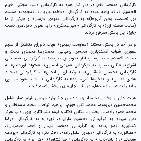
کارگردانی «محمد ثقفی»، «در کنار هم» به کارگردانی «سید مجتبی خیام
الحسینی»، «دریاچه امید» به کارگردانی «فاطمه مرزبان»، «مجموعه مستند
نور (قسمت وطن آرزوها)» به کارگردانی «مهدی فارسی» و «یکی از ما
(سایت هسته ای)» به کارگردانی «امیر عسگری» را به عنوان نامزدهای کسب
جایزه این بخش معرفی کردند.
و در آخر در بخش مستند «مقاومت جهانی» هیات داوران متشکل از سلیم
غفوری، شهاب اسفندیاری، محسن برمهانی، محمدرضا محمدی نجات و
حجت الاسلام احمد رهدار، آثار «اتوبوس مدرسه» به کارگردانی «مصطفی
اشراق»، «آقای تغییر» به کارگردانی «مهدی انصاری»، «متولد اورشلیم» به
کارگردانی «حسین شمقدری»، «مرثیه ای از انجیل» به کارگردانی «محمد
هادی نعمتی» و «نخل‌ها نمی‌میرند» به کارگردانی «سید مسعود موسوی
والا» را به عنوان نامزدهای دریافت جایزه این بخش اعلام کردند.
هیات داوران بخش «داستانی»، دهمین جشنواره مردمی فیلم عمار شامل
محمدحسین نیرومند، محمد تقی فهیم، ابراهیم فیاض، سعید مستغاثی و
محمد حمزه زاده، در بخش داستانی کوتاه و نیمه بلند آثاری چون «آب هرگز
نمی میرد» به کارگردانی «حسین دارابی»، «پرواز» به کارگردانی «رضا
کشاورز»، «دو بنده» به کارگردانی «محمد پایدار و احمد حیدریان»،
«فضانورد» به کارگردانی «مهدی افضل زاده»، «فکر بکر» به کارگردانی «یوسف
سبحانی»، « ناهارترین» به کارگردانی «رضا کشاورز»، «هر روز» به کارگردانی