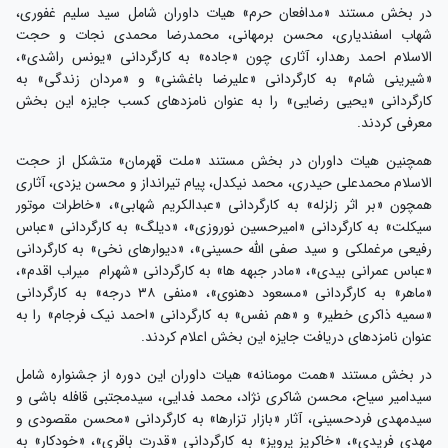
در بخش مستند «مدافعان حرم» هیات داوران شامل سید سلیم غفوری،
شهاب اسفندیاری، محسن برمهانی، محمدرضا محمدی نجات و حجت
الاسلام احمد رهدار، آثاری چون «جاده» به کارگردانی «یونس راشدی»،
«شیرینی شام» به کارگردانی «علیرضا باغشنی» و «مردان زندگی» به
کارگردانی «یحیی رضایی» را به عنوان نامزدهای کسب جایزه این بخش
معرفی کردند.
همچنین هیات داوران در بخش مستند «ملت قهرمان» متشکل از حجت
الاسلام محمدعلی حیدری، محمد نیکدل، پیام تیرانداز و محسن یزدی، آثاری
همچون «بر اثر زلزله» به کارگردانی «عبدالکریم شهابی»، «خاطرات موتور
سیکلت» به کارگردانی «امیرحسین نوروزی»، «دیلگ» به کارگردانی «عباس
رفیعی مرغملکی و سید صفی الله حسینی»، «دیوارهای نخی» به کارگردانی
«عباس عمرانی بیدی»، «مادر جبهه ها» به کارگردانی «شهرام میراب اقدم»،
«ماهر» به کارگردانی «مسعود دهنوی»، «منفی ۳۸ درجه» به کارگردانی
«سمیه ذاکری خطیر» و «هم نفس» به کارگردانی «احمد نیک فرجام» را به
عنوان نامزدهای دریافت جایزه این بخش اعلام کردند.
در بخش مستند «همت مومنانه» هیات داوران این دوره از جشنواره شامل
سیدامیر سیاح، محسن شاکری نژاد، محمد فدایی، سیدمجتبی قافله باشی و
سیدمهدی فردحسینی، آثار «بازار تزارها» به کارگردانی «محسن مقصودی و
مهدی فریدی»، «خاکریز پرویز» به کارگردانی «قدرت باقری»، «خودکار» به