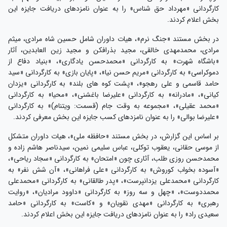
کارگردانی «مهرداد حق شناس» را به عنوان نامزدهای دریافت جایزه این
بخش اعلام کردند.
در بخش مستند «جنگ نرم»، هیات داوران شامل حسین شاه مرادی، میثم
مرادی، محمدمهدی خالقی، مجید بذرافکن و مجید زین العابدین، آثار
«باشگاه شهرت» به کارگردانی «محمدحسن یادگاری»، «بنیاد دفاع از
دموکراسی» به کارگردانی «مریم حسن نیا»، «پایان بازی» به کارگردانی «سید
حامد قاسمی و علی رهجو»، «پشت کوه های بلند» به کارگردانی «یزدان
کیانی»، «مادرانه» به کارگردانی «علیرضا باغشنی»، «محیا» به کارگردانی
«محمد عقیلی»، «مجموعه به وقت جام (قسمت: ویتنام)» به کارگردانی
«علیرضا بوالی» را به عنوان نامزدهای کسب جایزه این بخش معرفی کردند.
بر اساس این گزارش، در بخش مستند «حافظه ملی»، هیات داوران متشکل
از موسی حقانی، یعقوب توکلی، عباس سلیمی نمین، سیدناصر هاشم زاده و
محمدحسن روزی طلب، آثاری چون «امتحان» به کارگردانی «سجاد ریاحی»،
«آسوده بخواب کوروش» به کارگردانی «علی فراهانی»، «آن شش نفر» به
کارگردانی «محمدعلی یزدانپرست»، «پدر طالقانی» به کارگردانی «محمدعلی
محمددوست»، «چهل و سه روز» به کارگردانی «داوود مرادیان»، «روایت
رهبری» به کارگردانی «مهدی نقویان» و «کاست» به کارگردانی «حامد
سعیدی راد» را به عنوان نامزدهای دریافت جایزه این بخش اعلام کردند.