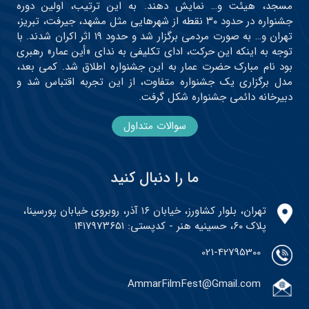
مسجد، هیئت و… نمایش دهند. به این ترتیب، اولین دوره
جشنواره در حدود ۳۰ نقطه از شهرهایی مثل مشهد، جیرفت، تبریز،
تهران و… به صورت مردمی برگزار شد و حدود ۱۹ اثر اکران شدند. با
توجه به اینکه این حرکت، ادای تکلیفی به ندای «أین عمار» رهبری
بود نام مبارک حضرت عمار به این جشنواره اطلاق شد. کمی بعد،
مدل برگزاری یک جشنواره متفاوت، از این تجربه اقتباس شد و
دبیرخانه دائمی جشنواره شکل گرفت.
سوالات متداول
ما را دنبال کنید
تهران، بلوار کشاورز، خیابان ۱۶ آذر، روبروی خیابان پورسینا،
پلاک ۶۰، حسینیه هنر - کدپستی: ۱۴۱۷۹۷۳۶۵۱
021-42795300
AmmarFilmFest@Gmail.com