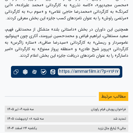
«محسن مجیدپور»، «کاسه نذری» به کارگردانی «محمد علیزاده»، «آبی
کمرنگ» به کارگردانی «محمدرضا حاجی غلامی» و «سوم ب» به کارگردانی
«مرتضی راوش» را به عنوان نامزدهای کسب جایزه این بخش معرفی کردند.
همچنین این داوران در بخش «داستانی بلند» متشکل از محمدتقی فهیم،
سعید مستغاثی، ابراهیم فیاض و محمدحسین نیرومند، آثاری چون «پینوکیو،
عاموسردار و ریسلی» به کارگردانی «سیدرضا صافی»، «ستاره زاگرس» به
کارگردانی «پرویز شیخ طادی» و «منطقه پرواز ممنوع» به کارگردانی «امیر
داسارگر» را به عنوان نامزدهای دریافت جایزه این بخش اعلام کردند.
https://ammarfilm.ir/?p=21617
مطالب مرتبط
فراخوان پویش قیام راویان
سه شنبه 09 تیر 1405
تمدید شد
سه شنبه 08 اردیبهشت 1405
مِثلی لا یُبایِعُ مِثلَ یَزید
یکشنبه 24 اسفند 1404