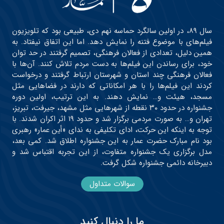
سال ۸۹، در اولین سالگرد حماسه نهم دی، طبیعی بود که تلویزیون
فیلم‌های با موضوع فتنه را نمایش دهد. اما این اتفاق نیفتاد. به
همین دلیل، تعدادی از فعالان فرهنگی، تصمیم گرفتند در حد توان
خود، برای رساندن این فیلم‌ها به دست مردم تلاش کنند. آن‌ها با
فعالان فرهنگی چند استان و شهرستان ارتباط گرفتند و درخواست
کردند این فیلم‌ها را با هر امکاناتی که دارند در فضاهایی مثل
مسجد، هیئت و… نمایش دهند. به این ترتیب، اولین دوره
جشنواره در حدود ۳۰ نقطه از شهرهایی مثل مشهد، جیرفت، تبریز،
تهران و… به صورت مردمی برگزار شد و حدود ۱۹ اثر اکران شدند. با
توجه به اینکه این حرکت، ادای تکلیفی به ندای «أین عمار» رهبری
بود نام مبارک حضرت عمار به این جشنواره اطلاق شد. کمی بعد،
مدل برگزاری یک جشنواره متفاوت، از این تجربه اقتباس شد و
دبیرخانه دائمی جشنواره شکل گرفت.
سوالات متداول
ما را دنبال کنید