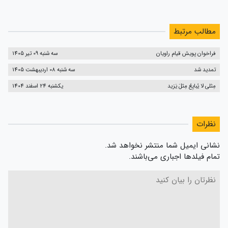
مطالب مرتبط
فراخوان پویش قیام راویان
سه شنبه 09 تیر 1405
تمدید شد
سه شنبه 08 اردیبهشت 1405
مِثلی لا یُبایِعُ مِثلَ یَزید
یکشنبه 24 اسفند 1404
نظرات
نشانی ایمیل شما منتشر نخواهد شد.
تمام فیلدها اجباری می‌باشند.