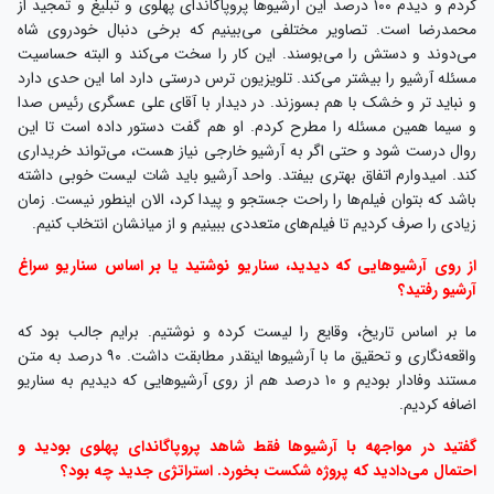
کردم و دیدم ۱۰۰ درصد این آرشیوها پروپاگاندای پهلوی و تبلیغ و تمجید از
محمدرضا است. تصاویر مختلفی می‌بینیم که برخی دنبال خودروی شاه
می‌دوند و دستش را می‌بوسند. این کار را سخت می‌کند و البته حساسیت
مسئله آرشیو را بیشتر می‌کند. تلویزیون ترس درستی دارد اما این حدی دارد
و نباید تر و خشک با هم بسوزند. در دیدار با آقای علی عسگری رئیس صدا
و سیما همین مسئله را مطرح کردم. او هم گفت دستور داده است تا این
روال درست شود و حتی اگر به آرشیو خارجی نیاز هست،‌ می‌تواند خریداری
کند. امیدوارم اتفاق بهتری بیفتد. واحد آرشیو باید شات لیست خوبی داشته
باشد که بتوان فیلم‌ها را راحت جستجو و پیدا کرد، الان اینطور نیست. زمان
زیادی را صرف کردیم تا فیلم‌های متعددی ببینیم و از میانشان انتخاب کنیم.
از روی آرشیوهایی که دیدید، سناریو نوشتید یا بر اساس سناریو سراغ
آرشیو رفتید؟
ما بر اساس تاریخ، وقایع را لیست کرده و نوشتیم. برایم جالب بود که
واقعه‌نگاری و تحقیق ما با آرشیوها اینقدر مطابقت داشت. ۹۰ درصد به متن
مستند وفادار بودیم و ۱۰ درصد هم از روی آرشیوهایی که دیدیم به سناریو
اضافه کردیم.
گفتید در مواجهه با آرشیوها فقط شاهد پروپاگاندای پهلوی بودید و
احتمال می‌دادید که پروژه شکست بخورد. استراتژی جدید چه بود؟