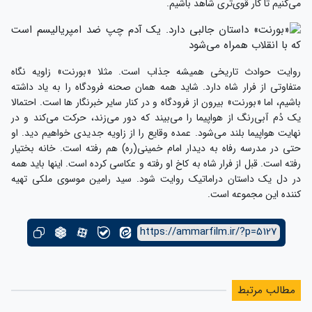
در دل یک داستان دراماتیک روایت شود. سید رامین موسوى ملکى تهیه
کننده این مجموعه است.
https://ammarfilm.ir/?p=5127
مطالب مرتبط
فراخوان پویش قیام راویان
سه شنبه 09 تیر 1405
تمدید شد
سه شنبه 08 اردیبهشت 1405
مِثلی لا یُبایِعُ مِثلَ یَزید
یکشنبه 24 اسفند 1404
نظرات
نشانی ایمیل شما منتشر نخواهد شد.
تمام فیلدها اجباری می‌باشند.