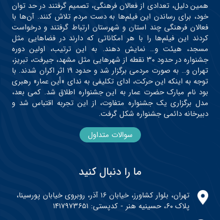
سوالات متداول
ما را دنبال کنید
تهران، بلوار کشاورز، خیابان ۱۶ آذر، روبروی خیابان پورسینا،
پلاک ۶۰، حسینیه هنر - کدپستی: ۱۴۱۷۹۷۳۶۵۱
021-42795300
AmmarFilmFest@Gmail.com
کلیه حقوق برای موسسه فرهنگی هنری جبهه فرهنگی مطالعات
انقلاب اسلامی محفوظ است.