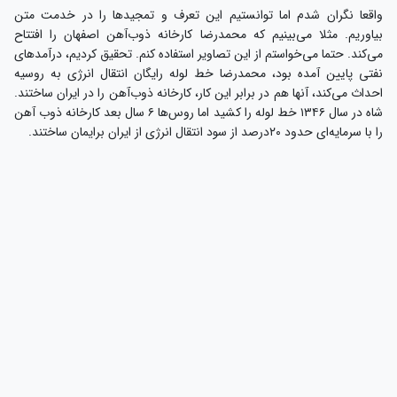
واقعا نگران شدم اما توانستیم این تعرف و تمجیدها را در خدمت متن
بیاوریم. مثلا می‌بینیم که محمدرضا کارخانه ذوب‌آهن اصفهان را افتتاح
می‌کند. حتما می‌خواستم از این تصاویر استفاده کنم. تحقیق کردیم، درآمدهای
نفتی پایین آمده بود، محمدرضا خط لوله رایگان انتقال انرژی به روسیه
احداث می‌کند، آنها هم در برابر این کار، کارخانه ذوب‌آهن را در ایران ساختند.
شاه در سال ۱۳۴۶ خط لوله را کشید اما روس‌ها ۶ سال بعد کارخانه ذوب آهن
را با سرمایه‌ای حدود ۲۰درصد از سود انتقال انرژی از ایران برایمان ساختند.
ذوب آهن در آن مقطع هیچ سوددهی نداشت و حتی واردات آهن ارزان‌تر از
تولید بود. کارخانه بدون نگاه کارشناسی در وسط بیابانی احداث شده بود که
آب، برق و گاز نداشت و حمل‌ونقل مشکل اساسی داشت. همه این هزینه‌ها
باعث می‌شد فولاد وارداتی ارزان‌تر تمام شود. خب ما همه اینها را گفتیم و
بعد تصاویر شکوهمند افتتاح کارخانه را هم نمایش دادیم!
بعد از انقلاب بود که بسترهای بیشتری مثل خطوط ریلی اطراف کارخانه
شکل گرفت و آن را سر و سامان داد.
اصولم را به‌خاطر خاکستری‌ها کنار نمی‌گذارم/ «همه» مخاطب فیلم خوب