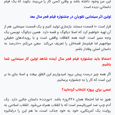
باشیم.
اگر همه چیز درست پیش برود امیدواریم این اتفاق بیفتد و اصلا بنای ما بر
این است که کار را به جشنواره برسانیم.
ا
سمی برای پروژه انتخاب کرده‌اید؟
هنوز نه اما احتمالا همان «۴۴روز» باشد. «بورنت» داستان جالبی دارد. یک
آدم چپ ضد امپریالیسم است که با انقلاب همراه می‌شود. انقلاب اسلامی به
روایت یک آمریکایی، خود به خود جذاب است، ما هم این را دراماتیزه
می‌کنیم تا کار قوی‌تری شاهد باشیم.
روایت حوادث تاریخی همیشه جذاب است. مثلا «بورنت» زاویه نگاه
متفاوتی از فرار شاه دارد. شاید همه همان صحنه فرودگاه را به یاد داشته
باشیم، اما «بورنت» بیرون از فرودگاه و در کنار سایر خبرنگار ها است. احتمالا
یک دُم آبی‌رنگ از هواپیما را می‌بیند که دور می‌زند، حرکت می‌کند و در
نهایت هواپیما بلند می‌شود. عمده وقایع را از زاویه جدیدی خواهیم دید. او
حتی در مدرسه رفاه به دیدار امام خمینی(ره) هم رفته است. خانه بختیار
رفته است. قبل از فرار شاه به کاخ او رفته و عکاسی کرده است. اینها باید همه