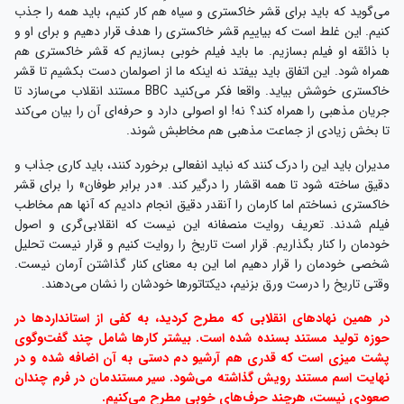
فیلم شدند. تعریف روایت منصفانه این نیست که انقلابی‌گری و اصول
خودمان را کنار بگذاریم. قرار است تاریخ را روایت کنیم و قرار نیست تحلیل
شخصی خودمان را قرار دهیم اما این به معنای کنار گذاشتن آرمان نیست.
وقتی تاریخ را درست ورق بزنیم، دیکتاتورها خودشان را نشان می‌دهند.
در همین نهادهای انقلابی که مطرح کردید، به کفی از استانداردها در
حوزه تولید مستند بسنده شده است. بیشتر کارها شامل چند گفت‌‍وگوی
پشت میزی است که قدری هم آرشیو دم دستی به آن اضافه شده و در
نهایت اسم مستند رویش گذاشته می‌شود. سیر مستندمان در فرم چندان
صعودی نیست، هرچند حرف‌های خوبی مطرح می‌کنیم.
من هم منتقد این جریان ساختِ بی‌حساب و کتاب هستم، کمیت که مهم
نیست. در این ۳۰، ۴۰ سال تلویزیون داشت این کمیت را تامین می‌کرد اما
خب کیفیت خیلی مهم است.
من از رویش‌های فتنه۸۸ هستم
این مرحله‌ای است که باید از آن عبور کنیم. فعالیت نیروهای انقلابی و متعهد
در حوزه رسانه تا قبل از سال ۱۳۸۸ جدی نبود اما بعد از آن شروع کردیم. در
کنار ریزش‌های این جریان، رویش‌های فراوانی هم داشتیم که خود من یکی از
همان رویش‌ها هستم. در آن سال‌ها کارهایمان به واسطه جشنواره عمار دیده
شد و آرام آرام پیش آمدیم.