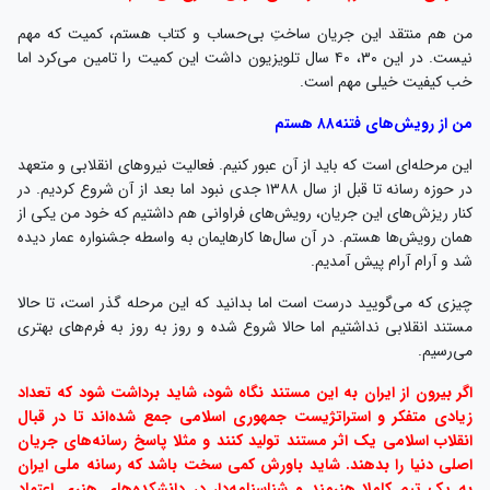
چیزی که می‌گویید درست است اما بدانید که این مرحله گذر است، تا حالا
مستند انقلابی نداشتیم اما حالا شروع شده و روز به روز به فرم‌های بهتری
می‌رسیم.
اگر بیرون از ایران به این مستند نگاه شود، شاید برداشت شود که تعداد
زیادی متفکر و استراتژیست جمهوری اسلامی جمع شده‌اند تا در قبال
انقلاب اسلامی یک اثر مستند تولید کنند و مثلا پاسخ رسانه‌های جریان
اصلی دنیا را بدهند. شاید باورش کمی سخت باشد که رسانه ملی ایران
به یک تیم کاملا هنرمند و شناسنامه‌دار در دانشکده‌های هنری اعتماد
کامل کرده و پرداختن به موضوع مهم «انقلاب» را به آنها واگذار کرده است.
این مهم است که باور کنیم هنر متعهد نتیجه اعتماد به همین جوان‌ها
است.
شهید آوینی جمله‌ای دارد که می‌گوید اگر پرورش نیروی انسانی متعهد و
انقلابی را کنار بگذاریم، ناچار سراغ کسانی خواهیم رفت که هیچ نسبتی با
ارزش‌های انقلاب ندارند. من واقعا الان کار خاصی نمی‌کنم، مثل همه وارد
دانشگاه شدم، کارگردانی خواندم و حالا فیلمی که می‌سازم بر اساس درونیات
و اعتقاداتم است. اگر افراد دغدغه‌مند بتوانند در حوزه رسانه متخصص شوند،
شاهد اتفاق بزرگی خواهیم بود.