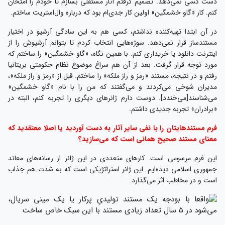
دست کسی نمی‌دهد. تصمیم گرفتم آثار مستقلی بسازم تا خودم را امتحان
کنم. کار «گاو خشمگین» اولین کار جدی‌ام بود که درباره وال‌استریت ساختم.
در آن ابتدا تهیه‌کننده نداشتم، کسی هم به این سادگی آرشیو در اختیار
مستندساز قرار نمی‌دهد. سوژه‌هایی انتخاب کردم تا بتوانم آرشیوش را از
اینترنت دانلود یا خریداری کنم. با همین نگاه، «گاو خشمگین» را ساختم که
مورد توجه قرار گرفت. بعد از آن هم سراغ موضوع نظام حکومتی بریتانیا
رفتم و در نتیجه، مستند «رمز و راز ملکه» را ساختم. قبل از «رمز و راز ملکه»،
مدیران شوخی می‌کردند و می‌گفتند که من را با نام «گاو خشمگین»
می‌شناسند[می‌خندد]. دوست دارم ژانرهای دیگری را تجربه کنم، البته در
«برادران» تجربه جدیدی داشتم.
فرم مستندهایتان را با نفی سایر آثار به دست آوردید یا اصلا معتقدید که
معنای مستند صحیح همانی است که می‌سازید؟
این فرم مرسومی است. کارهای متعددی در این ژانر از رسانه‌های معاند
جمهوری اسلامی دیده‌ایم. این ژانر استراتژیکی است که به شدت هم جذاب
است و در مخاطب اثر می‌گذارد.