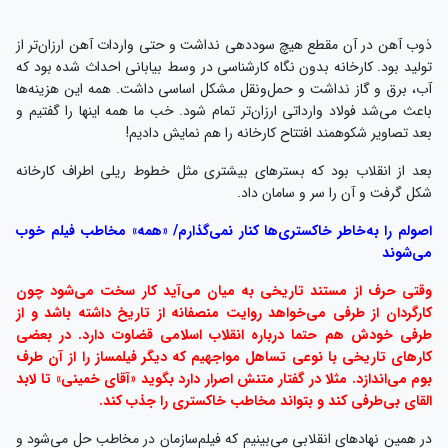
می‌شوند
وقتی حرف از مستند تاریخی به میان می‌آید کار سخت می‌شود چون
کارگردان از طرفی می‌خواهد روایت منصفانه از تاریخ داشته باشد و از
طرفی خودش هم حتما درباره انقلاب اسلامی قضاوت دارد. در بعضی
کارهای تاریخی با نوعی تساهل مواجهیم که دیگر فیلمساز را از آن طرف
بوم می‌اندازد. مثلا در گفتار متنش اصرار دارد بگوید «آقای خمینی» تا لابد
القای بی‌طرفی کند و بتواند مخاطب خاکستری را جذب کند.
در همین نهادهای انقلابی می‌بینیم که فیلم‌سازِمان در مخاطب حل می‌شود و
می‌گوید که باید برای قشر خاکستری و سیاه هم کار کنیم، باید همه را جذب
کنیم. این غلط است که بیاییم قشر خاکستری را هدف قرار دهیم و برای او و
با ذائقه او فیلم بسازیم. ما باید فیلم خوبی بسازیم که قشر خاکستری هم
همراه شود. این اتفاق باید بیفتد نه اینکه ما از اصولمان دست بکشیم تا قشر
خاکستری خوشش بیاید. واقعا فکر می‌کنید BBC مستند انقلاب می‌سازد تا
جریان مذهبی را همراه کند؟ نه! او اصولی دارد و حرفه‌ای آن را بیان می‌کند
تا بخش زیادی از جماعت مذهبی هم مخاطبش شوند.
مدیران باید این را درک کنند که نباید انفعالی برخورد کنند، باید کاری جذاب و
دقیق ساخته شود تا همه اقشار را درگیر کند. «در برابر طوفان» را برای قشر
خاکستری نساختم اما کارمان را آنقدر دقیق انجام دادیم که آنها هم مخاطب