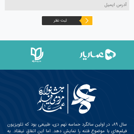
سال ۸۹، در اولین سالگرد حماسه نهم دی، طبیعی بود که تلویزیون
فیلم‌های با موضوع فتنه را نمایش دهد. اما این اتفاق نیفتاد. به
همین دلیل، تعدادی از فعالان فرهنگی، تصمیم گرفتند در حد توان
خود، برای رساندن این فیلم‌ها به دست مردم تلاش کنند. آن‌ها با
فعالان فرهنگی چند استان و شهرستان ارتباط گرفتند و درخواست
کردند این فیلم‌ها را با هر امکاناتی که دارند در فضاهایی مثل
مسجد، هیئت و… نمایش دهند. به این ترتیب، اولین دوره
جشنواره در حدود ۳۰ نقطه از شهرهایی مثل مشهد، جیرفت، تبریز،
تهران و… به صورت مردمی برگزار شد و حدود ۱۹ اثر اکران شدند. با
توجه به اینکه این حرکت، ادای تکلیفی به ندای «أین عمار» رهبری
بود نام مبارک حضرت عمار به این جشنواره اطلاق شد. کمی بعد،
مدل برگزاری یک جشنواره متفاوت، از این تجربه اقتباس شد و
دبیرخانه دائمی جشنواره شکل گرفت.