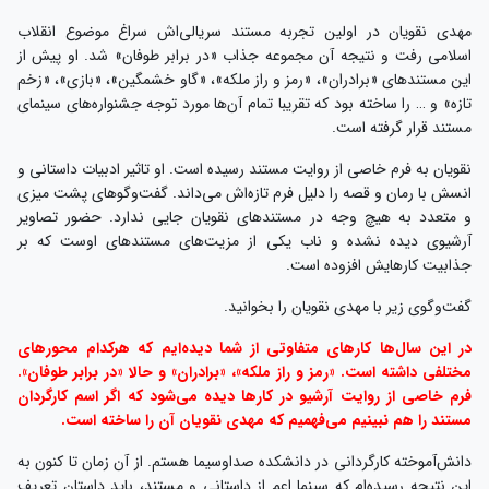
مهدی نقویان در اولین تجربه مستند سریالی‌اش سراغ موضوع انقلاب
اسلامی رفت و نتیجه آن مجموعه جذاب «در برابر طوفان» شد. او پیش از
این مستندهای «برادران»، «رمز و راز ملکه»، «گاو خشمگین»، «بازی»، «زخم
تازه» و … را ساخته بود که تقریبا تمام آن‌ها مورد توجه جشنواره‌های سینمای
مستند قرار گرفته است.
نقویان به فرم خاصی از روایت مستند رسیده است. او تاثیر ادبیات داستانی و
انسش با رمان و قصه را دلیل فرم تازه‌اش می‌داند. گفت‌وگوهای پشت میزی
و متعدد به هیچ وجه در مستندهای نقویان جایی ندارد. حضور تصاویر
آرشیوی دیده نشده و ناب یکی از مزیت‌های مستندهای اوست که بر
جذابیت کارهایش افزوده است.
گفت‌وگوی زیر با مهدی نقویان را بخوانید.
در این سال‌ها کارهای متفاوتی از شما دیده‌ایم که هرکدام محورهای
مختلفی داشته است. «رمز و راز ملکه»، «برادران» و حالا «در برابر طوفان».
فرم خاصی از روایت آرشیو در کارها دیده می‌شود که اگر اسم کارگردان
مستند را هم نبینیم می‌فهمیم که مهدی نقویان آن را ساخته است.
دانش‌آموخته کارگردانی در دانشکده صداوسیما هستم. از آن زمان تا کنون به
این نتیجه رسیده‌ام که سینما اعم از داستانی و مستند، باید داستان تعریف