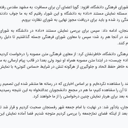
شورای فرهنگی دانشگاه، افزود: گویا اعضای آن برای مسافرت به مشهد مقدس رفته
 مسئله نمایش مستند «داد» به دانشگاه و این شوراء رفتیم که به ما جواب دادند
ی رد شده و باید برای دریافت مجوز نهایی به شورای نظارت برویم.
جان، ادامه داد: سپس برای بررسی نمایش مستند «داد» در دانشگاه به شورای
ند در آنجا هم رد شد؛ سپس با معاون شورای فرهنگی جسله گذاشتیم تا دلیل رد
 کنند.
هنگی دانشگاه، خاطرنشان کرد: از معاون فرهنگی متن مصوبه را درخواست کردیم
اد» چیست؛ در ابتدا متن مصوبه همراه او نبود ولی بعدا در قالب پیام ارسالی به ما
 «به خاطر حفظ اتحاد و جلوگیری از هرگونه تنش در شرایط حساس کنونی» با نمایش
ند را مشاهده نکرده‌ایم و بر اساس اخباری که در رسانه ها منتشر شده این تصمیم را
 تا آن را مشاهده کنیم؛ ما هم در مجمع دانشجویان عدالتخواه به این نتیجه رسیدیم
 به بعد برای هربار نمایش چنین درخواستی را از ما خواهند کرد.
ن، یادآور شد: در نهایت با امام جمعه شهر رفسنجان صحبت کردیم و قرار شد تا
عد از اینکه فضای نمازجمعه را بررسی کردیم متوجه شدیم فضا آماده نمایش این