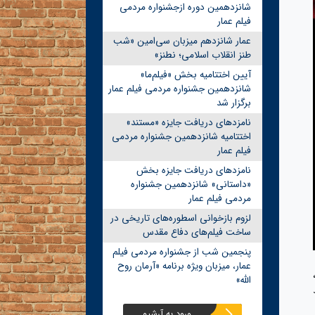
شانزدهمین دوره ازجشنواره مردمی
فیلم عمار
عمار شانزدهم میزبان سی‌امین «شب
طنز انقلاب اسلامی؛ نطنز»
آیین اختتامیه بخش «فیلم‌ما»
شانزدهمین جشنواره مردمی فیلم عمار
برگزار شد
نامزدهای دریافت جایزه «مستند»
اختتامیه شانزدهمین جشنواره مردمی
فیلم عمار
نامزدهای دریافت جایزه بخش
«داستانی» شانزدهمین جشنواره
مردمی فیلم عمار
لزوم بازخوانی اسطوره‌های تاریخی در
ساخت فیلم‌های دفاع مقدس
پنجمین شب از جشنواره مردمی فیلم
عمار، میزبان ویژه برنامه «آرمان روح
الله»
ورود به آرشیو