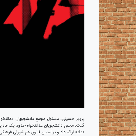
پرویز حسینی، مسئول مجمع دانشجویان عدالتخواه
گفت: مجمع دانشجویان عدالتخواه حدود یک ماه پیش
«داد» ارائه داد و بر اساس قانون هم شورای فرهنگ