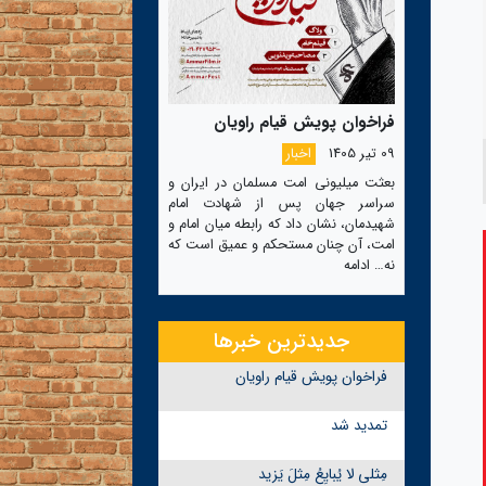
فراخوان پویش قیام راویان
09 تیر 1405
اخبار
بعثت میلیونی امت مسلمان در ایران و
سراسر جهان پس از شهادت امام
شهیدمان، نشان داد که رابطه میان امام و
امت، آن چنان مستحکم و عمیق است که
نه…
ادامه
جدیدترین خبرها
فراخوان پویش قیام راویان
تمدید شد
مِثلی لا یُبایِعُ مِثلَ یَزید