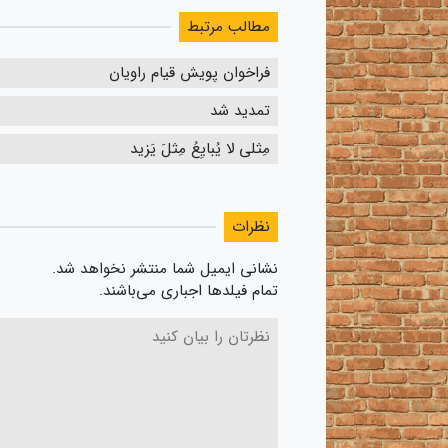
مطالب مرتبط
فراخوان پویش قیام راویان
تمدید شد
مِثلی لا یُبایِعُ مِثلَ یَزید
نظرات
نشانی ایمیل شما منتشر نخواهد شد.
تمام فیلدها اجباری می‌باشند.