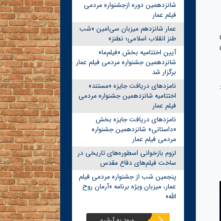
شانزدهمین دوره ازجشنواره مردمی
فیلم عمار
عمار شانزدهم میزبان سی‌امین «شب
طنز انقلاب اسلامی؛ نطنز»
آیین اختتامیه بخش «فیلم‌ما»
شانزدهمین جشنواره مردمی فیلم عمار
برگزار شد
نامزدهای دریافت جایزه «مستند»
اختتامیه شانزدهمین جشنواره مردمی
فیلم عمار
نامزدهای دریافت جایزه بخش
«داستانی» شانزدهمین جشنواره
مردمی فیلم عمار
لزوم بازخوانی اسطوره‌های تاریخی در
ساخت فیلم‌های دفاع مقدس
پنجمین شب از جشنواره مردمی فیلم
عمار، میزبان ویژه برنامه «آرمان روح
الله»
ورود به آرشیو