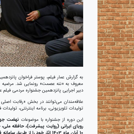
به گزارش عمار فیلم، پوستر فراخوان پانزدهم
معروف به «ننه عصمت» رونمایی شد. مرضیه ه
دبیر اجرایی پانزدهمین جشنواره مردمی فیلم عما
علاقه‌مندان می‌توانند در بخش «رقابت اصلی ج
تولیدات تلویزیونی، برنامه اینترنتی، تولیدا
این دوره از جشنواره با موضوعات
نهضت جهان
رویای ایرانی (روایت پیشرفت)، حافظه ملی، ج
10 آبان ماه 1403 اثار خود را از طریق سامانه فانوس