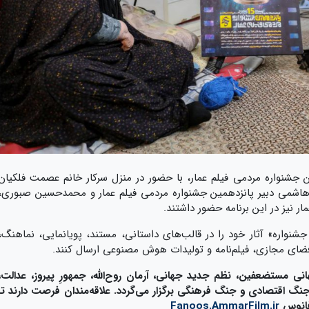
ین جشنواره مردمی فیلم عمار، با حضور در منزل سرکار خانم عصمت فلکیان
اشمی دبیر پانزدهمین جشنواره مردمی فیلم عمار و محمدحسین صبوری،
ر نیز در این برنامه حضور داشتند.
شنواره» آثار خود را در قالب‌های داستانی، مستند، پویانمایی، نماهنگ،
ت فضای مجازی، فیلم‌نامه و تولیدات هوش مصنوعی ارسال کنند.
ی مستضعفین، نظم جدید جهانی، آرمان روح‌الله، جمهورِ پیروز، عدالت،
نگ اقتصادی و جنگ فرهنگی برگزار می‌گردد. علاقه‌مندان فرصت دارند تا
Fanoos.AmmarFilm.ir