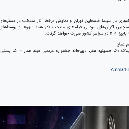
ضوری در سینما فلسطین تهران و نمایش برخط آثار منتخب در بسترهای
برگزار خواهد شد. همچنین اکران‌های مردمی فیلم‌های منتخب (در همة شهرها و روستاهای
 عمار:
نشانی: تهران، بلوار کشاورز، خیابان ۱۶ آذر، پلاک ۶۰، حسینیه هنر، دبیرخانه جشنواره مردمی فیلم عمار – کد پستی:
AmmarFil