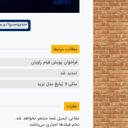
m.ir/?p=35273
مطالب مرتبط
فراخوان پویش قیام راویان
تمدید شد
مِثلی لا یُبایِعُ مِثلَ یَزید
نظرات
نشانی ایمیل شما منتشر نخواهد شد.
تمام فیلدها اجباری می‌باشند.