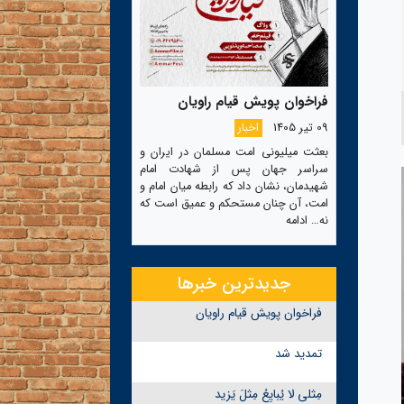
فراخوان پویش قیام راویان
09 تیر 1405
اخبار
بعثت میلیونی امت مسلمان در ایران و
سراسر جهان پس از شهادت امام
شهیدمان، نشان داد که رابطه میان امام و
امت، آن چنان مستحکم و عمیق است که
نه…
ادامه
جدیدترین خبرها
فراخوان پویش قیام راویان
تمدید شد
مِثلی لا یُبایِعُ مِثلَ یَزید