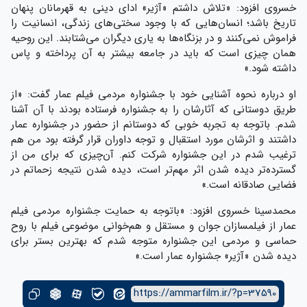
خسروی افزود: «تلاش داشتم «آژیر» ادای دینی به قهرمانان پنهان
تاریخ باشد؛ انسان‌هایی که با وجود سختی‌های زندگی، انسانیت را
فراموش نمی‌کنند و در بزنگاه‌ها به یاری دیگران می‌شتابند. این روحیه
همان چیزی است که باید در جامعه بیشتر به آن پرداخته و پاس
داشته شود.»
او درباره نحوه آشنایی خود با جشنواره مردمی فیلم عمار گفت: «از
طریق دوستانی که آثارشان را به جشنواره فرستاده بودند با آن آشنا
شدم. باتوجه به تجربه خوبی که دوستانم از حضور در جشنواره عمار
داشتند و اثرشان مورد استقبال و توجه داوران قرار گرفته بود من هم
ترغیب شدم در این جشنواره شرکت کنم. آن‌چیزی که برای من از
گسترده‌تر دیده شدن اثر مهم‌تر است، دیده شدن نتیجه زحماتم در
فضایی صادقانه است.»
محمدسینا خسروی افزود: «باتوجه به حمایت جشنواره مردمی فیلم
عمار از فیلمسازان جوان و مستقل و هم‌خوانی موضوعی فیلم با روح
حماسی و مردمی این جشنواره متوجه شدم که بهترین بستر برای
دیده شدن «آژیر» جشنواره عمار است.»
https://ammarfilm.ir/?p=37590