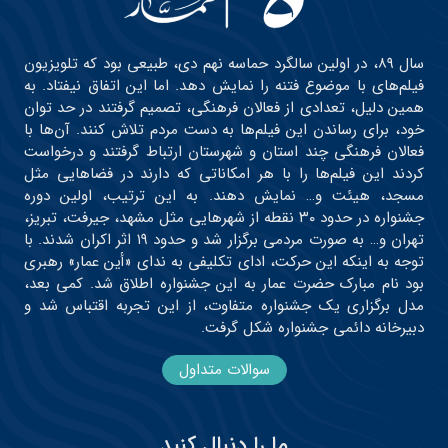
سال ۸۹، در اولین سالگرد حماسه نهم دی، طبیعی بود که تلویزیون
فیلم‌های با موضوع فتنه را نمایش دهد. اما این اتفاق نیفتاد. به
همین دلیل، تعدادی از فعالان فرهنگی، تصمیم گرفتند در حد توان
خود، برای رساندن این فیلم‌ها به دست مردم تلاش کنند. آن‌ها با
فعالان فرهنگی چند استان و شهرستان ارتباط گرفتند و درخواست
کردند این فیلم‌ها را با هر امکاناتی که دارند در فضاهایی مثل
مسجد، هیئت و… نمایش دهند. به این ترتیب، اولین دوره
جشنواره در حدود ۳۰ نقطه از شهرهایی مثل مشهد، جیرفت، تبریز،
تهران و… به صورت مردمی برگزار شد و حدود ۱۹ اثر اکران شدند. با
توجه به اینکه این حرکت، ادای تکلیفی به ندای «أین عمار» رهبری
بود نام مبارک حضرت عمار به این جشنواره اطلاق شد. کمی بعد،
مدل برگزاری یک جشنواره متفاوت، از این تجربه اقتباس شد و
دبیرخانه دائمی جشنواره شکل گرفت.
سوالات متداول
ما را دنبال کنید