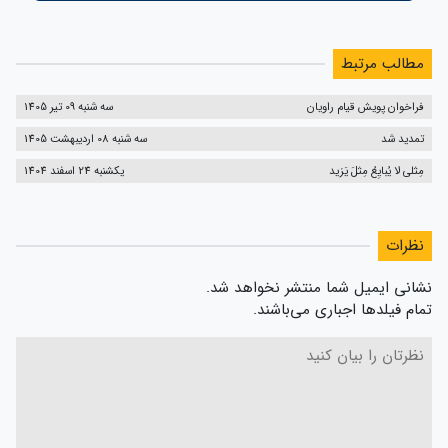
مطالب مرتبط
فراخوان پویش قیام راویان
سه شنبه 09 تیر 1405
تمدید شد
سه شنبه 08 اردیبهشت 1405
مِثلی لا یُبایِعُ مِثلَ یَزید
یکشنبه 24 اسفند 1404
نظرات
نشانی ایمیل شما منتشر نخواهد شد.
تمام فیلدها اجباری می‌باشند.