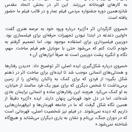
به کار‌های قهرمانانه می‌زنند. این اثر در بخش اتحاد مقدس
شانزدهمین دوره جشنواره مردمی فیلم عمار و در قالب فیلم ما حضور
یافته است.
خسروی کارگردان اثر «آژیر» درباره ورود خود به عرصه هنری گفت:
«اولین دغدغه در ابتدا نبودن تجهیزات حرفه‌ای برای فیلمسازی بود.
دوربین فیلمبرداری برای استفاده موجود بود، اما تصمیم گرفتم به
خودم ثابت کنم که می‌شود حتی با موبایل هم فیلم ساخت. مهم،
نگاه و انگیزه پشت دوربین است نه صرفاً ابزار‌های آن.»
خسروی درباره شکل‌گیری ایده اصلی اثر توضیح داد: «دیدن رفتار‌ها
و همدلی‌های انسانی موجب شد تا ایده‌ای برای ساخت اثر در ذهنم
شکل بگیرد؛ از فردی که برای کمک به پاکبان زباله‌ای را از زمین
برمی‌داشت تا شخص دیگری که برای عبور یک فرد سالمند از خیابان،
به او کمک می‌کرد. هرچند این رفتار‌های ساده و انسانی برایمان عادی
شده‌اند، اما در دل خود قهرمانی پنهان دارند. ایده «آژیر» دقیقاً از
همین نگاه شکل گرفت که ما در جامعه قهرمان‌ها و ابرقهرمان‌هایی
داریم که دیده نمی‌شوند. در فیلم نیز شخصیت اصلی، قهرمانی است
که در دوران جنگ، بی‌نام و نشان به یاری دیگران می‌شتابد و هیچ‌گاه
شناخته نمی‌شود.»