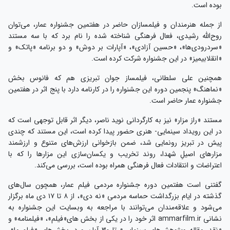
بوده است.
از جمله هنرمندان و فیلمسازان حاضر در هفتمین جشنواره عمار، می‌توان
روح‌الله رشیدی، فعال فرهنگی شناخته شده را نام برد که با سه مستند
«سردرودی‌ها»، «حسین آزادی»، «آپارات بر دوش» و دو برنامه «پاتک» و
«انقلابیمیز» در این جشنواره شرکت کرده است.
همچنین علی سلطانی، فیلمساز جوان تبریزی هم که فانوس بخش
«نماهنگ» پنجمین دوره این جشنواره را در کارنامه دارد با پنج اثر در هفتمین
جشنواره عمار حاضر است.
مستند «راز مزار» نیز به کارگردانی نوید ناصر، دیگر اثر قابل توجهی است که
در این رویداد سینمایی- هنری حضور پیدا کرده است، این مستند که چندی
پیش در تبریز رونمایی شد، ضمن بازخوانی ارزش‌های متنوع و ارزشمند
مزارهای اصیلِ شهدا، روند تخریب و یکسان‌سازی این مزارها را که با
اعتراضات و انتقادات فعال فرهنگی همراه بوده است، بررسی می‌کند.
گفتنی است هفتمین دوره جشنواره مردمی فیلم عمار، همچون سال‌های
گذشته در ایام بزرگداشت حماسه مردمی «نه دی»، از ۸ تا ۱۷ دی ماه برگزار
می‌شود و علاقه‌مندان می‌توانند با مراجعه به وبسایت این جشنواره به
نشانی ammarfilm.ir اثر خود را در یکی از بخش ‌های«فیلم»، «فیلمنامه» و
«نقد، مقاله وپژوهش‌های سینمایی» تا ۳۰ آبان و در بخش‌های «فیلم ما»،