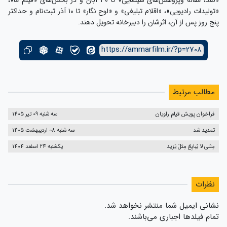
«تولیدات رادیویی»، «اقلام تبلیغی» و «لوح نگار» تا ۱۰ آذر ثبت‌نام و حداکثر
پنج روز پس از آن، اثرشان را دبیرخانه تحویل دهند.
https://ammarfilm.ir/?p=2708
مطالب مرتبط
فراخوان پویش قیام راویان
سه شنبه 09 تیر 1405
تمدید شد
سه شنبه 08 اردیبهشت 1405
مِثلی لا یُبایِعُ مِثلَ یَزید
یکشنبه 24 اسفند 1404
نظرات
نشانی ایمیل شما منتشر نخواهد شد.
تمام فیلدها اجباری می‌باشند.