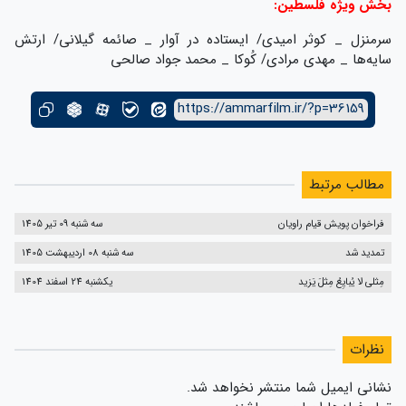
بخش ویژه فلسطین:
سرمنزل _ کوثر امیدی/ ایستاده در آوار _ صائمه گیلانی/ ارتش
سایه‌ها _ مهدی مرادی/ کُوکا _ محمد جواد صالحی
https://ammarfilm.ir/?p=36159
مطالب مرتبط
فراخوان پویش قیام راویان
سه شنبه 09 تیر 1405
تمدید شد
سه شنبه 08 اردیبهشت 1405
مِثلی لا یُبایِعُ مِثلَ یَزید
یکشنبه 24 اسفند 1404
نظرات
نشانی ایمیل شما منتشر نخواهد شد.