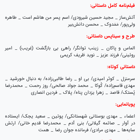
فیلم‌نامه کامل داستانی:
آتش‌ساز _ مجید حسین شیرودی/ اسم پسر من هاشم است _ طاهره
ولی‌پور/ مَمَدوک _ محسن دانش‌بیر
طرح و سیناپس داستانی:
الماس و پاکان _ زینب توانگر/ راهی بی بازگشت (غریب) _ امیر
روئینی/ فرزند عزیز _ نوید ظریف کریمی
داستانی کوتاه:
سرمنزل _ کوثر امیدی/ بی او _ رضا طالبی‌زاده/ به دنبال خورشید _
مهدی قاسم‌زاده/ کُوکا _ محمد جواد صالحی/ روز رحمت _ محمدرضا
پُستک/ قاصد _ زهرا یزدان پناه/ پلاک _ فردین انصاری
پویانمایی:
اعضاء _ مهدی بوستانی شهستانکی/ پوتین _ سعید یجک/ ایستاده
در آوار _ صائمه گیلانی/ بنی آدم _ محمدرضا قدیم خانی/ ارتش
سایه‌ها _ مهدی مرادی/ فرمانده جوان رضا _ همت