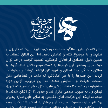
سال ۸۹، در اولین سالگرد حماسه نهم دی، طبیعی بود که تلویزیون
فیلم‌های با موضوع فتنه را نمایش دهد. اما این اتفاق نیفتاد. به
همین دلیل، تعدادی از فعالان فرهنگی، تصمیم گرفتند در حد توان
خود، برای رساندن این فیلم‌ها به دست مردم تلاش کنند. آن‌ها با
فعالان فرهنگی چند استان و شهرستان ارتباط گرفتند و درخواست
کردند این فیلم‌ها را با هر امکاناتی که دارند در فضاهایی مثل
مسجد، هیئت و… نمایش دهند. به این ترتیب، اولین دوره
جشنواره در حدود ۳۰ نقطه از شهرهایی مثل مشهد، جیرفت، تبریز،
تهران و… به صورت مردمی برگزار شد و حدود ۱۹ اثر اکران شدند. با
توجه به اینکه این حرکت، ادای تکلیفی به ندای «أین عمار» رهبری
بود نام مبارک حضرت عمار به این جشنواره اطلاق شد. کمی بعد،
مدل برگزاری یک جشنواره متفاوت، از این تجربه اقتباس شد و