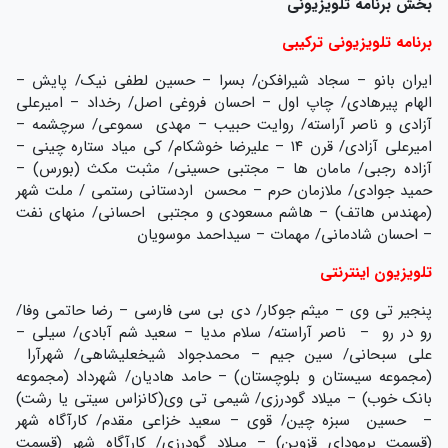
بخش برنامه تلویزیونی
برنامه تلویزیونی ترکیبی
ایران بانو – سجاد شیرافکن/ بسرا – حسین لطفی نیک/ پایش –
الهام پیرهادی/ چاپ اول – احسان فروغی اصل/ رخداد – امیرعلی
آزادی و ناصر آراسته/ روایت حبیب – مهدی سموعی/ سرچشمه –
امیرعلی آزادی/ قرن ۱۴ – علیرضا خوشکام/ کی میاد ستاره چینی –
آزاده رجبی/ مامان ها – مجتبی حسینی/ مثبت مکث (بورس) –
حمید جوادی/ ملازمان حرم – محسن اردستانی رستمی / ملت شهر
(مهندس هاتف) – هاشم مسعودی و مجتبی احسانی/ منهای نفت
– احسان شادمانی/ مهمات – سیداحمد موسویان
تلویزیون اینترنتی
پنجیر تی وی – میثم جوکار/ دی بی سی فارسی – رضا حاتمی وفا/
رو در رو – ناصر آراسته/ سلام مدیا – سعید شم آبادی/ سیلی –
علی سبحانی/ سین جیم – محمدجواد شیخعلیشاهی/ شهرآرا
(مجموعه سیستان و بلوچستان) – حامد هادیان/ شهرداد (مجموعه
بانک خوب) – میلاد گودرزی/ شیمی تی وی(کانزاس سیتی یا رشت)
– حسین سبزه چین/ قوی – سعید خزاعی مقدم/ کارآگاه شهر
(قسمت برمودای قزوین) – میلاد گودرزی/ کارآگاه شهر (قسمت