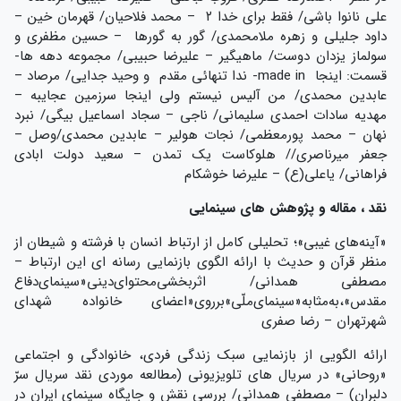
علی نانوا باشی/ فقط برای خدا ۲ – محمد فلاحیان/ قهرمان خین –
داود جلیلی و زهره ملامحمدی/ گور به گورها – حسین مظفری و
سولماز یزدان دوست/ ماهیگیر – علیرضا حبیبی/ مجموعه دهه ها-
قسمت: اینجا made in- ندا تنهائی مقدم و وحید جدایی/ مرصاد –
عابدین محمدی/ من آلیس نیستم ولی اینجا سرزمین عجایبه –
مهدیه سادات احمدی سلیمانی/ ناجی – سجاد اسماعیل بیگی/ نبرد
نهان – محمد پورمعظمی/ نجات هولیر – عابدین محمدی/وصل –
جعفر میرناصری// هلوکاست یک تمدن – سعید دولت ابادی
فراهانی/ یاعلی(ع) – علیرضا خوشکام
نقد ، مقاله و پژوهش های سینمایی
«آینه‌های غیبی»؛ تحلیلی کامل از ارتباط انسان با فرشته و شیطان از
منظر قرآن و حدیث با ارائه الگوی بازنمایی رسانه ای این ارتباط –
مصطفی همدانی/ اثربخشی‌محتوای‌دینی«سینمای‌دفاع
مقدس»،به‌مثابه«سینمای‌ملّی»برروی«اعضای خانواده شهدای
شهرتهران – رضا صفری
ارائه الگویی از بازنمایی سبک زندگی فردی، خانوادگی و اجتماعی
«روحانی» در سریال های تلویزیونی (مطالعه موردی نقد سریال سرّ
دلبران) – مصطفی همدانی/ بررسی نقش و جایگاه سینمای ایران در