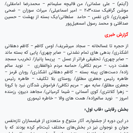
(آیتم) – علی سلمانی/ من قالیچه سلیمانم – محمدرضا امامقلی/
موشن گرافیک سند۲۰۳۰ – امیر اسماعیلی/ میراث سوزان – ضحی
شهریاری/ نای نفس – حامد سلطانی/یک بسته از بهشت – حسین
صداقتی و محمد رسول اسمعیل‌پور
گزارش خبری
از حجره تا غسالخانه – سجاد میرشریف/ اوس کاظم – کاظم دهقانی
اشکذری/ بدهی های تمام نشدنی – صابر چهری/ پایی که بسته ماند
– صابر چهری/ تحقیقی فراتر از عسل – پریسا پانیاز/ تخریب مسجد
هفت درب – مریم تکافی/ حماسه مردم ذوالفقاری – نوید سالم
زاده/ دست‌های پینه بسته – کاظم دهقانی اشکذری/ روبان قرمز –
طاهره رئیس جعفری مطلق/ روستای بلا تکلیف – طاهره رئیس
جعفری مطلق/ سایه مهر – مریم تکافی/ فراموش شدگان نبرد با کرونا
– زهرا کلانتری/ کوی آسمانی – شیما کرمیانی/ مجاهد دیروز، رزمنده
امروز – نوید سالم‌زاده/ همت های والا – خاطره تیموری
بخش رقابتی «قاب اول»
در این دوره از جشنواره، آثار متنوع و متعددی از فیلمسازان تازه‌نفس
جوان و نوجوان نیز در بخش‌های مختلف ثبت‌نام کرده‌ بودند که با