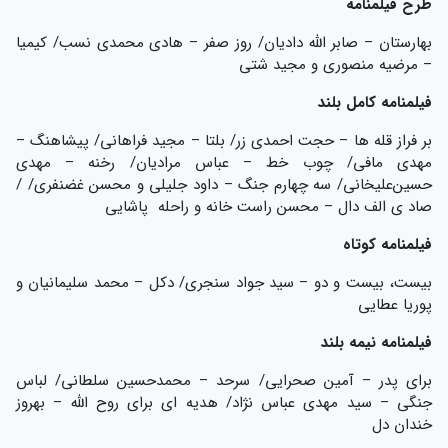
طرح فیلمنامه
بهارستان – صابر الله دادیان/ روز صفر – هادی محمدی نسب/ کیمیا
– مرضیه منصوری و مجید شتی
فیلمنامه کامل بلند
بر فراز قله ها – حجت احمدی زر/ بلتا – مجید فراهانی/ پیشاهنگ –
مهدی مافی/ چوب خط – عباس مرادیان/ رخنه – مهدی
حسین‌علیخانی/ سه چهارم جنگ – داود جلیلی و محسن غضنفری/ /
صاد ی الف دال – محسن راست خانه و راحله پاشایی
فیلمنامه کوتاه
بیست، بیست و دو – سید جواد سنجری/ دکل – محمد سلیمانیان و
پوریا عطایی
فیلمنامه نیمه بلند
برای پدر – آمین صحرایی/ سرحد – محمدحسین سلطانی/ لباس
جنگی – سید مهدی عباس نژاد/ هدیه ای برای روح الله – بهروز
خندان دل