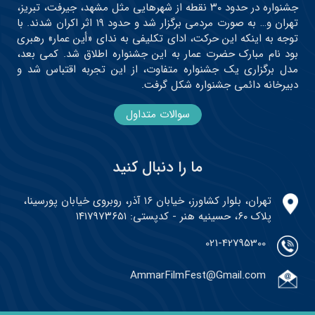
جشنواره در حدود ۳۰ نقطه از شهرهایی مثل مشهد، جیرفت، تبریز،
تهران و… به صورت مردمی برگزار شد و حدود ۱۹ اثر اکران شدند. با
توجه به اینکه این حرکت، ادای تکلیفی به ندای «أین عمار» رهبری
بود نام مبارک حضرت عمار به این جشنواره اطلاق شد. کمی بعد،
مدل برگزاری یک جشنواره متفاوت، از این تجربه اقتباس شد و
دبیرخانه دائمی جشنواره شکل گرفت.
سوالات متداول
ما را دنبال کنید
تهران، بلوار کشاورز، خیابان ۱۶ آذر، روبروی خیابان پورسینا،
پلاک ۶۰، حسینیه هنر - کدپستی: ۱۴۱۷۹۷۳۶۵۱
021-42795300
AmmarFilmFest@Gmail.com