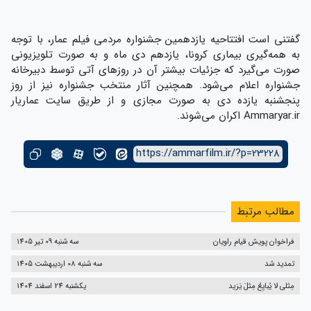
گفتنی است افتتاحیه یازدهمین جشنواره مردمی فیلم عمار، با توجه
به همه‌گیری بیماری کرونا، یازدهم دی ماه و به صورت تلویزیونی
صورت می‌گیرد که جزئیات بیشتر آن در روزهای آتی توسط دبیرخانه
جشنواره اعلام می‌شود. همچنین آثار منتخب جشنواره نیز از روز
پنجشنبه یازده دی به صورت مجازی و از طریق سایت عماریار
Ammaryar.ir اکران می‌شوند.
https://ammarfilm.ir/?p=23228
مطالب مرتبط
فراخوان پویش قیام راویان
سه شنبه 09 تیر 1405
تمدید شد
سه شنبه 08 اردیبهشت 1405
مِثلی لا یُبایِعُ مِثلَ یَزید
یکشنبه 24 اسفند 1404