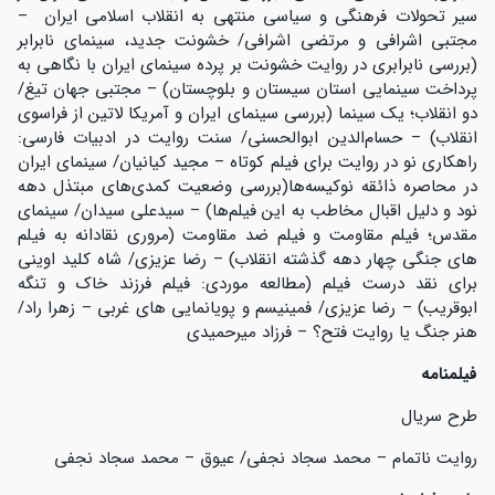
سیر تحولات فرهنگی و سیاسی منتهی به انقلاب اسلامی ایران –
مجتبی اشرافی و مرتضی اشرافی/ خشونت جدید، سینمای نابرابر
(بررسی نابرابری در روایت خشونت بر پرده سینمای ایران با نگاهی به
پرداخت سینمایی استان سیستان و بلوچستان) – مجتبی جهان تیغ/
دو انقلاب؛ یک سینما (بررسی سینمای ایران و آمریکا لاتین از فراسوی
انقلاب) – حسام‌الدین ابوالحسنی/ سنت روایت در ادبیات فارسی:
راهکاری نو در روایت برای فیلم کوتاه – مجید کیانیان/ سینمای ایران
در محاصره ذائقه نوکیسه‌ها(بررسی وضعیت کمدی‌های مبتذل دهه
نود و دلیل اقبال مخاطب به این فیلم‌ها) – سیدعلی سیدان/ سینمای
مقدس؛ فیلم مقاومت و فیلم ضد مقاومت (مروری نقادانه به فیلم
های جنگی چهار دهه گذشته انقلاب) – رضا عزیزی/ شاه کلید اوینی
برای نقد درست فیلم (مطالعه موردی: فیلم فرزند خاک و تنگه
ابوقریب) – رضا عزیزی/ فمینیسم و پویانمایی های غربی – زهرا راد/
هنر جنگ یا روایت فتح؟ – فرزاد میرحمیدی
فیلمنامه
طرح سریال
روایت ناتمام – محمد سجاد نجفی/ عیوق – محمد سجاد نجفی