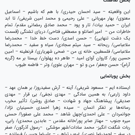
بخش نماهنگ
این واقعیته – سید احسان حیدری/ با هم که باشیم – اسماعیل
معنوی/ بهار مهربانی – علی رحیمی و محمد امین شریفی/ تا ابد
ایران – حمید بیات/ تار و پود – محمد صادق رمضانی مقدم/ تمام
خاطرات من – امیر اصانلو و مصطفی فتاحی/ دریای تشنگی (قسمت
یک دشت تنهایی) – حسن اسدی/ دست خط خدا – محمدرضا
ملاعباسی/ ریحانه – سید میثم سجادی/ سیاه و سفید – محمدرضا
ملاعباسی/ فلسطین، خانه ی من – ضحی شهریاری/ قرنطینه – امین
حسین پور/ کاروان آوای امید – طاهر ده پهلوان/ بیستا بر مه (گریه
آرام)- حسن جعفر/ من و تو – مهران علوی/ وتر – فاطمه طیوب
بخش پویانمایی
ایستاده ایم – مسعود شریفی/ آینه – آرش سفیدروز/ بر همان عهد –
داود زارعی/ به همین سادگی – مهدی نجفی/ بی قرار – مهدی
صدیقی/ پیشاهنگ جهاد و شهادت – صادق روشن/ تأثیر مخرب
رسانه‌ها بر تفکر انسان – سیده زهرا احمدی حسینیان نژاد/
جوانمردان – علی احمدی/چهل شاهد – محمد علی صفورا/ حسنی
میره جنوب – مهناز صابر پور/خانه مقدس – عابدین محمدی/ رابی،
ربات شگفت انگیز- محمد سادات/شهر موشکی –رسول آذرگون/ صفر
در سفر – احمدرضا نصری/ غروب تباهی – علیرضا حبیبی/ فرمانده –