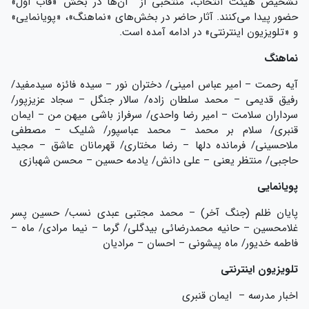
تشخیص هیئت انتخاب، منتخبی از آن‌ها در بخش «قاب اول»
حضور پیدا می‌کنند. آثار حاضر در بخش‌های «نماهنگ»، «پویانمایی»
و «تلویزیون اینترنتی» در ادامه آمده است.
نماهنگ
آیه رحمت – امیر عباس امینی/ دختران نور – سیده فائزه سیدمفید/
رفیق قدیمی – محمد سلطان زاده/ سالار جنگل – سجاد عزیزپور/
سرداران سلامت – امیر رضا واحدی/ سرفراز باشی میهن من – ایمان
قنبری/ سلام بر محمد – محمد عباسپور/ شلیک – مصطفی
ملاحسینی/ فرمانده دلها – رضا مختاری/ قهرمانان عاشق – مجید
حاجبی/ منتظر یعنی – علی دانش/ یادمه حسین – محسن شهبازی
پویانمایی
پایان ظلم (جنگ آخر) – محمد مجتبی عبدی نسب/ حسین پسر
غلامحسین – حانیه محمدرضائی بیدگلی/ گرما – نیما مرادی/ ماه –
فاطمه خدیور/ ماه پیشونی – احسان – مرادیان
تلویزیون اینترنتی
اخبار مدرسه – ایمان قنبری