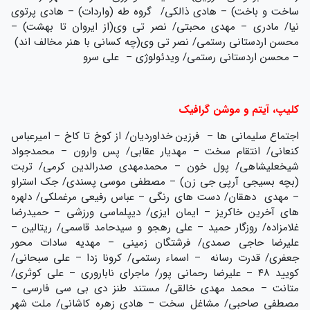
ساخت و باخت) – هادی ذالکی/ گروه طه (واردات) – هادی پرتوی
نیا/ مادری – مهدی محبتی/ نصر تی وی(از ایروان تا بهشت) –
محسن اردستانی رستمی/ نصر تی وی(چه کسانی با هنر مخالف اند)
– محسن اردستانی رستمی/ ویدئولوژی – علی سرو
کلیپ، آیتم و موشن گرافیک
اجتماع سلیمانی ها – فرزین خداوردیان/ از کوخ تا کاخ – امیرعباس
کنعانی/ انتقام سخت – مهدیار عقابی/ پس وارون – محمدجواد
شیخعلیشاهی/ پول خون – محمدمهدی صدرالدین کرمی/ تربت
(بچه بسیجی آرپی جی زن) – مصطفی موسی پسندی/ جک استراو
– مهدی دهقان/ دست های رنگی – عباس رفیعی مرغملکی/ دلهره
های آخرین خاکریز – ایمان ایزی/ دیپلماسی ورزشی – حمیدرضا
غلامزاده/ روزگار حمید – علی رهجو و سیدحامد قاسمی/ ریتالین –
علیرضا حاجی صمدی/ فرشتگان زمینی – مهدیه سادات محور
جعفری/ قدرت رسانه – اسماء رستمی/ کرونا زدا – علی سبحانی/
کویید ۴۸ – علیرضا رحمانی پور/ ماجرای ناباروری – علی کوثری/
متانت – محمد مهدی خالقی/ مستند طنز دی بی سی فارسی –
مصطفی صاحبی/ مشاغل سخت – هادی زهره کاشانی/ ملت شهر