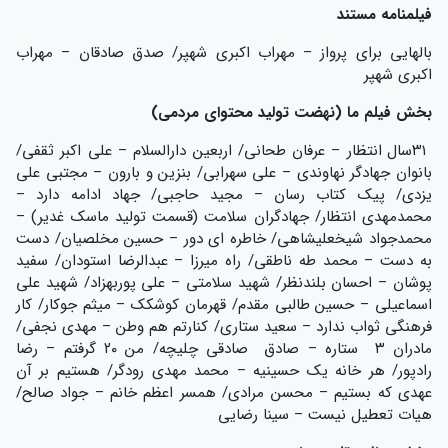
فیلمنامه مستند
بالهایی برای پرواز – مهراب اکبری شهپر/ صدق صادقان – مهراب
اکبری شهپر
بخش فیلم ما (نهضت تولید محتوای مردمی)
۳۱سال انتظار – عرفان طحانی/ اربعین دارالسلام – علی اکبر ثقفی/
بانوان جهادگر نهاوندی – علی سهرابی/ بنزین و بارون – مجتبی علی
یزدی/ پیک کتاب رسان – مجید حاجبی/ جهاد ادامه دارد –
محمدمهدی انتظار/ جهادگران سلامت (قسمت تولید ماسک غدیر) –
محمدجواد شیخعلیشاهی/ خاطره ای دور – حسین مخلصیان/ دست
به دست – محمد طه ناطقی/ راه میرزا – عبدالرضا استودان/ سفید
پوشان – احسان بلندنظر/ شهید سلامتی – علی پوربهزاد/ شهید علی
اسماعیلی – حسین طالبی مقدم/ قهرمان کوشکک – میثم جوکار/ کار
فرهنگی ثواب ندارد – سعید ستاری/ کنارتم هم وطن – مهدی نجفی/
مادران ۳ ستاره – صادق صادقی چلیچه/ من ۲۰ گرفتم – رضا
رادپور/ هر خانه یک حسینیه – محمد مهدی رودگر/ هستیم بر آن
عهدی که بستیم – محسن مرادی/ همسر اعظم خانم – جواد صالح/
هیات تعطیل نیست – سینا رضایی