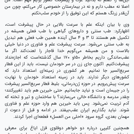
این‌ها را گفتم که بدانید عزت و پیشرفت کشور برایم مهم است. من
اصلا نه مطب دارم و نه در بیمارستان خصوصی کار می‌کنم، چون من
آن‌قدر زرنگ هستم که این توفیق را از خودم سلب‌نکنم.
وی با بیان اینکه علم با سرعت بالایی در حال پیشرفت است،
اظهارکرد: طب سنتی و داروهای گیاهی با طب فعلی همیشه در
تکمیل هم هستند تا ۳ و ۴ سال آینده همین طب فعلی هم تبدیل
به طب سنتی می‌شود. سرعت پیشرفت علم و فناوری در دنیا خیلی
بالاست و من همیشه می‌گویم خدا قاجار را لعنت‌کند اگر ما
عقب‌ماندگی داریم بخاطر ۱۵۰و ۱۷۰ سال گذشته‌است که اجازه‌نداد
پیشرفت‌کنیم. اکنون جای زن در سر خودمان نیست، باید از این قطار
سریع‌السیر جا نمانیم. هر کشوری در زمینه‌ای استعداد دارد که
کشورهای دیگر ندارند. باید در زمینه استعداد خودمان با نهایت
سرعت پیش‌برویم. در حوزه ژن‌درمانی، بلیط قطار سریع‌السیر پیشرفت
را در جیبمان است و نباید جا‌بمانیم. حتی خیرین هم باید تغییرکنند؛
چقدر مدرسه و دانشگاه خالی می‌سازند؟ با ساختمان و تیر و تخته که
آدم تربیت نمی‌شود. پس باید خیرین هم وارد حوزه علم و فناوری
شوند. نباید بگذاریم ایران عقب‌بیفتد. در ادامه و قبل از دعوت از
مهمان بعدی، گروه سرود «احلی من العسل» قطعه‌ای اجرا کردند.
همچنین کلیپی درباره دو خواهر دوقلوی قزل ایاغ برای معرفی