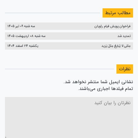
مطالب مرتبط
فراخوان پویش قیام راویان
سه شنبه 09 تیر 1405
تمدید شد
سه شنبه 08 اردیبهشت 1405
مِثلی لا یُبایِعُ مِثلَ یَزید
یکشنبه 24 اسفند 1404
نظرات
نشانی ایمیل شما منتشر نخواهد شد.
تمام فیلدها اجباری می‌باشند.