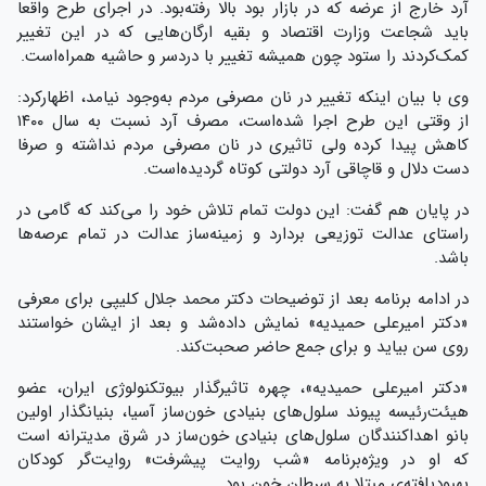
آرد خارج از عرضه که در بازار بود بالا رفته‌بود. در اجرای طرح واقعا
باید شجاعت وزارت اقتصاد و بقیه ارگان‌هایی که در این تغییر
کمک‌کردند را ستود چون همیشه تغییر با دردسر و حاشیه همراه‌است.
وی با بیان اینکه تغییر در نان مصرفی مردم به‌وجود نیامد، اظهارکرد:
از وقتی این طرح اجرا شده‌است، مصرف آرد نسبت به سال ۱۴۰۰
کاهش پیدا کرده ولی تاثیری در نان مصرفی مردم نداشته و صرفا
دست دلال و قاچاقی آرد دولتی کوتاه گردیده‌است.
در پایان هم گفت: این دولت تمام تلاش خود را می‌کند که گامی در
راستای عدالت توزیعی بردارد و زمینه‌ساز عدالت در تمام عرصه‌ها
باشد.
در ادامه برنامه بعد از توضیحات دکتر محمد جلال کلیپی برای معرفی
«دکتر امیرعلی حمیدیه» نمایش داده‌شد و بعد از ایشان خواستند
روی سن بیاید و برای جمع حاضر صحبت‌کند.
«دکتر امیرعلی حمیدیه»، چهره تاثیرگذار بیوتکنولوژی ایران، عضو
هیئت‌رئیسه پیوند سلول‌های بنیادی خون‌ساز آسیا، بنیانگذار اولین
بانو اهداکنندگان سلول‌های بنیادی خون‌ساز در شرق مدیترانه است
که او در ویژه‌برنامه «شب روایت پیشرفت» روایت‌گر کودکان
بهبود‌یافته‌ی مبتلا به سرطان خون بود.